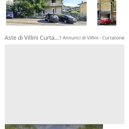
322.500 €
180.000 €
Faenza
(Rav
Barbarano Mossano
(Vicenza)
11/09/2026
22/10/2026
Aste di Villini Curtatone
1 Annunci di Villini - Curtatone