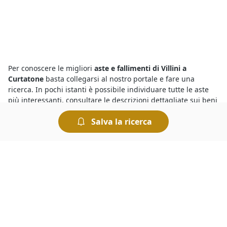
Per conoscere le migliori
aste e fallimenti di Villini a
Curtatone
basta collegarsi al nostro portale e fare una
ricerca. In pochi istanti è possibile individuare tutte le aste
più interessanti, consultare le descrizioni dettagliate sui beni
in vendita e trovare quello che fa al caso nostro. Per ogni asta
Salva la ricerca
vengono indicati il prezzo base e il rilancio minimo: chi
intende partecipare dovrà prendere in considerazione questi
elementi per presentare la propria offerta.
Le
aste fallimentari di Villini
attirano l’interesse di parecchi
utenti, ma per vincere un’asta è importante riuscire a battere
la concorrenza. Per prima cosa bisogna essere pazienti: i
potenziali acquirenti potrebbero scoraggiarsi presto se
un’asta si protrae a lungo. E poi, quello che conta è riuscire a
essere tempestivi quando l’asta sta per scadere, cercando di