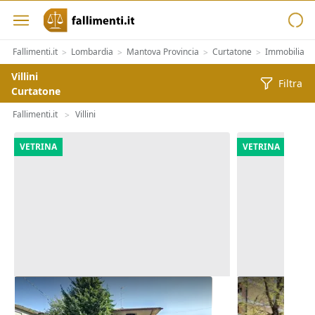
Fallimenti.it
Lombardia
Mantova Provincia
Curtatone
Immobiliari
>
>
>
>
Villini
Filtra
Curtatone
Fallimenti.it
Villini
>
VETRINA
VETRINA
Asta Casa indipendente con corte
Asta Abitazi
pertinenziale