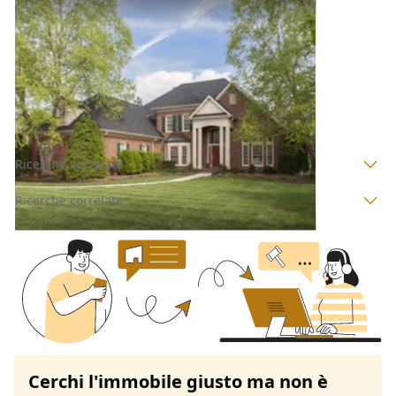
Villini all'asta a Mantova
Offerta minima
188.063 €
141.048 €
Curtatone
(Mantova)
Codice asta:
AS752455
Asta chiusa
Ricerche correlate
Ricerche correlate
Cerchi l'immobile giusto ma non è