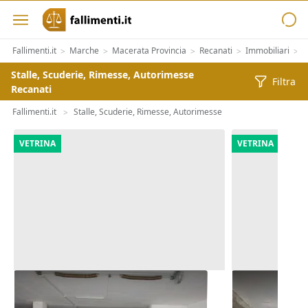
Fallimenti.it
Marche
Macerata Provincia
Recanati
Immobiliari
A
>
>
>
>
>
Stalle, Scuderie, Rimesse, Autorimesse
Filtra
Recanati
Fallimenti.it
Stalle, Scuderie, Rimesse, Autorimesse
>
VETRINA
VETRINA
Asta Autorimessa in complesso
Asta Quota 
commerciale
interrata (su