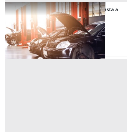
Stalle, Scuderie, Rimesse, Autorimesse all'asta a
Recanati
Offerta minima
17.600 €
13.200 €
Recanati
(Macerata)
Codice asta:
ffbbab23
08/09/2026