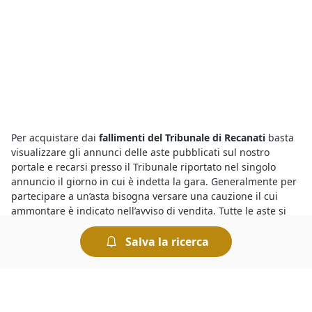
Per acquistare dai
fallimenti del Tribunale di Recanati
basta
visualizzare gli annunci delle aste pubblicati sul nostro
portale e recarsi presso il Tribunale riportato nel singolo
annuncio il giorno in cui è indetta la gara. Generalmente per
partecipare a un’asta bisogna versare una cauzione il cui
ammontare è indicato nell’avviso di vendita. Tutte le aste si
svolgono al miglior offerente per cui si aggiudica il bene chi
presenta l’offerta più elevata.
Salva la ricerca
Per conoscere le migliori
aste e fallimenti di Stalle, Scuderie,
Rimesse, Autorimesse a Recanati
basta collegarsi al nostro
portale e fare una ricerca. In pochi istanti è possibile