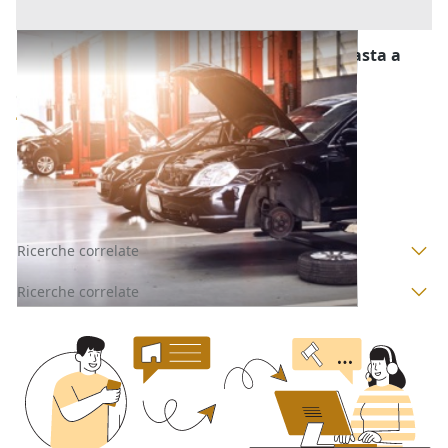
Stalle, Scuderie, Rimesse, Autorimesse all'asta a
Macerata
Offerta minima
4.396 €
Recanati
(Macerata)
Codice asta:
7342a07d
Asta chiusa
Ricerche correlate
Ricerche correlate