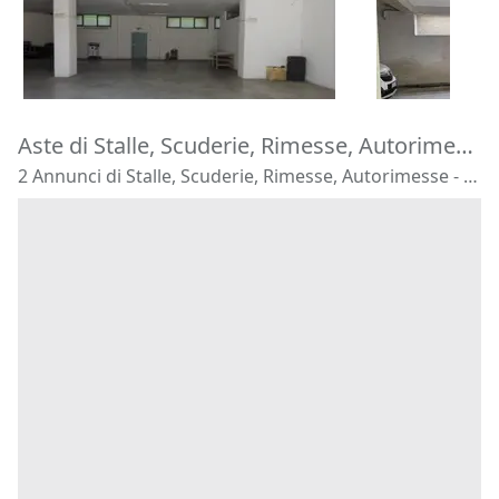
129.000 €
17.000 €
Montecosaro
(Macerata)
Carini
(Pale
16/10/2026
15/09/2026
Aste di Stalle, Scuderie, Rimesse, Autorimesse Recanati
2 Annunci di Stalle, Scuderie, Rimesse, Autorimesse - Recanati