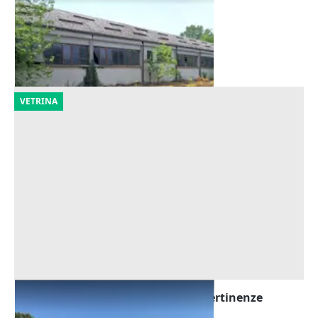
Offerta minima
543.500 €
Pieve Porto Morone
(Pavia)
16/10/2026
VETRINA
Asta Capannone artigianale con pertinenze
Offerta minima