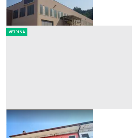
Portacomaro
(Asti)
06/11/2026
VETRINA
Asta Laboratorio al piano terra
Offerta minima
120.180 €