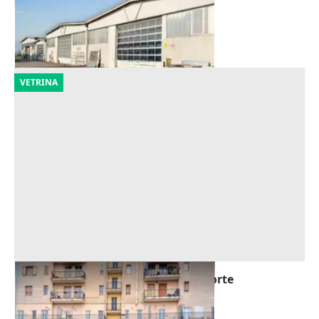
665.123 €
Cicognolo
(Cremona)
06/10/2026
VETRINA
Asta Laboratorio artigianale con corte
Offerta minima
18.739 €