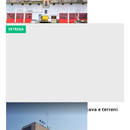
Rivalta Bormida
(Alessandria)
15/09/2026
VETRINA
Asta Capannone con uffici, oltre a cava e terreni
agricoli
Offerta minima
2.219.213 €