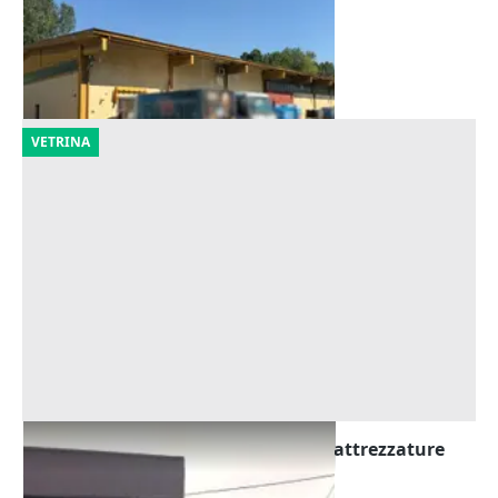
360.000 €
Castelverde
(Cremona)
23/09/2026
VETRINA
Asta Edificio produttivo con celle e attrezzature
Offerta minima
816.663 €