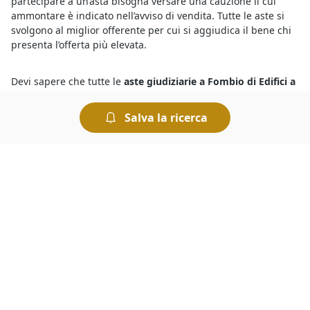
partecipare a un’asta bisogna versare una cauzione il cui
ammontare è indicato nell’avviso di vendita. Tutte le aste si
svolgono al miglior offerente per cui si aggiudica il bene chi
presenta l’offerta più elevata.
Devi sapere che tutte le
aste giudiziarie a Fombio di Edifici a
Destinazione Particolare
si svolgono al miglior offerente, ciò
significa che si aggiudica il bene in vendita chi ha presentato
Salva la ricerca
l’offerta più elevata allo scadere dell’asta. Le aste si possono
svolgere fisicamente presso i Tribunali oppure in modalità
telematica. Nel caso delle aste online è comodo fare
un’offerta e rilanciare, ed esistono anche sistemi
automatizzati che permettono di fare rilanci in modo
automatico.
Per conoscere le migliori
aste e fallimenti di Edifici a
Destinazione Particolare a Fombio
basta collegarsi al nostro
portale e fare una ricerca. In pochi istanti è possibile
individuare tutte le aste più interessanti, consultare le
descrizioni dettagliate sui beni in vendita e trovare quello
che fa al caso nostro. Per ogni asta vengono indicati il prezzo