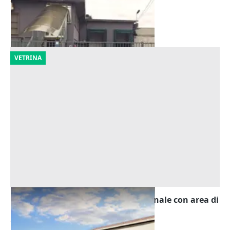
Alta Val Tidone
(Piacenza)
09/09/2026
VETRINA
Asta Fabbricato industriale-artigianale con area di
pertinenza
Offerta minima