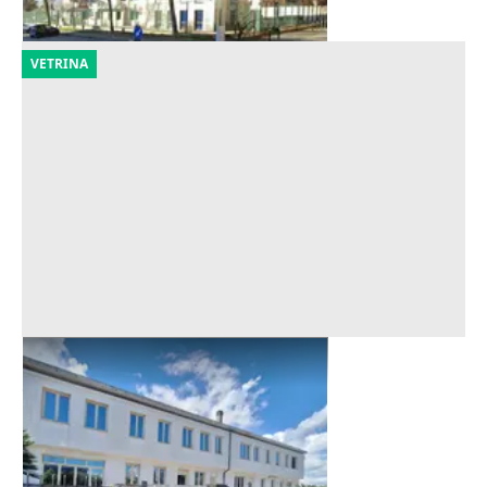
VETRINA
Asta Capannone con uffici e corte
Offerta minima
183.000 €
Santa Maria a Monte
(Pisa)
16/10/2026