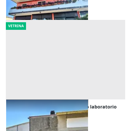
Zevio
(Verona)
29/09/2026
VETRINA
Asta Capannone artigianale ad uso laboratorio
Offerta minima
16.875 €
Costa di Rovigo
(Rovigo)