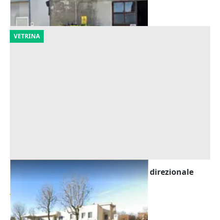
14/09/2026
VETRINA
Asta Diritto di superficie su edificio direzionale
Offerta minima
472.500 €
Rivoli
(Torino)
25/09/2026