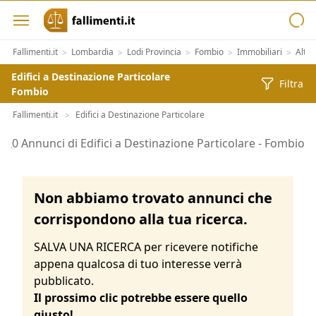
Fallimenti.it
Lombardia
Lodi Provincia
Fombio
Immobiliari
Altre
>
>
>
>
>
Edifici a Destinazione Particolare
Filtra
Fombio
Fallimenti.it
Edifici a Destinazione Particolare
>
Aste di Edifici a Destinazione Particolare Fombio
0 Annunci di Edifici a Destinazione Particolare - Fombio
Non abbiamo trovato annunci che
corrispondono alla tua ricerca.
SALVA UNA RICERCA per ricevere notifiche
appena qualcosa di tuo interesse verrà
pubblicato.
Il prossimo clic potrebbe essere quello
giusto!