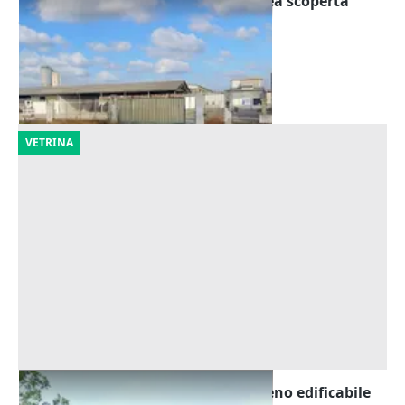
Asta Complesso industriale con area scoperta
Offerta minima
560.000 €
Pizzighettone
(Cremona)
23/09/2026
VETRINA
Asta Opificio con pertinenze e terreno edificabile