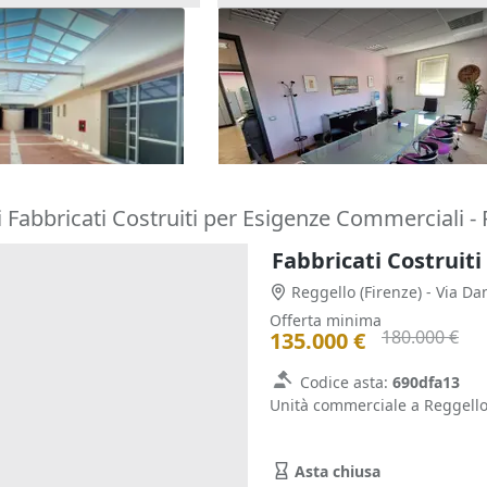
fici in blocco con
Asta Ufficio con n.2 posti aut
coperti
scoperti
€
218.000 €
iorentino
(Firenze)
Lugo
(Ravenna)
29/09/2026
 Fabbricati Costruiti per Esigenze Commerciali -
Fabbricati Costruiti
Reggello
(Firenze)
- Via Da
Offerta minima
180.000 €
135.000 €
Codice asta:
690dfa13
Unità commerciale a Reggello 
Asta chiusa