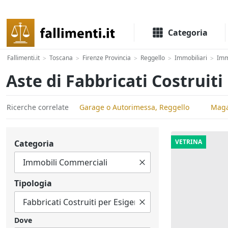
Il portale delle aste e liquidazioni giudiziali
Categoria
Fallimenti.it
Toscana
Firenze Provincia
Reggello
Immobiliari
Imm
>
>
>
>
>
Aste di Fabbricati Costruit
Ricerche correlate
Garage o Autorimessa, Reggello
Magaz
VETRINA
Categoria
Tipologia
Dove