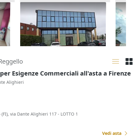
o
Asta Ufficio con magazzino
Asta Ed
con cor
180.525 €
2.421.
San Giuliano Terme
(Pisa)
Bolog
06/11/2026
23/09
 Reggello
 per Esigenze Commerciali all'asta a Firenze
nte Alighieri
(FI), via Dante Alighieri 117 - LOTTO 1
Vedi asta