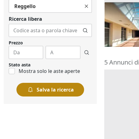
Reggello
Asta Venti uf
posti auto s
Ricerca libera
1.062.882 
Montelupo F
25/09/2026
Prezzo
5 Annunci di
Stato asta
Mostra solo le aste aperte
Salva la ricerca