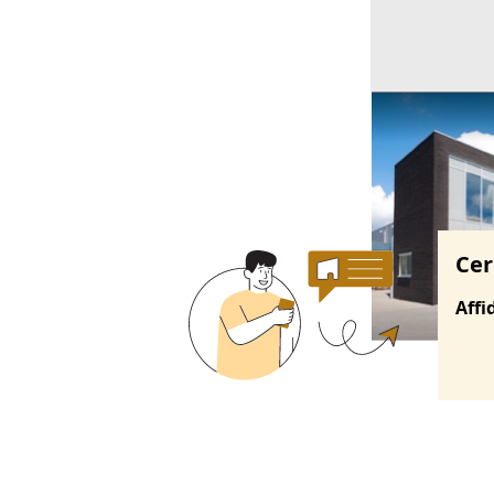
Ricerche correla
Cer
Affi