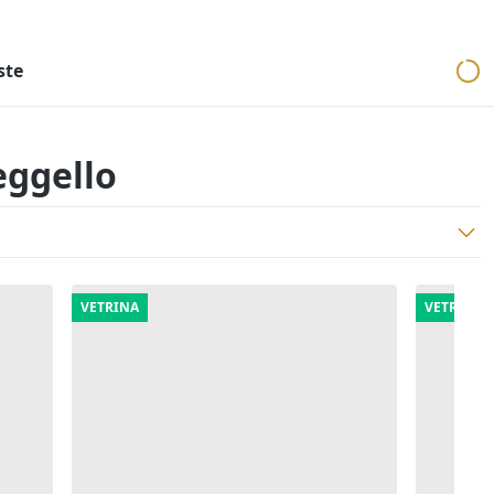
ri
Aste mobiliari
Cerca per località
Cerca in tutta Italia
ste
eggello
VETRINA
VETRINA