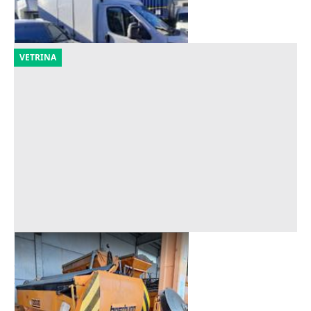
21/09/2026
VETRINA
Spargisale a cassone
Offerta minima
2.360 €
Scaldasole
(Pavia)