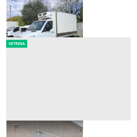
Offerta minima
1.250 €
Melegnano
(Milano)
21/09/2026
VETRINA
Autocarro Iveco Eurocargo
Offerta minima