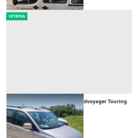
VETRINA
Autovettura Chrysler CRD Grandvoyager Touring
Offerta minima
500 €
Certaldo
(Firenze)
02/09/2026