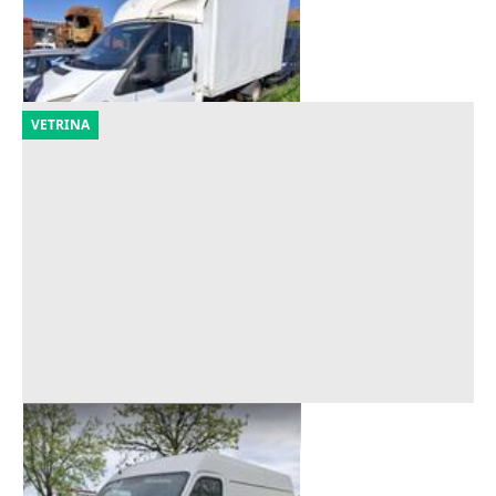
Melegnano
(Milano)
21/09/2026
VETRINA
Furgone Renault Master
Offerta minima
250 €