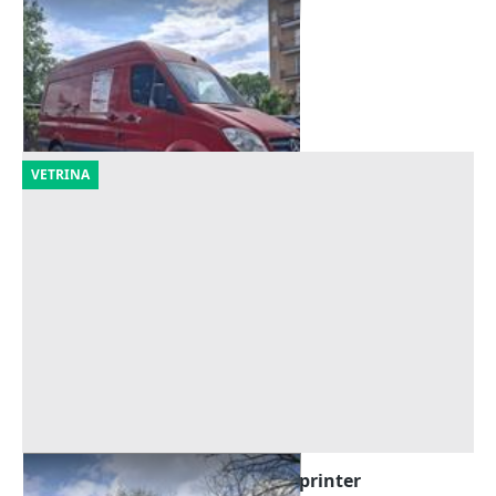
Furgone Mercedes Sprinter
Offerta minima
1.750 €
Melegnano
(Milano)
21/09/2026
VETRINA
Furgone isotermico Mercedes Sprinter