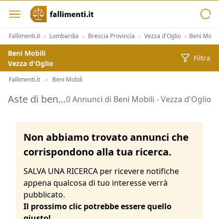
Fallimenti.it
Lombardia
Brescia Provincia
Vezza d'Oglio
Beni Mobil
>
>
>
>
Beni Mobili
Filtra
Vezza d'Oglio
Fallimenti.it
Beni Mobili
>
Aste di beni mobili Vezza d'Oglio
0 Annunci di Beni Mobili - Vezza d'Oglio
Non abbiamo trovato annunci che
corrispondono alla tua ricerca.
SALVA UNA RICERCA per ricevere notifiche
appena qualcosa di tuo interesse verrà
pubblicato.
Il prossimo clic potrebbe essere quello
giusto!