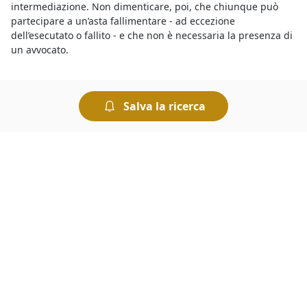
intermediazione. Non dimenticare, poi, che chiunque può
partecipare a un’asta fallimentare - ad eccezione
dell’esecutato o fallito - e che non è necessaria la presenza di
un avvocato.
Per chi cerca
aste di Beni Mobili a Vezza d'Oglio
è sufficiente
consultare gli annunci pubblicati qui che riguardano le
Salva la ricerca
vendite giudiziarie della zona. Infatti le aste giudiziarie si
possono svolgere in diversi Comuni italiani e sicuramente
riguardano anche la
vendita di Beni Mobili a Vezza d'Oglio
.
Sono sempre di più gli utenti interessati all’acquisto perché i
prezzi sono molto vantaggiosi, pertanto è importante fare
un’offerta in maniera tempestiva per non lasciarsi sfuggire le
migliori occasioni.
Il motivo per cui le
aste di Beni Mobili annunci a Vezza
d'Oglio
presentano prezzi molto inferiori a quelli che si
trovano sul mercato ordinario è che si tratta di vendite
forzate organizzate dai Tribunali per rimborsare i creditori.
Tuttavia occorre sapere che le aste sono sicure, basta che