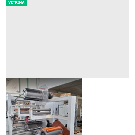
VETRINA
Avvolgitrice
Offerta minima
9.387 €
Spoleto
(Perugia)
28/09/2026