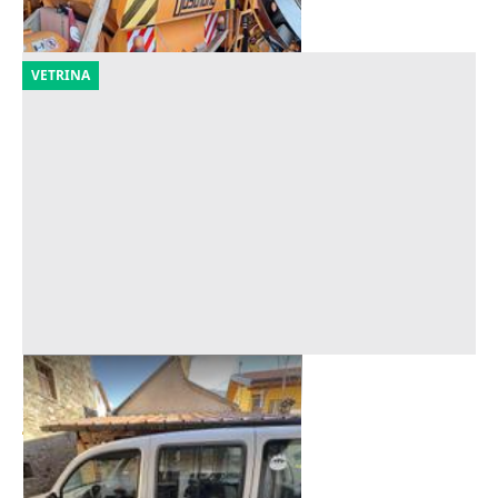
01/09/2026
VETRINA
Autocarro Fiat Doblò
Offerta minima
400 €
Taipana
(Udine)
28/08/2026