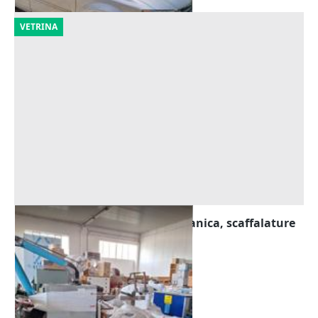
VETRINA
Attrezzatura elettronica, meccanica, scaffalature
Offerta minima
63.991 €
Spoleto
(Perugia)
28/09/2026