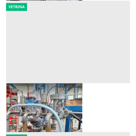
VETRINA
Impianto impregnazione
Offerta minima
3.150 €
Spoleto
(Perugia)
28/09/2026