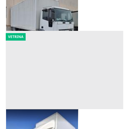
1.350 €
Melegnano
(Milano)
21/09/2026
VETRINA
Furgone Ford Transit
Offerta minima
900 €