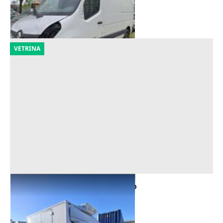
Melegnano
(Milano)
21/09/2026
VETRINA
Furgone isotermico Fiat Ducato
Offerta minima
1.750 €
Melegnano
(Milano)