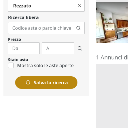
Rezzato
Asta Appart
primo (Sub 2
Ricerca libera
157.296 €
Zevio
(Veron
29/09/2026
Prezzo
1 Annunci d
Stato asta
Mostra solo le aste aperte
Salva la ricerca