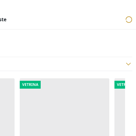
ri
Aste mobiliari
Cerca per località
Cerca in tutta Italia
ste
VETRINA
VETRINA