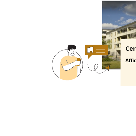
Ricerche correla
Cer
Affi