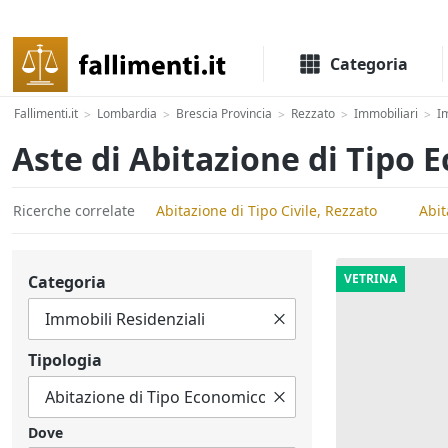
Il portale delle aste e liquidazioni giudiziali
Categoria
Fallimenti.it
Lombardia
Brescia Provincia
Rezzato
Immobiliari
I
>
>
>
>
>
Aste di Abitazione di Tipo
Ricerche correlate
Abitazione di Tipo Civile, Rezzato
Abit
VETRINA
Categoria
Tipologia
Dove