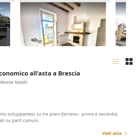
Asta Monocamera e cantina in
Asta Qu
n
edificio popolare
con gar
9.435 €
14.361
Bernareggio
(Monza e della Brianza)
Valda
14/09/2026
30/09
conomico all'asta a Brescia
à Monte Ratelli
to sviluppantesi su tre piani (terreno - primo e secondo).
li su parti comuni.
Vedi asta