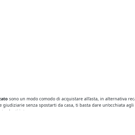
zato
sono un modo comodo di acquistare all’asta, in alternativa rec
e giudiziarie senza spostarti da casa, ti basta dare un’occhiata agl
sta che ti interessa.
 Economico
offrono una marea di opportunità. Infatti con le aste giud
 è sufficiente collegarsi al portale e visualizzare i dettagli riportat