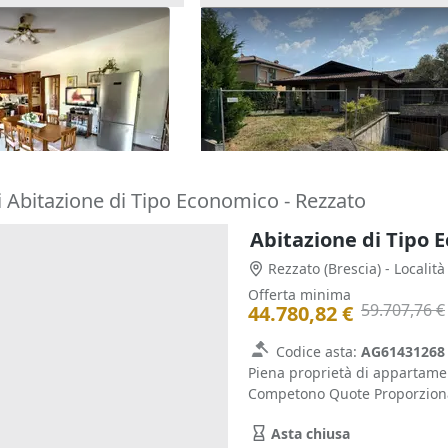
amento al piano
Asta Abitazione in villa
)
bifamiliare da completare co
194.022 €
pertinenze
a)
Calusco d'Adda
(Bergamo)
10/09/2026
i Abitazione di Tipo Economico - Rezzato
Abitazione di Tipo E
Rezzato
(Brescia)
- Localit
Offerta minima
59.707,76 €
44.780,82 €
Codice asta:
AG61431268
Piena proprietà di appartamen
Competono Quote Proporziona
Asta chiusa