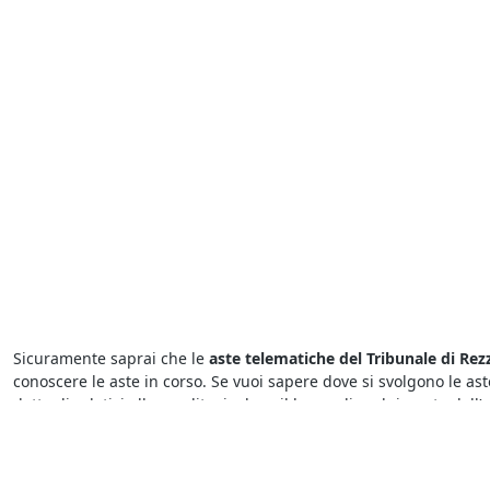
Sicuramente saprai che le
aste telematiche del Tribunale di Rez
conoscere le aste in corso. Se vuoi sapere dove si svolgono le ast
dettagli relativi alla vendita, incluso il luogo di svolgimento dell’a
Presso il
Tribunale di Rezzato i fallimenti di Abitazione di Tipo
quello che serve in pochi istanti. Per sapere dove vedere fallimenti