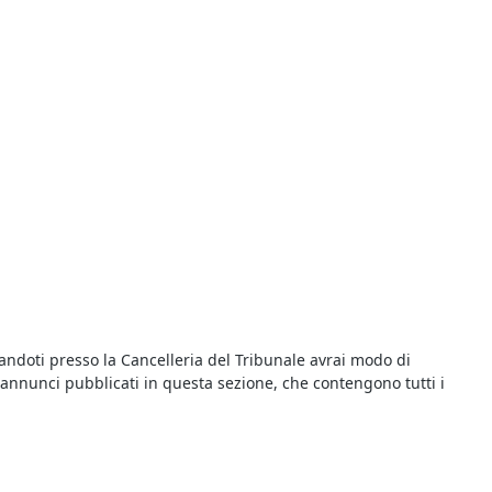
andoti presso la Cancelleria del Tribunale avrai modo di
i annunci pubblicati in questa sezione, che contengono tutti i
iziarie è possibile risparmiare sull’acquisto e trovare tutto
i sugli annunci delle singole aste: oltre alla data di inizio della