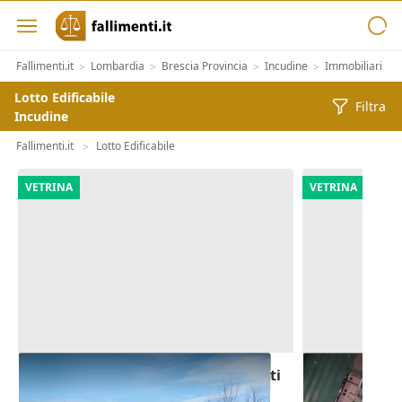
Fallimenti.it
Lombardia
Brescia Provincia
Incudine
Immobiliari
>
>
>
>
>
Lotto Edificabile
Filtra
Incudine
Fallimenti.it
Lotto Edificabile
>
VETRINA
VETRINA
Asta Area edificabile con manufatti
Asta Terreno 
da demolire
di 6.606 mq