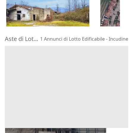
19.661 €
99.017 €
Valli del Pasubio
(Vicenza)
Acquafredd
21/09/2026
30/09/2026
Aste di Lotto Edificabile Incudine
1 Annunci di Lotto Edificabile - Incudine