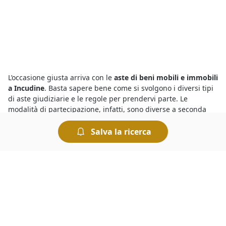
L’occasione giusta arriva con le
aste di beni mobili e immobili
a Incudine
. Basta sapere bene come si svolgono i diversi tipi
di aste giudiziarie e le regole per prendervi parte. Le
modalità di partecipazione, infatti, sono diverse a seconda
che si tratti di un’asta con incanto o senza incanto. L’offerta
dovrà essere presentata, a seconda dei casi, in busta chiusa
Salva la ricerca
oppure pubblicamente. Le modalità di svolgimento dell’asta
sono sempre indicate nel bando di vendita.
Il motivo per cui le
aste di Lotto Edificabile annunci a
Incudine
presentano prezzi molto inferiori a quelli che si
trovano sul mercato ordinario è che si tratta di vendite
forzate organizzate dai Tribunali per rimborsare i creditori.
Tuttavia occorre sapere che le aste sono sicure, basta che