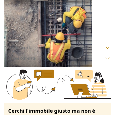
Lotto Edificabile all'asta a Brescia
Offerta minima
9.907,99 €
7.431 €
Incudine
(Brescia)
Codice asta:
AG6804678
Asta chiusa
Ricerche correlate
Ricerche correlate
Cerchi l'immobile giusto ma non è