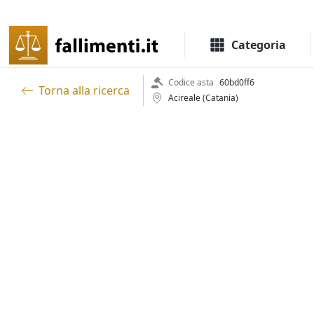
Il portale delle aste e liquidazioni giudiziali
Categoria
Codice asta
60bd0ff6
Torna alla ricerca
Acireale (Catania)