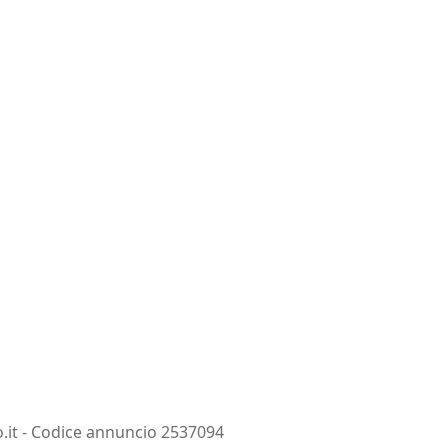
ntatti
Assistenza
Salva in preferiti
.it - Codice annuncio 2537094