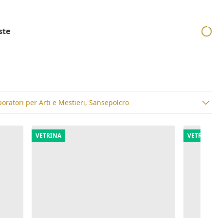
ri
Aste mobiliari
Cerca per località
Cerca in tutta Italia
ste
oratori per Arti e Mestieri, Sansepolcro
VETRINA
VETRINA