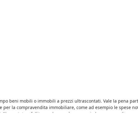
empo beni mobili o immobili a prezzi ultrascontati. Vale la pena pa
ste per la compravendita immobiliare, come ad esempio le spese not
ll’esecutato o fallito - e che non è necessaria la presenza di un av
lcro
basta collegarsi al nostro portale e fare una ricerca. In pochi is
e quello che fa al caso nostro. Per ogni asta vengono indicati il pre