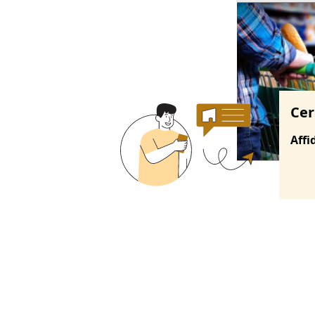
Ricerche correla
Cer
Affi