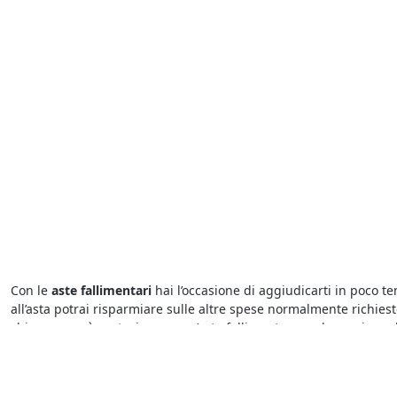
Con le
aste fallimentari
hai l’occasione di aggiudicarti in poco t
all’asta potrai risparmiare sulle altre spese normalmente richie
chiunque può partecipare a un’asta fallimentare - ad eccezione de
Per conoscere le migliori
aste e fallimenti di Negozio a Sansepo
consultare le descrizioni dettagliate sui beni in vendita e trovar