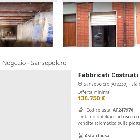
 da ristrutturare in
Asta Negozio al piano terra i
co
centro storico
26.025 €
lì-Cesena)
Meldola
(Forlì-Cesena)
21/09/2026
i Negozio - Sansepolcro
Fabbricati Costruiti
Sansepolcro
(Arezzo)
- Via
Offerta minima
138.750 €
Codice asta:
AF247970
Unità immobiliare ad uso comm
Vendita telematica sulla piat
Asta chiusa