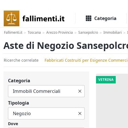
Il portale delle aste e liquidazioni giudiziali
Categoria
Fallimenti.it
Toscana
Arezzo Provincia
Sansepolcro
Immobiliari
>
>
>
>
>
Aste di Negozio Sansepolcr
Ricerche correlate
Fabbricati Costruiti per Esigenze Commerci
VETRINA
Categoria
Tipologia
Dove