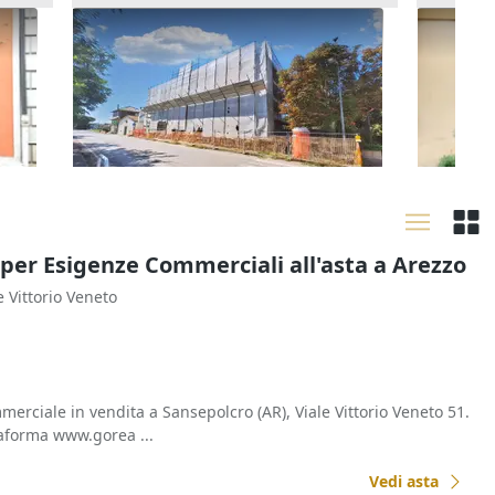
n
Asta Porzione di fabbricato cielo-
Asta Ne
terra in corso di ristrutturazione
40.500
151.227 €
Faenz
Monte Castello di Vibio
(Perugia)
11/09
21/10/2026
 per Esigenze Commerciali all'asta a Arezzo
le Vittorio Veneto
erciale in vendita a Sansepolcro (AR), Viale Vittorio Veneto 51.
taforma www.gorea ...
Vedi asta