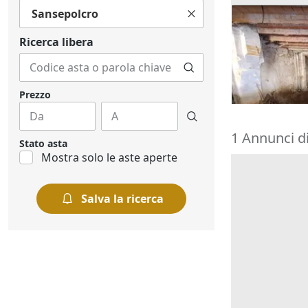
Sansepolcro
Asta Negozio
centro stori
Ricerca libera
28.125 €
Meldola
(For
21/09/2026
Prezzo
1 Annunci d
Stato asta
Mostra solo le aste aperte
Salva la ricerca