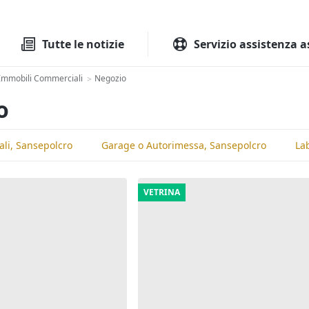
Tutte le aste
Aste immobilia
Tutte le notizie
Servizio assistenza a
Immobili Commerciali
Negozio
>
o
ali, Sansepolcro
Garage o Autorimessa, Sansepolcro
Lab
VETRINA