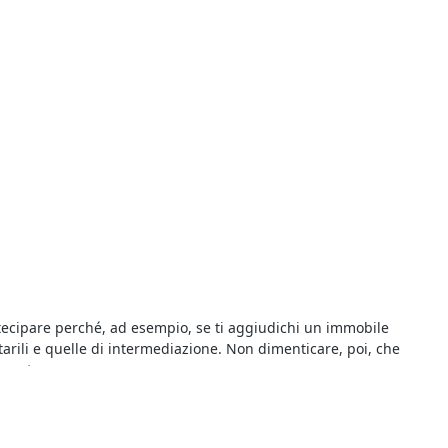
rtecipare perché, ad esempio, se ti aggiudichi un immobile
arili e quelle di intermediazione. Non dimenticare, poi, che
vocato.
tanti è possibile individuare tutte le aste più interessanti,
zzo base e il rilancio minimo: chi intende partecipare dovrà