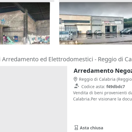
ollabenti in
Asta Struttura commerciale 
abbandonato
cortile carrabile
1.451.988 €
ssina)
Messina
(Messina)
23/10/2026
i Arredamento ed Elettrodomestici - Reggio di Ca
Arredamento Negozi 
Reggio di Calabria
(Reggio
Codice asta:
f49dbdc7
Vendita di beni provenienti d
Calabria.Per visionare la doc
Asta chiusa