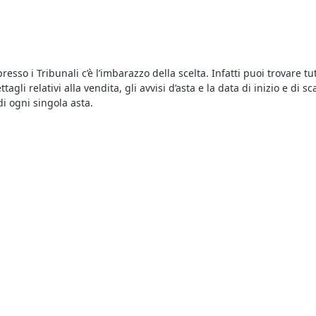
esso i Tribunali c’è l’imbarazzo della scelta. Infatti puoi trovare tu
tagli relativi alla vendita, gli avvisi d’asta e la data di inizio e di
di ogni singola asta.
o l’interesse di parecchi utenti, ma per vincere un’asta è importan
resto se un’asta si protrae a lungo. E poi, quello che conta è riusc
 di Calabria
è sufficiente consultare gli annunci pubblicati qui che 
uramente riguardano anche la
vendita di Arredamento ed Elettrodom
ertanto è importante fare un’offerta in maniera tempestiva per non l
unci dettagliati che includono, tra le altre, le più importanti
aste 
oscere tutto quello che riguarda l’asta in corso, incluse le perizie 
te giudiziarie sono il canale giusto, e partecipare è semplice e sic