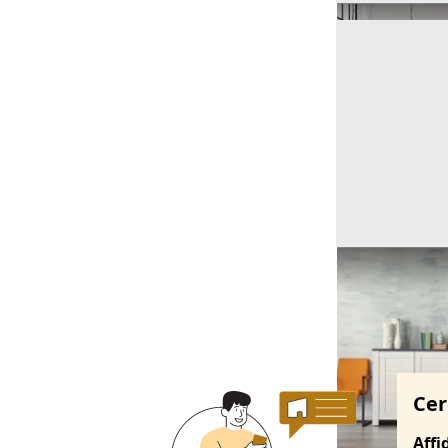
Ricerche correla
Cer
Affi