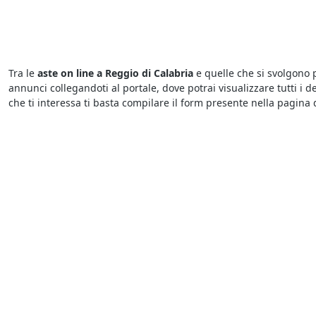
Tra le
aste on line a Reggio di Calabria
e quelle che si svolgono pr
annunci collegandoti al portale, dove potrai visualizzare tutti i det
che ti interessa ti basta compilare il form presente nella pagina 
Le
aste fallimentari di Arredamento ed Elettrodomestici
attiran
essere pazienti: i potenziali acquirenti potrebbero scoraggiarsi p
tener testa ai rilanci degli altri concorrenti.
Per chi cerca
aste di Arredamento ed Elettrodomestici a Reggio
giudiziarie si possono svolgere in diversi Comuni italiani e sic
interessati all’acquisto perché i prezzi sono molto vantaggiosi, p
Sapere dove cercare le
aste giudiziarie
è semplice grazie agli ann
Calabria
in corso in questo momento. In pochi clic, è possibile con
competente. Per chi è interessato a concludere ottimi affari, le as