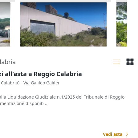
con
Asta Capannone con parcheggio
Asta Vil
da completare
pertine
1.240.313 €
263.25
Messina
(Messina)
Romet
23/10/2026
23/10
labria
all'asta a Reggio Calabria
 Calabria)
- Via Galileo Galilei
alla Liquidazione Giudiziale n.1/2025 del Tribunale di Reggio
umentazione disponib ...
Vedi asta