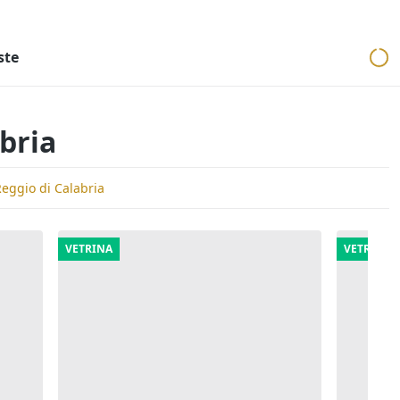
ri
Aste mobiliari
Cerca per località
Cerca in tutta Italia
ste
bria
Reggio di Calabria
VETRINA
VETRINA