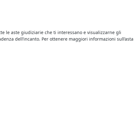
tte le aste giudiziarie che ti interessano e visualizzarne gli
 scadenza dell’incanto. Per ottenere maggiori informazioni sull’asta
te riuscire a battere la concorrenza. Per prima cosa bisogna
ire a essere tempestivi quando l’asta sta per scadere, cercando di
riguardano le vendite giudiziarie della zona. Infatti le aste
estici a Reggio di Calabria
. Sono sempre di più gli utenti
asciarsi sfuggire le migliori occasioni.
di Arredamento ed Elettrodomestici
del
Tribunale di Reggio di
e le informazioni relative alla procedura presso il Tribunale
uro.