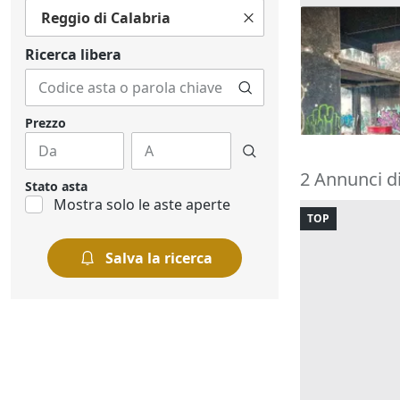
Reggio di Calabria
Asta Unità c
complesso 
Ricerca libera
557.963 €
Messina
(Me
21/10/2026
Prezzo
2 Annunci d
Stato asta
Mostra solo le aste aperte
TOP
Salva la ricerca