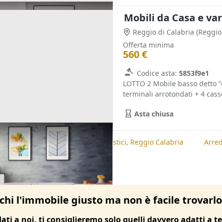
Mobili da Casa e var
Reggio di Calabria
(Reggio
Offerta minima
560 €
Codice asta:
5853f9e1
LOTTO 2 Mobile basso detto “g
terminali arrotondati + 4 casset
Asta chiusa
te
Arredamento ed Elettrodomestici, Reggio Calabria
Arred
chi l'immobile giusto ma non è facile trovarl
dati a noi, ti consiglieremo solo quelli davvero adatti a te