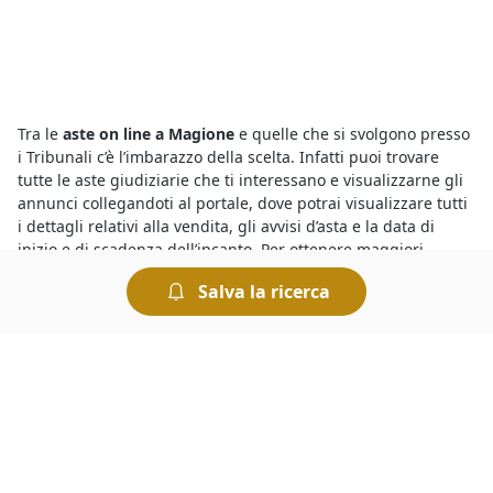
Tra le
aste on line a Magione
e quelle che si svolgono presso
i Tribunali c’è l’imbarazzo della scelta. Infatti puoi trovare
tutte le aste giudiziarie che ti interessano e visualizzarne gli
annunci collegandoti al portale, dove potrai visualizzare tutti
i dettagli relativi alla vendita, gli avvisi d’asta e la data di
inizio e di scadenza dell’incanto. Per ottenere maggiori
informazioni sull’asta che ti interessa ti basta compilare il
Salva la ricerca
form presente nella pagina di ogni singola asta.
Le
aste fallimentari di Attrezzature Industriali
attirano
l’interesse di parecchi utenti, ma per vincere un’asta è
importante riuscire a battere la concorrenza. Per prima cosa
bisogna essere pazienti: i potenziali acquirenti potrebbero
scoraggiarsi presto se un’asta si protrae a lungo. E poi, quello
che conta è riuscire a essere tempestivi quando l’asta sta per
scadere, cercando di tener testa ai rilanci degli altri