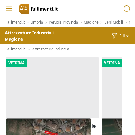
Fallimenti.it
Umbria
Perugia Provincia
Magione
Beni Mobili
Mac
>
>
>
>
>
Attrezzature Industriali
Filtra
Magione
Fallimenti.it
Attrezzature Industriali
>
VETRINA
VETRINA
Asta Terreno edificabile residenziale
Asta Terreno 
di 2.100 mq
di 5.356 mq