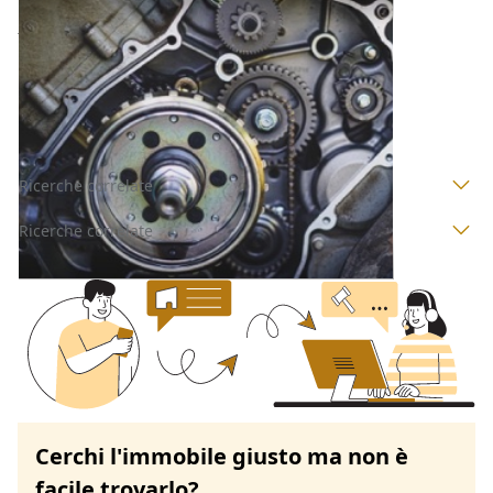
Attrezzature Industriali all'asta a Perugia
10.500 €
Magione
(Perugia)
Codice asta:
48cc05a9
Asta chiusa
Ricerche correlate
Ricerche correlate
Cerchi l'immobile giusto ma non è
facile trovarlo?