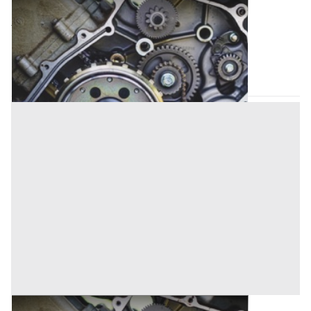
Attrezzature Industriali all'asta a Perugia
500 €
Magione
(Perugia)
Codice asta:
2d32a5d1
Asta chiusa