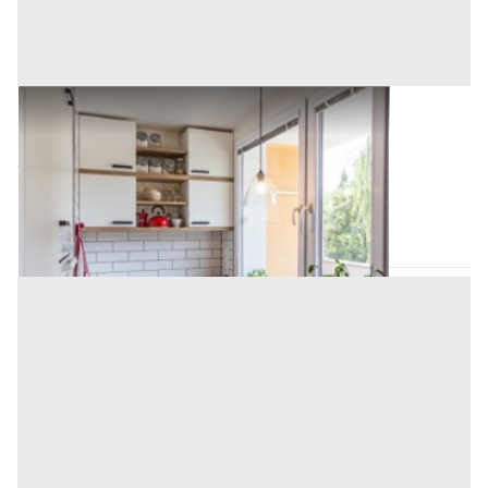
Asta Abitazione di tipo popolare
Offerta minima
29.234,29 €
21.925,44 €
Belmonte Mezzagno
(Palermo)
Codice asta:
ed3b3eaa
Asta chiusa