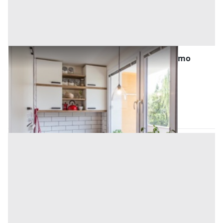
Abitazione di Tipo Popolare all'asta a Palermo
Offerta minima
13.657,56 €
10.243,17 €
Belmonte Mezzagno
(Palermo)
Codice asta:
AN9136888
Asta chiusa