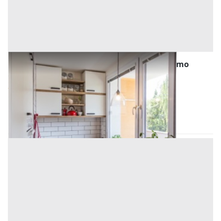
Abitazione di Tipo Popolare all'asta a Palermo
Offerta minima
35.437,50 €
26.578,12 €
Belmonte Mezzagno
(Palermo)
Codice asta:
AN943524
Asta chiusa