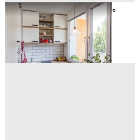
Asta Abitazione di tipo economico a quattro
elevazioni fuori terra
Offerta minima
12.339,84 €
9.254,88 €
Belmonte Mezzagno
(Palermo)
Codice asta:
6561b4cf
Asta chiusa