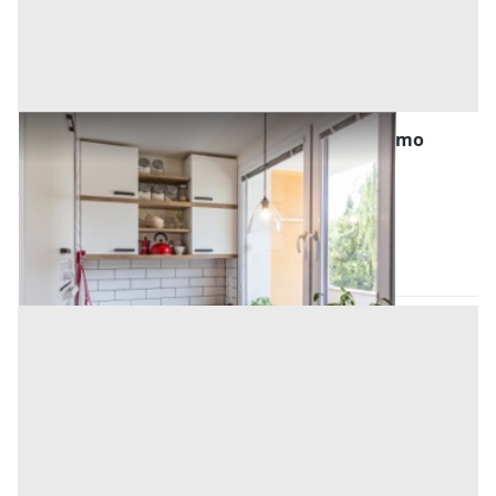
Abitazione di Tipo Popolare all'asta a Palermo
Offerta minima
37.125 €
27.843,75 €
Belmonte Mezzagno
(Palermo)
Codice asta:
AN943523
Asta chiusa