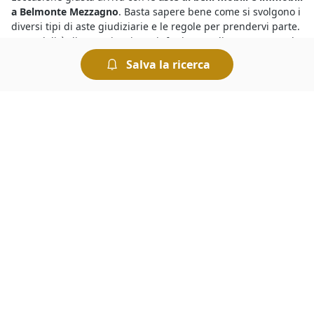
a Belmonte Mezzagno
. Basta sapere bene come si svolgono i
diversi tipi di aste giudiziarie e le regole per prendervi parte.
Le modalità di partecipazione, infatti, sono diverse a seconda
che si tratti di un’asta con incanto o senza incanto. L’offerta
Salva la ricerca
dovrà essere presentata, a seconda dei casi, in busta chiusa
oppure pubblicamente. Le modalità di svolgimento dell’asta
sono sempre indicate nel bando di vendita.
Vuoi scoprire i
fallimenti a Belmonte Mezzagno di
Abitazione di Tipo Popolare
? Ti basta dare un’occhiata agli
annunci di questa sezione per individuare quello che ti
interessa. Ogni annuncio pubblicizza una procedura
concorsuale o esecutiva e mette in vendita una determinata
categoria di beni. Ecco come funziona: nei fallimenti
solitamente i beni vengono proposti a un prezzo inferiore a
quello di mercato, con l’obiettivo di concludere la vendita in
tempi brevi e soddisfare così i creditori procedenti.