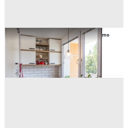
Abitazione di Tipo Popolare all'asta a Palermo
Offerta minima
6.424,28 €
4.818,21 €
Belmonte Mezzagno
(Palermo)
Codice asta:
AN9201146
Asta chiusa