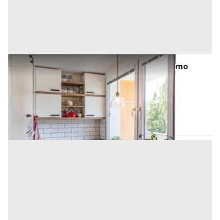
Abitazione di Tipo Popolare all'asta a Palermo
Offerta minima
2.584,84 €
1.938,63 €
Belmonte Mezzagno
(Palermo)
Codice asta:
AN923548
Asta chiusa