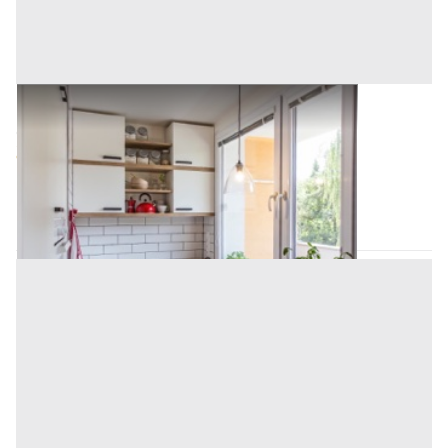
Asta Abitazione di tipo popolare all'asta
Offerta minima
4.632,20 €
3.474,15 €
Belmonte Mezzagno
(Palermo)
Codice asta:
0fe63feb
Asta chiusa