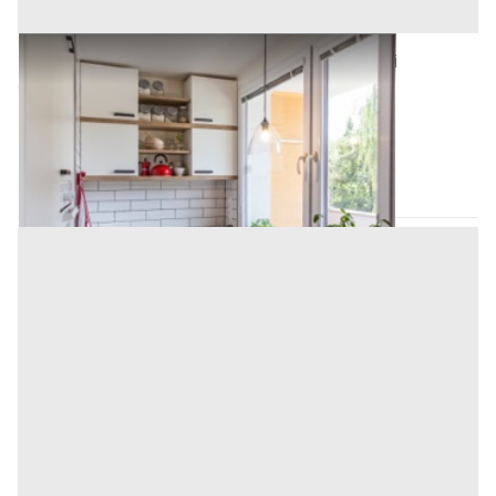
Asta Abitazione indipendente su due livelli
Offerta minima
14.545 €
10.908 €
Belmonte Mezzagno
(Palermo)
Codice asta:
c11141f5
Asta chiusa