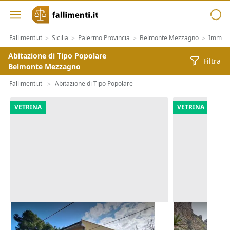
Fallimenti.it
Sicilia
Palermo Provincia
Belmonte Mezzagno
Immobil
>
>
>
>
Abitazione di Tipo Popolare
Filtra
Belmonte Mezzagno
Fallimenti.it
Abitazione di Tipo Popolare
>
VETRINA
VETRINA
Asta Palazzina residenziale con
Asta Villa co
corte