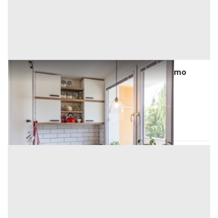
Abitazione di Tipo Popolare all'asta a Palermo
Offerta minima
30.000 €
22.500 €
Belmonte Mezzagno
(Palermo)
Codice asta:
AN9106888
Asta chiusa