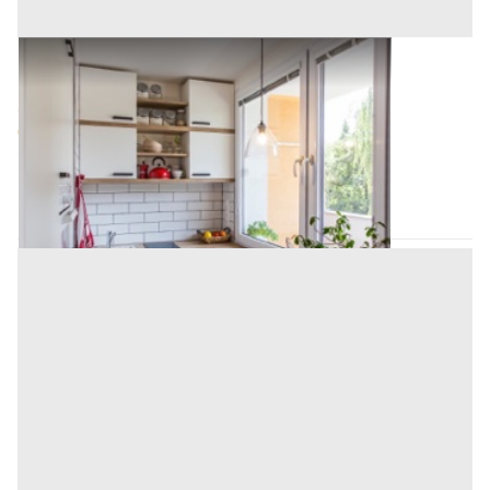
Asta Appartamento su più piani in località
tranquilla
Offerta minima
83.471,60 €
62.603,70 €
Belmonte Mezzagno
(Palermo)
Codice asta:
7c0514df
Asta chiusa