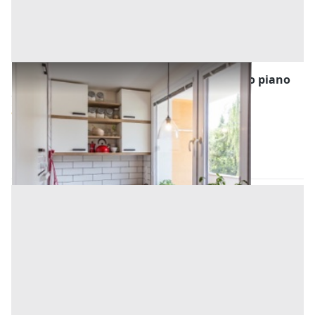
Asta Abitazione di tipo popolare al secondo piano
Offerta minima
4.404,38 €
3.303,29 €
Belmonte Mezzagno
(Palermo)
Codice asta:
14ca3c42
Asta chiusa