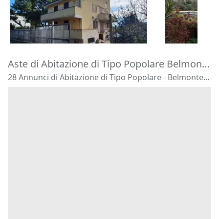
310.400 €
155.312 €
Capaci
(Pal
Altavilla Milicia
(Palermo)
14/09/2026
16/09/2026
Aste di Abitazione di Tipo Popolare Belmonte Mezzagno
28 Annunci di Abitazione di Tipo Popolare - Belmonte Mezzagno