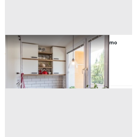
Abitazione di Tipo Popolare all'asta a Palermo
Offerta minima
9.694,59 €
7.270,94 €
Belmonte Mezzagno
(Palermo)
Codice asta:
AN966878
Asta chiusa