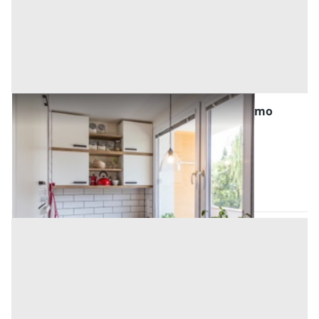
Abitazione di Tipo Popolare all'asta a Palermo
Offerta minima
19.534 €
14.650 €
Belmonte Mezzagno
(Palermo)
Codice asta:
AN995755
Asta chiusa