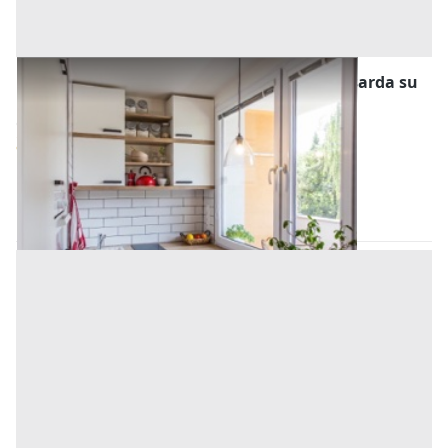
Asta Unità residenziale con garage e mansarda su
tre livelli
Offerta minima
49.275 €
36.956,25 €
Belmonte Mezzagno
(Palermo)
Codice asta:
9809c655
Asta chiusa