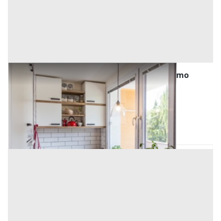
Abitazione di Tipo Popolare all'asta a Palermo
Offerta minima
18.160 €
13.620 €
Belmonte Mezzagno
(Palermo)
Codice asta:
AN9116888
Asta chiusa