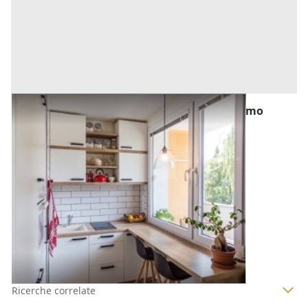
Abitazione di Tipo Popolare all'asta a Palermo
Offerta minima
20.290,39 €
15.217,82 €
Belmonte Mezzagno
(Palermo)
Codice asta:
AN9152422
Asta chiusa
1
2
Ricerche correlate