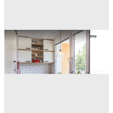
Abitazione di Tipo Popolare all'asta a Palermo
Offerta minima
23.038,38 €
17.278,78 €
Belmonte Mezzagno
(Palermo)
Codice asta:
AN966880
Asta chiusa