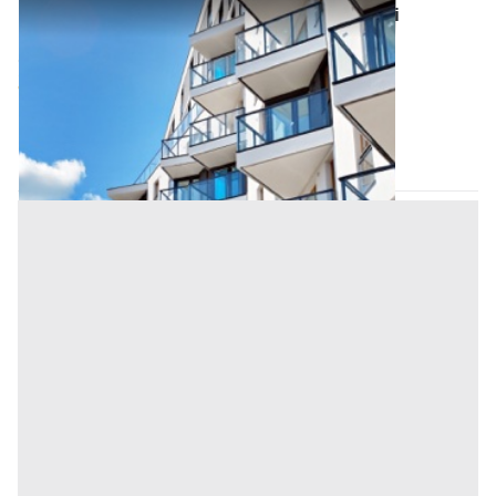
Asta Appartamento al primo piano privo di
ascensore
Offerta minima
31.788,05 €
Altofonte
(Palermo)
Codice asta:
e96e584a
Asta chiusa