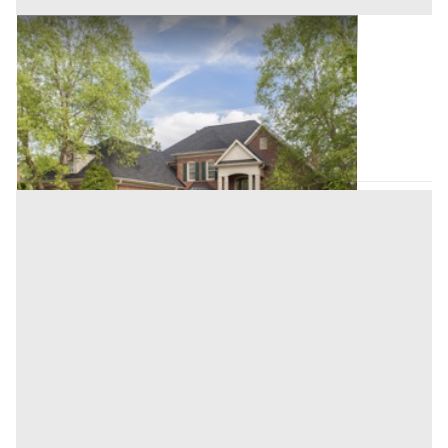
Asta Abitazione in villino e terreni
Offerta minima
80.000 €
60.000 €
Altofonte
(Palermo)
Codice asta:
63b65efe
Asta chiusa