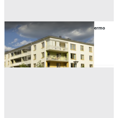
Abitazione di Tipo Economico all'asta a Palermo
Offerta minima
11.800 €
8.850 €
Altofonte
(Palermo)
Codice asta:
AE9449066
Asta chiusa