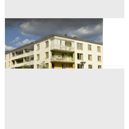
Asta ---
Offerta minima
35.000 €
26.250 €
Altofonte
(Palermo)
Codice asta:
AE9130244
Asta chiusa