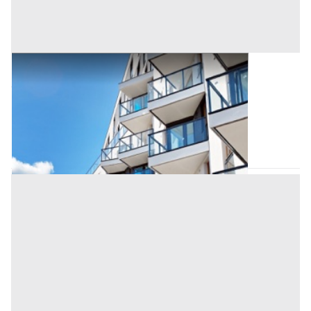
Appartamento all'asta a Palermo
Offerta minima
26.000 €
19.500 €
Altofonte
(Palermo)
Codice asta:
AW5143554
Asta chiusa