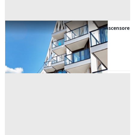
Asta Appartamento piano secondo senza ascensore
Offerta minima
38.880 €
Altofonte
(Palermo)
Codice asta:
AW5143548
Asta chiusa