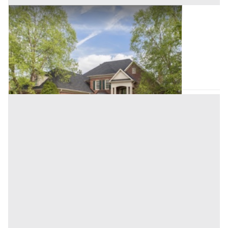
Asta Villino ad una elevazione f.t.
Offerta minima
21.321,56 €
15.991,17 €
Altofonte
(Palermo)
Codice asta:
64abb42f
Asta chiusa