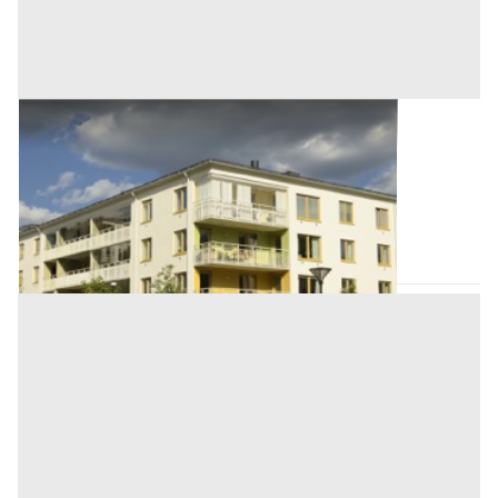
Abitazione di Tipo Civile all'asta a Palermo
Offerta minima
18.174,37 €
13.630,78 €
Altofonte
(Palermo)
Codice asta:
0280ee4e
Asta chiusa