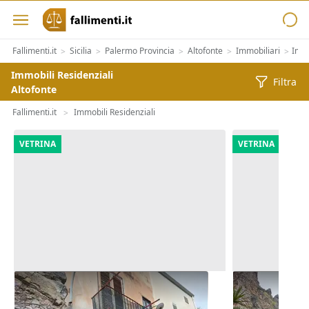
Fallimenti.it
Sicilia
Palermo Provincia
Altofonte
Immobiliari
Immo
>
>
>
>
>
Immobili Residenziali
Filtra
Altofonte
Fallimenti.it
Immobili Residenziali
>
VETRINA
VETRINA
Asta Bilocale da riqualificare al
Asta Villa co
piano primo