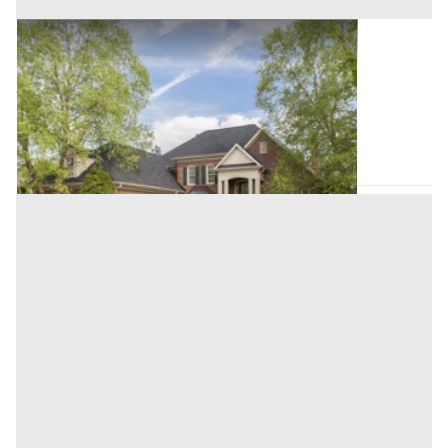
Villini all'asta a Palermo
Offerta minima
43.820 €
32.865 €
Altofonte
(Palermo)
Codice asta:
9a406b65
Asta chiusa