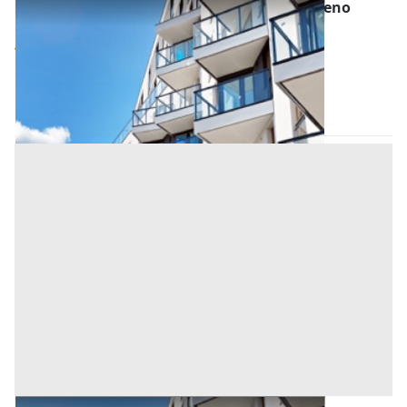
Asta Appartamento al piano terra con terreno
Offerta minima
41.137,47 €
Altofonte
(Palermo)
Codice asta:
0476d827
Asta chiusa