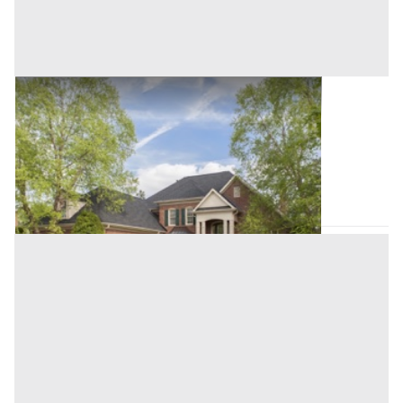
Villini all'asta a Palermo
Offerta minima
26.578,12 €
19.933,59 €
Altofonte
(Palermo)
Codice asta:
AE9275700
Asta chiusa