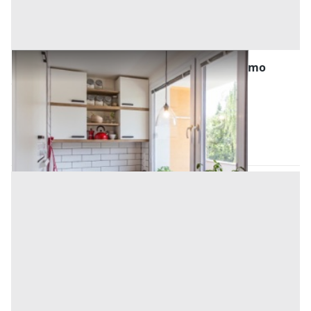
Abitazione di Tipo Popolare all'asta a Palermo
Offerta minima
22.500 €
16.875 €
Altofonte
(Palermo)
Codice asta:
AE9152455
Asta chiusa