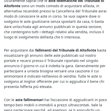
Sicuramente saprai che le
aste telematiche del Tribunale di
Altofonte
sono un modo comodo di acquistare all’asta, in
alternativa recandoti presso la Cancelleria del Tribunale avrai
modo di conoscere le aste in corso. Se vuoi sapere dove si
svolgono le aste giudiziarie senza spostarti da casa, ti basta
dare un’occhiata agli annunci pubblicati in questa sezione,
che contengono tutti i dettagli relativi alla vendita, incluso il
luogo di svolgimento dell’asta che ti interessa.
Per acquistare dai
fallimenti del Tribunale di Altofonte
basta
visualizzare gli annunci delle aste pubblicati sul nostro
portale e recarsi presso il Tribunale riportato nel singolo
annuncio il giorno in cui è indetta la gara. Generalmente per
partecipare a un’asta bisogna versare una cauzione il cui
ammontare è indicato nell’avviso di vendita. Tutte le aste si
svolgono al miglior offerente per cui si aggiudica il bene chi
presenta l’offerta più elevata.
Con le
aste fallimentari
hai l’occasione di aggiudicarti in poco
tempo beni mobili o immobili a prezzi ultrascontati. Vale la
pena partecipare perché, ad esempio, se ti aggiudichi un