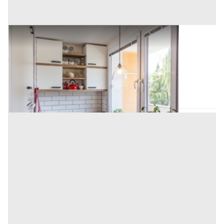
Asta Appartamento all'asta ai piani 4° e 5°
Offerta minima
9.260 €
6.945 €
Altofonte
(Palermo)
Codice asta:
0bf8e05c
Asta chiusa