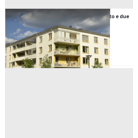
Asta Abitazione senza ascensore con salotto e due
stanze da letto
Offerta minima
28.500 €
21.375 €
Altofonte
(Palermo)
Codice asta:
b39f793f
Asta chiusa