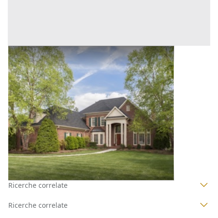
Villini all'asta a Palermo
Offerta minima
71.870 €
53.902 €
Altofonte
(Palermo)
Codice asta:
AE9639100
Asta chiusa
1
2
3
4
Ricerche correlate
Ricerche correlate