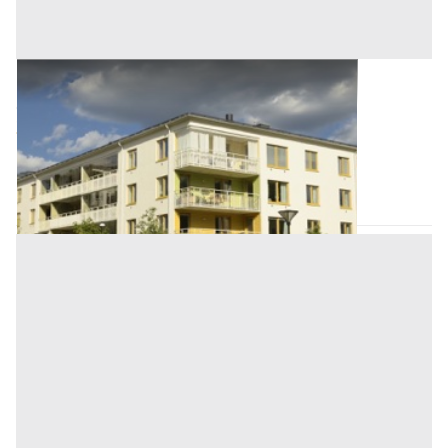
Asta Abitazione economica all'asta
Offerta minima
32.000 €
24.000 €
Altofonte
(Palermo)
Codice asta:
AE9567967
Asta chiusa