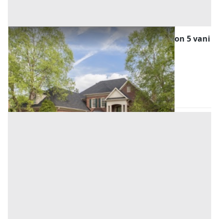
Asta Villino ad una elevazione fuori terra con 5 vani
Offerta minima
36.000 €
27.000 €
Altofonte
(Palermo)
Codice asta:
AE9567968
Asta chiusa