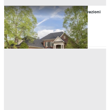
Asta Appartamento in palazzina a due elevazioni
Offerta minima
56.400 €
42.300 €
Altofonte
(Palermo)
Codice asta:
e21092eb
Asta chiusa