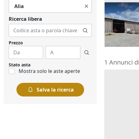
Alia
Asta Comples
lavorazione
Ricerca libera
288.984 €
Valderice
(T
29/09/2026
Prezzo
1 Annunci di
Stato asta
Mostra solo le aste aperte
Salva la ricerca