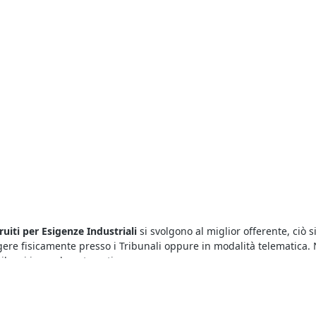
ruiti per Esigenze Industriali
si svolgono al miglior offerente, ciò 
olgere fisicamente presso i Tribunali oppure in modalità telematica. 
rilanci in modo automatico.
trovi gli affari migliori. Sul nostro portale fai la tua ricerca rapid
edere maggiori informazioni sulla procedura compilando il form pres