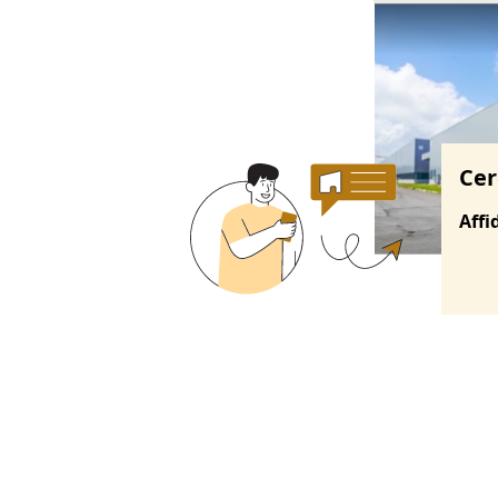
Ricerche correla
Cer
Affi