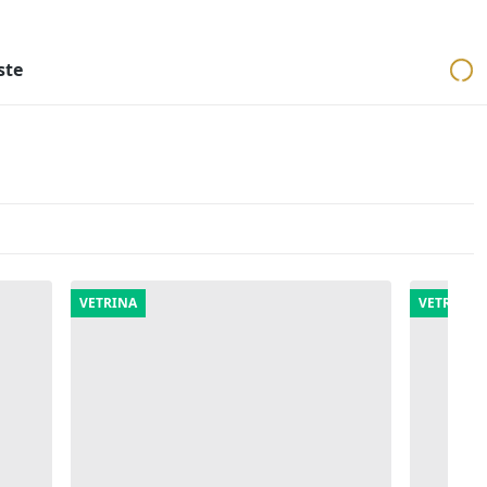
ri
Aste mobiliari
Cerca per località
Cerca in tutta Italia
ste
VETRINA
VETRINA