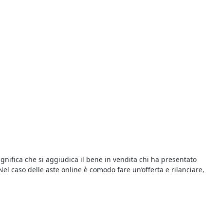
significa che si aggiudica il bene in vendita chi ha presentato
Nel caso delle aste online è comodo fare un’offerta e rilanciare,
amente ed individui subito i beni che soddisfano le tue esigenze, al
ente nella pagina dell’asta. Per aggiudicarti il bene che ti