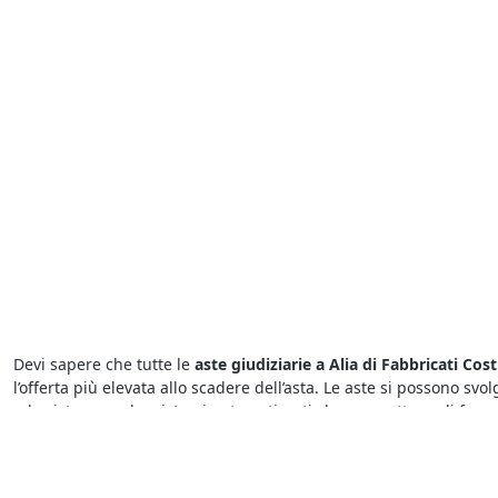
Devi sapere che tutte le
aste giudiziarie a Alia di Fabbricati Cost
l’offerta più elevata allo scadere dell’asta. Le aste si possono sv
ed esistono anche sistemi automatizzati che permettono di fare 
Tra le
aste di Fabbricati Costruiti per Esigenze Industriali a Alia
prezzo più conveniente. In caso di necessità, non esitare a richi