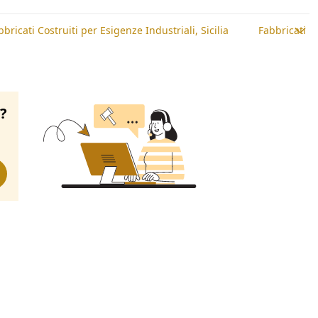
bbricati Costruiti per Esigenze Industriali, Sicilia
Fabbricati C
o?