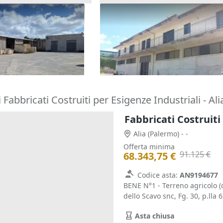
so industriale di
Asta Capannone artigianale 
 marmi
area di pertinenza
610.000 €
rapani)
Paternò
(Catania)
05/10/2026
 Fabbricati Costruiti per Esigenze Industriali - Ali
Fabbricati Costruiti
Alia
(Palermo)
- -
Offerta minima
91.125 €
68.343,75 €
Codice asta:
AN9194677
BENE N°1 - Terreno agricolo (q
dello Scavo snc, Fg. 30, p.lla 6
Asta chiusa