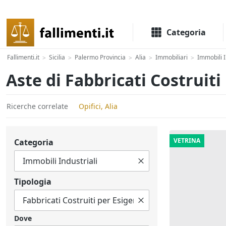
Il portale delle aste e liquidazioni giudiziali
Categoria
Fallimenti.it
Sicilia
Palermo Provincia
Alia
Immobiliari
Immobili I
>
>
>
>
>
Aste di Fabbricati Costruiti
Ricerche correlate
Opifici, Alia
VETRINA
Categoria
Tipologia
Dove