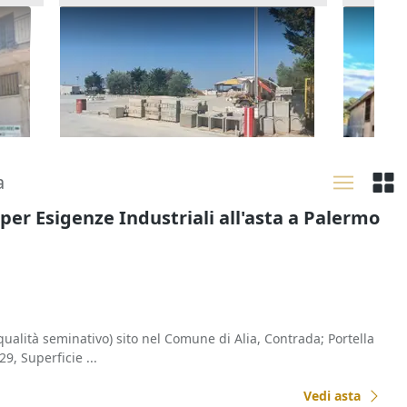
e
Asta Complesso produttivo con
Asta C
fabbricati e terreni
area edi
277.500 €
1.005.
Acate
(Ragusa)
Catan
02/10/2026
19/10
a
 per Esigenze Industriali all'asta a Palermo
ualità seminativo) sito nel Comune di Alia, Contrada; Portella
29, Superficie ...
Vedi asta