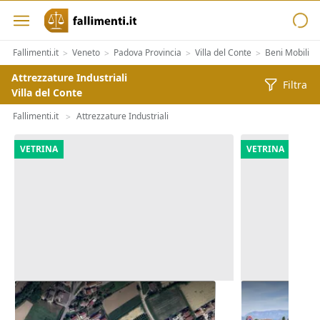
Fallimenti.it
Veneto
Padova Provincia
Villa del Conte
Beni Mobili
>
>
>
>
>
Attrezzature Industriali
Filtra
Villa del Conte
Fallimenti.it
Attrezzature Industriali
>
VETRINA
VETRINA
Asta Appezzamenti di terreno di
Asta Quota 6
12.973 mq
sport e per 