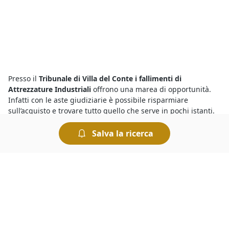
Presso il
Tribunale di Villa del Conte i fallimenti di
Attrezzature Industriali
offrono una marea di opportunità.
Infatti con le aste giudiziarie è possibile risparmiare
sull’acquisto e trovare tutto quello che serve in pochi istanti.
Per sapere dove vedere fallimenti è sufficiente collegarsi al
portale e visualizzare i dettagli riportati sugli annunci delle
Salva la ricerca
singole aste: oltre alla data di inizio della gara viene indicato
il nome del Tribunale presso cui avrà luogo la vendita.
Le
aste fallimentari di Attrezzature Industriali
attirano
l’interesse di parecchi utenti, ma per vincere un’asta è
importante riuscire a battere la concorrenza. Per prima cosa
bisogna essere pazienti: i potenziali acquirenti potrebbero
scoraggiarsi presto se un’asta si protrae a lungo. E poi, quello