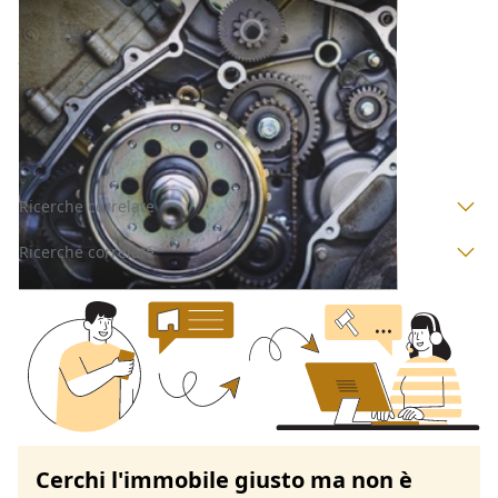
Automezzi Commerciali all'asta a Padova
Offerta minima
2.500 €
Villa del Conte
(Padova)
Codice asta:
BN593577
Asta chiusa
Ricerche correlate
Ricerche correlate
Cerchi l'immobile giusto ma non è