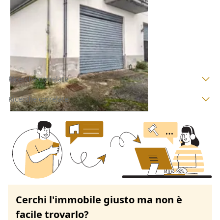
Offerta minima
76.887 €
Mistretta
(Messina)
23/10/2026
Ricerche correlate
Ricerche correlate
Cerchi l'immobile giusto ma non è
facile trovarlo?