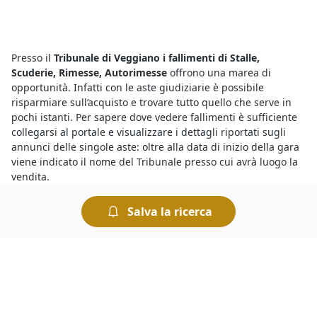
Presso il
Tribunale di Veggiano i fallimenti di Stalle,
Scuderie, Rimesse, Autorimesse
offrono una marea di
opportunità. Infatti con le aste giudiziarie è possibile
risparmiare sull’acquisto e trovare tutto quello che serve in
pochi istanti. Per sapere dove vedere fallimenti è sufficiente
collegarsi al portale e visualizzare i dettagli riportati sugli
annunci delle singole aste: oltre alla data di inizio della gara
viene indicato il nome del Tribunale presso cui avrà luogo la
vendita.
Salva la ricerca
Per chi cerca
aste di Stalle, Scuderie, Rimesse, Autorimesse
a Veggiano
è sufficiente consultare gli annunci pubblicati
qui che riguardano le vendite giudiziarie della zona. Infatti le
aste giudiziarie si possono svolgere in diversi Comuni italiani
e sicuramente riguardano anche la
vendita di Stalle,
Scuderie, Rimesse, Autorimesse a Veggiano
. Sono sempre di
più gli utenti interessati all’acquisto perché i prezzi sono