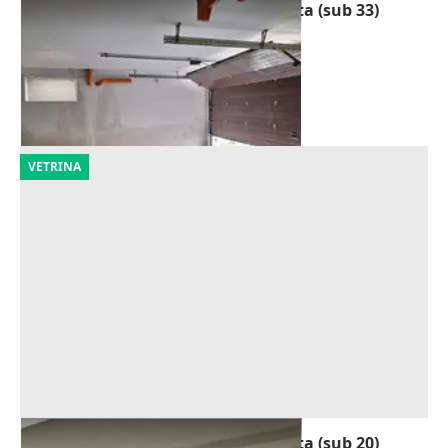
Asta Quota di autorimessa interrata (sub 33)
Offerta minima
17.000 €
Carini
(Palermo)
15/09/2026
VETRINA
Asta Quota di autorimessa interrata (sub 20)