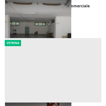
Asta Autorimessa in complesso commerciale
Offerta minima
129.000 €
Montecosaro
(Macerata)
16/10/2026
VETRINA