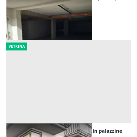
Offerta minima
85.000 €
Carini
(Palermo)
15/09/2026
VETRINA
Asta Tre autorimesse seminterrate in palazzine