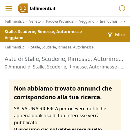
Fallimenti.it
Veneto
Padova Provincia
Veggiano
Immobiliari
Alt
>
>
>
>
>
Stalle, Scuderie, Rimesse, Autorimesse
Filtra
Veggiano
Fallimenti.it
Stalle, Scuderie, Rimesse, Autorimesse
>
Aste di Stalle, Scuderie, Rimesse, Autorimesse Veggiano
0 Annunci di Stalle, Scuderie, Rimesse, Autorimesse - Veggiano
Non abbiamo trovato annunci che
corrispondono alla tua ricerca.
SALVA UNA RICERCA per ricevere notifiche
appena qualcosa di tuo interesse verrà
pubblicato.
Il prossimo clic potrebbe essere quello