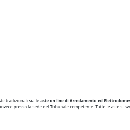
te tradizionali sia le
aste on line di Arredamento ed Elettrodomes
vece presso la sede del Tribunale competente. Tutte le aste si svolg
iustina In Colle
è sufficiente consultare gli annunci pubblicati qui