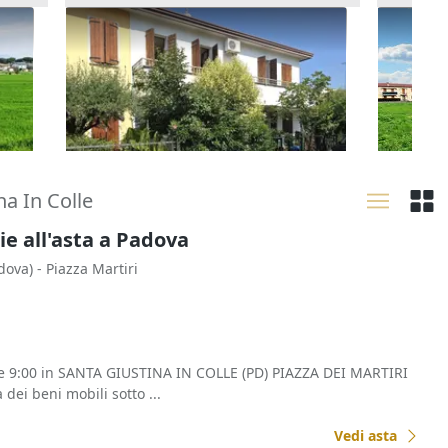
o
Asta Abitazione cielo terra con
Asta Ter
cortile e cantina
di 5.90
195.000 €
85.000
Montegrotto Terme
(Padova)
Caste
20/10/2026
16/11
a In Colle
ie all'asta a Padova
dova)
- Piazza Martiri
re 9:00 in SANTA GIUSTINA IN COLLE (PD) PIAZZA DEI MARTIRI
 dei beni mobili sotto ...
Vedi asta