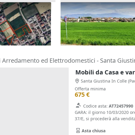
menti di terreno di
Asta Quota 6/56 di terreno us
sport e per verde
12.595 €
(Padova)
Bassano del Grappa
(Vicenza)
15/09/2026
 Arredamento ed Elettrodomestici - Santa Giustin
Mobili da Casa e var
Santa Giustina In Colle
(Pa
Offerta minima
675 €
Codice asta:
AT72457990
GARA: il giorno 10/03/2020 o
37/E, si procederà alla vendita
Asta chiusa