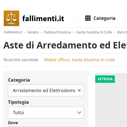
Il portale delle aste e liquidazioni giudiziali
Categoria
Fallimenti.it
Veneto
Padova Provincia
Santa Giustina In Colle
Beni M
>
>
>
>
Aste di Arredamento ed Ele
Ricerche correlate
Mobili Ufficio, Santa Giustina In Colle
VETRINA
Categoria
Tipologia
Dove