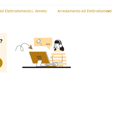
d Elettrodomestici, Veneto
Arredamento ed Elettrodomestic
o?