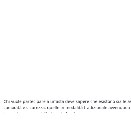
Chi vuole partecipare a un’asta deve sapere che esistono sia le as
comodità e sicurezza, quelle in modalità tradizionale avvengono in
bene chi presenta l’offerta più elevata.
Per chi cerca
aste di Arredamento ed Elettrodomestici a Santa G