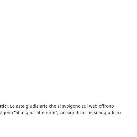
tici
. Le aste giudiziarie che si svolgono sul web offrono
ono "al miglior offerente", ciò significa che si aggiudica il
 che riguardano le vendite giudiziarie della zona. Infatti le aste