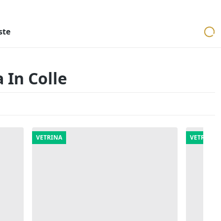
ri
Aste mobiliari
Cerca per località
Cerca in tutta Italia
ste
 In Colle
VETRINA
VETRINA