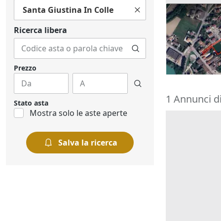
Santa Giustina In Colle
Asta Appezza
12.973 mq
Ricerca libera
79.488 €
Vigodarzere
15/09/2026
Prezzo
1 Annunci di
Stato asta
Mostra solo le aste aperte
Salva la ricerca