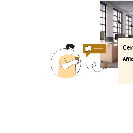
Ricerche correla
Cer
Affi