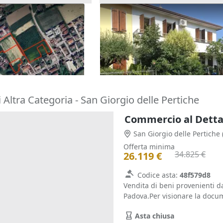
menti di terreno di
Asta Abitazione cielo terra co
cortile e cantina
195.000 €
(Padova)
Montegrotto Terme
(Padova)
20/10/2026
 Altra Categoria - San Giorgio delle Pertiche
San Giorgio delle Pertiche
Offerta minima
34.825 €
26.119 €
Codice asta:
48f579d8
Vendita di beni provenienti d
Padova.Per visionare la docume
Asta chiusa