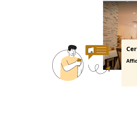
Ricerche correla
Cer
Affi