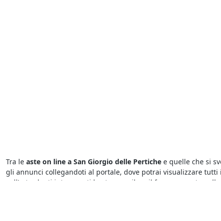
Tra le
aste on line a San Giorgio delle Pertiche
e quelle che si sv
gli annunci collegandoti al portale, dove potrai visualizzare tutti i
sull’asta che ti interessa ti basta compilare il form presente nell
Sapere dove cercare le
aste giudiziarie
è semplice grazie agli ann
corso in questo momento. In pochi clic, è possibile conoscere tutt