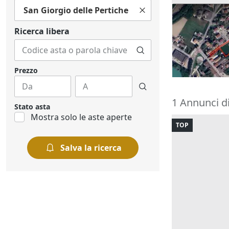
San Giorgio delle Pertiche
Asta Appezza
12.973 mq
Ricerca libera
79.488 €
Vigodarzere
15/09/2026
Prezzo
1 Annunci di
Stato asta
Mostra solo le aste aperte
TOP
Salva la ricerca