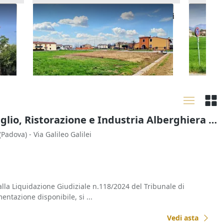
n
Asta Terreni edificabili residenziali
Asta Qu
di 5.900 mq
sport e
85.000 €
12.595
Castegnero
(Vicenza)
Bassa
16/11/2026
15/09
Commercio al Dettaglio, Ristorazione e Industria Alberghiera all'asta a Padova
(Padova)
- Via Galileo Galilei
alla Liquidazione Giudiziale n.118/2024 del Tribunale di
ntazione disponibile, si ...
Vedi asta