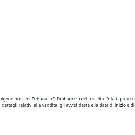
olgono presso i Tribunali c’è l’imbarazzo della scelta. Infatti puoi tr
 dettagli relativi alla vendita, gli avvisi d’asta e la data di inizio 
a pagina di ogni singola asta.
unci dettagliati che includono, tra le altre, le più importanti
aste 
o quello che riguarda l’asta in corso, incluse le perizie e le infor