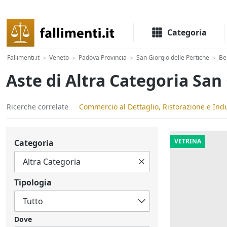
Il portale delle aste e liquidazioni giudiziali
Categoria
Fallimenti.it
Veneto
Padova Provincia
San Giorgio delle Pertiche
Be
>
>
>
>
Aste di Altra Categoria San
Ricerche correlate
Commercio al Dettaglio, Ristorazione e Indu
VETRINA
Categoria
Tipologia
Dove