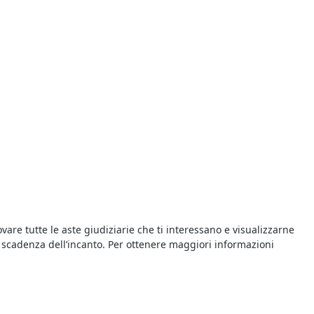
ovare tutte le aste giudiziarie che ti interessano e visualizzarne
e di scadenza dell’incanto. Per ottenere maggiori informazioni
di Altra Categoria
del
Tribunale di San Giorgio delle Pertiche
in
mazioni relative alla procedura presso il Tribunale competente. Per