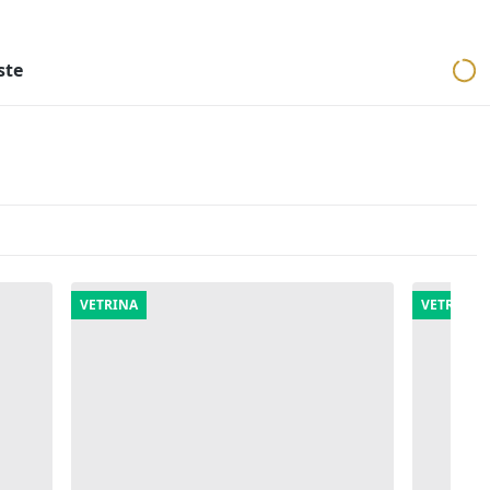
ri
Aste mobiliari
Cerca per località
Cerca in tutta Italia
ste
VETRINA
VETRINA