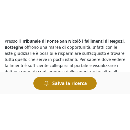
Presso il
Tribunale di Ponte San Nicolò i fallimenti di Negozi,
Botteghe
offrono una marea di opportunità. Infatti con le
aste giudiziarie è possibile risparmiare sull’acquisto e trovare
tutto quello che serve in pochi istanti. Per sapere dove vedere
fallimenti è sufficiente collegarsi al portale e visualizzare i
dettagli riportati sugli annunci delle singole aste: oltre alla
data di inizio della gara viene indicato il nome del Tribunale
Salva la ricerca
presso cui avrà luogo la vendita.
Tra le
aste di Negozi, Botteghe a Ponte San Nicolò
trovi gli
affari migliori. Sul nostro portale fai la tua ricerca
rapidamente ed individui subito i beni che soddisfano le tue
esigenze, al prezzo più conveniente. In caso di necessità, non
esitare a richiedere maggiori informazioni sulla procedura
compilando il form presente nella pagina dell’asta. Per