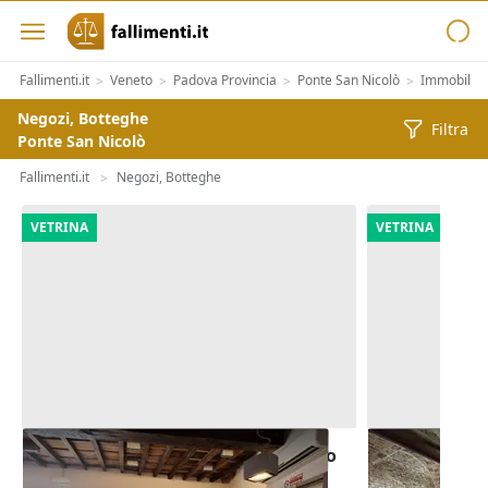
Fallimenti.it
Veneto
Padova Provincia
Ponte San Nicolò
Immobiliar
>
>
>
>
Negozi, Botteghe
Filtra
Ponte San Nicolò
Fallimenti.it
Negozi, Botteghe
>
VETRINA
VETRINA
Asta Locale commerciale destinato
Asta Ristora
a ristorazione
servizi