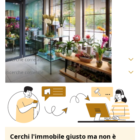
Negozi, Botteghe all'asta a Padova
Offerta minima
200.000 €
150.000 €
Ponte San Nicolò
(Padova)
Codice asta:
AI3262446
Asta chiusa
Ricerche correlate
Ricerche correlate
Cerchi l'immobile giusto ma non è