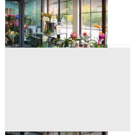
Negozi, Botteghe all'asta a Padova
Offerta minima
225.000 €
168.750 €
Ponte San Nicolò
(Padova)
Codice asta:
AI3262445
Asta chiusa