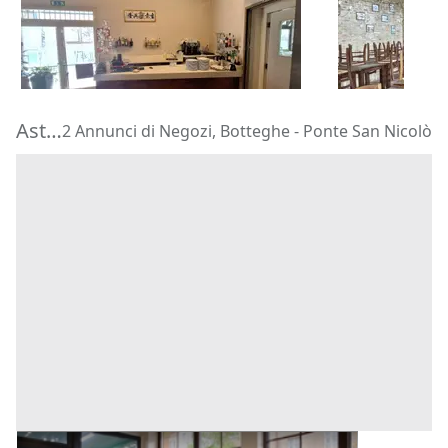
353.621 €
291.600 €
Cesena
(Forlì-Cesena)
Jesi
(Ancona
29/09/2026
24/09/2026
Aste di Negozi, Botteghe Ponte San Nicolò
2 Annunci di Negozi, Botteghe - Ponte San Nicolò