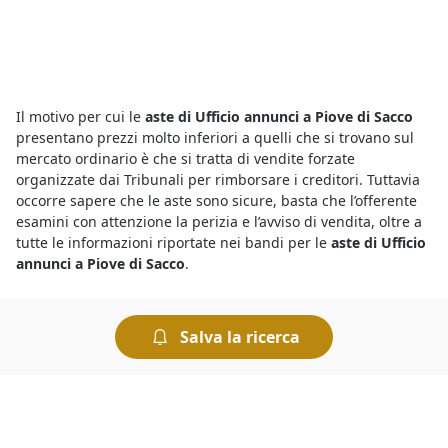
Il motivo per cui le
aste di Ufficio annunci a Piove di Sacco
presentano prezzi molto inferiori a quelli che si trovano sul
mercato ordinario è che si tratta di vendite forzate
organizzate dai Tribunali per rimborsare i creditori. Tuttavia
occorre sapere che le aste sono sicure, basta che l’offerente
esamini con attenzione la perizia e l’avviso di vendita, oltre a
tutte le informazioni riportate nei bandi per le
aste di Ufficio
annunci a Piove di Sacco
.
Sapere dove cercare le
aste giudiziarie
è semplice grazie agli
Salva la ricerca
annunci dettagliati che includono, tra le altre, le più
importanti
aste di Ufficio
del
Tribunale di Piove di Sacco
in
corso in questo momento. In pochi clic, è possibile conoscere
tutto quello che riguarda l’asta in corso, incluse le perizie e le
informazioni relative alla procedura presso il Tribunale
competente. Per chi è interessato a concludere ottimi affari,