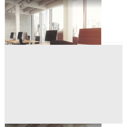
Ufficio all'asta a Padova
Offerta minima
90.000 €
67.500 €
Piove di Sacco
(Padova)
Codice asta:
AI3620190
Asta chiusa