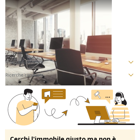
Ufficio all'asta a Padova
Offerta minima
150.000 €
112.500 €
Piove di Sacco
(Padova)
Codice asta:
AI3810190
Asta chiusa
Ricerche correlate
Ricerche correlate
Cerchi l'immobile giusto ma non è