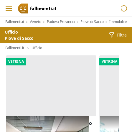
Fallimenti.it
Veneto
Padova Provincia
Piove di Sacco
Immobiliari
>
>
>
>
>
Ufficio
Filtra
Piove di Sacco
Fallimenti.it
Ufficio
>
VETRINA
VETRINA
Asta Blocco uffici pubblici in edifico
Asta Edificio
polifunzionale
cortile priva