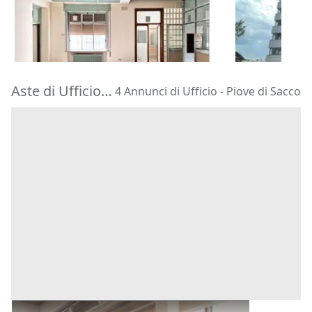
92.193 €
2.421.424 
Rovigo
(Rovigo)
Bologna
(Bo
24/09/2026
23/09/2026
Aste di Ufficio Piove di Sacco
4 Annunci di Ufficio - Piove di Sacco