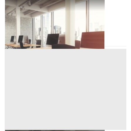
Ufficio all'asta a Padova
Offerta minima
146.000 €
109.500 €
Piove di Sacco
(Padova)
Codice asta:
AI3810191
Asta chiusa