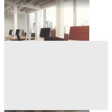
Ufficio all'asta a Padova
Offerta minima
60.000 €
45.000 €
Piove di Sacco
(Padova)
Codice asta:
AI3152422
Asta chiusa