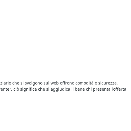
iziarie che si svolgono sul web offrono comodità e sicurezza,
te", ciò significa che si aggiudica il bene chi presenta l’offerta
tale e recarsi presso il Tribunale riportato nel singolo annuncio
ll’avviso di vendita. Tutte le aste si svolgono al miglior