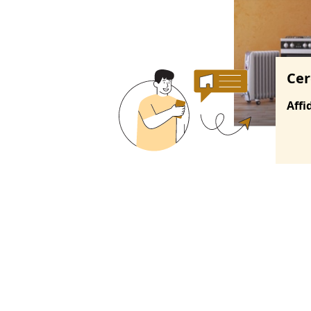
Cer
Affi