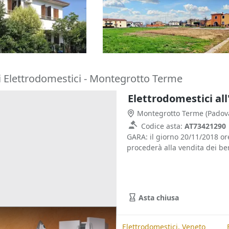
tina
di 5.900 mq
85.000 €
o Terme
(Padova)
Castegnero
(Vicenza)
16/11/2026
i Elettrodomestici - Montegrotto Terme
Elettrodomestici al
Montegrotto Terme
(Padov
Codice asta:
AT73421290
GARA: il giorno 20/11/2018 
procederà alla vendita dei beni
Asta chiusa
te
Elettrodomestici, Padova
Elettrodomestici, Veneto