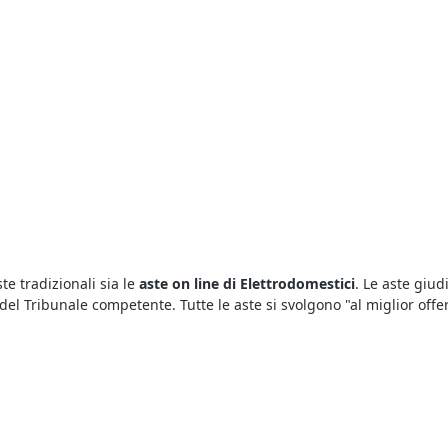
te tradizionali sia le
aste on line di Elettrodomestici
. Le aste giud
l Tribunale competente. Tutte le aste si svolgono "al miglior offeren
e
basta visualizzare gli annunci delle aste pubblicati sul nostro por
 un’asta bisogna versare una cauzione il cui ammontare è indicato ne
evata.