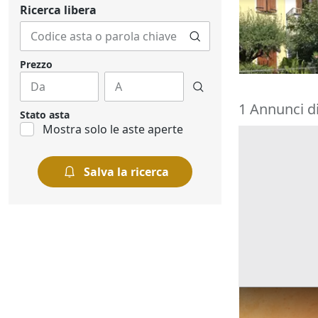
cortile e can
Ricerca libera
195.000 €
Montegrott
20/10/2026
Prezzo
1 Annunci d
Stato asta
Mostra solo le aste aperte
Salva la ricerca
Ricerche correla