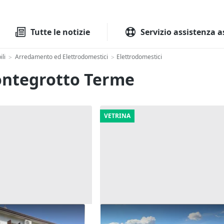
Tutte le aste
Aste immobilia
Tutte le notizie
Servizio assistenza a
li
Arredamento ed Elettrodomestici
Elettrodomestici
>
>
Montegrotto Terme
VETRINA
one cielo terra con
Asta Terreni edificabili residen