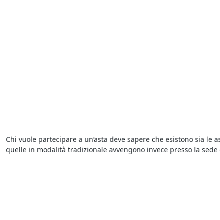
Chi vuole partecipare a un’asta deve sapere che esistono sia le as
quelle in modalità tradizionale avvengono invece presso la sede de
più elevata.
Per acquistare dai
fallimenti del Tribunale di Montegrotto Term
il giorno in cui è indetta la gara. Generalmente per partecipare a
offerente per cui si aggiudica il bene chi presenta l’offerta più el