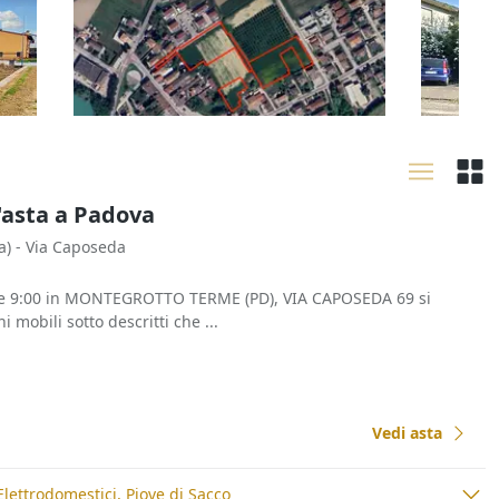
12.973 mq
pertine
79.488 €
180.00
Vigodarzere
(Padova)
Barba
15/09/2026
22/10
l'asta a Padova
a)
- Via Caposeda
ore 9:00 in MONTEGROTTO TERME (PD), VIA CAPOSEDA 69 si
 mobili sotto descritti che ...
Vedi asta
Elettrodomestici, Piove di Sacco