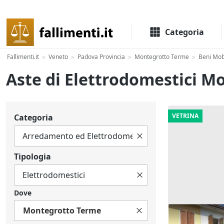
Il portale delle aste e liquidazioni giudiziali
Categoria
Fallimenti.it
Veneto
Padova Provincia
Montegrotto Terme
Beni Mobi
>
>
>
>
Aste di Elettrodomestici 
VETRINA
Categoria
Tipologia
Dove
Montegrotto Terme
Asta Abitazi