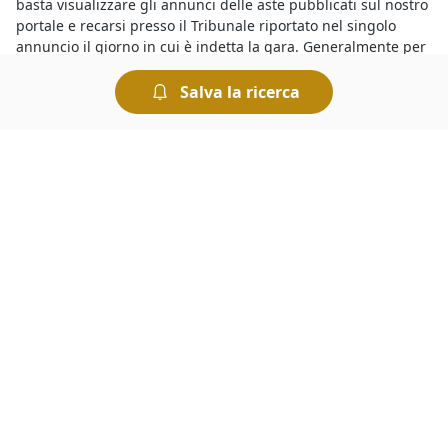
basta visualizzare gli annunci delle aste pubblicati sul nostro
portale e recarsi presso il Tribunale riportato nel singolo
annuncio il giorno in cui è indetta la gara. Generalmente per
partecipare a un’asta bisogna versare una cauzione il cui
ammontare è indicato nell’avviso di vendita. Tutte le aste si
Salva la ricerca
svolgono al miglior offerente per cui si aggiudica il bene chi
presenta l’offerta più elevata.
Il motivo per cui le
aste di Altra Categoria annunci a
Montagnana
presentano prezzi molto inferiori a quelli che si
trovano sul mercato ordinario è che si tratta di vendite
forzate organizzate dai Tribunali per rimborsare i creditori.
Tuttavia occorre sapere che le aste sono sicure, basta che
l’offerente esamini con attenzione la perizia e l’avviso di
vendita, oltre a tutte le informazioni riportate nei bandi per le
aste di Altra Categoria annunci a Montagnana
.
Con le
aste fallimentari
hai l’occasione di aggiudicarti in poco
tempo beni mobili o immobili a prezzi ultrascontati. Vale la
pena partecipare perché, ad esempio, se ti aggiudichi un
immobile all’asta potrai risparmiare sulle altre spese