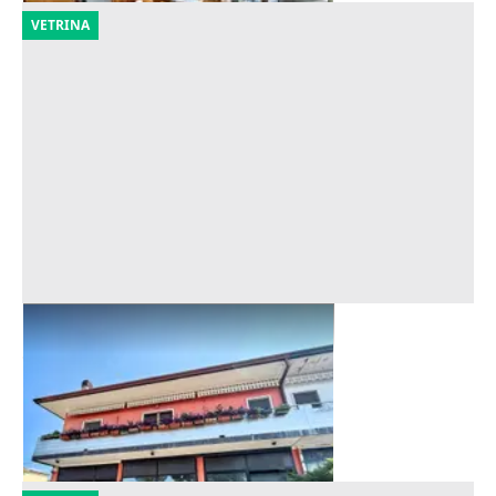
VETRINA
Asta Laboratorio al piano terra
Offerta minima
120.180 €
Zevio
(Verona)
29/09/2026