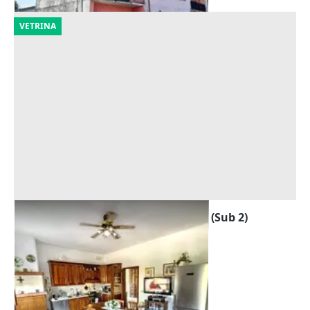
VETRINA
Asta Appartamento al piano primo (Sub 2)
Offerta minima
157.296 €
Zevio
(Verona)
29/09/2026