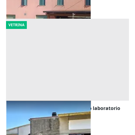
18/09/2026
VETRINA
Asta Capannone artigianale ad uso laboratorio
Offerta minima
16.875 €
Costa di Rovigo
(Rovigo)