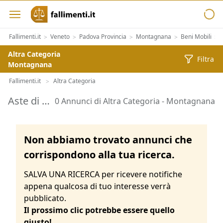
Fallimenti.it
Veneto
Padova Provincia
Montagnana
Beni Mobili
A
>
>
>
>
>
Altra Categoria
Filtra
Montagnana
Fallimenti.it
Altra Categoria
>
Aste di Altra Categoria Montagnana
0 Annunci di Altra Categoria - Montagnana
Non abbiamo trovato annunci che
corrispondono alla tua ricerca.
SALVA UNA RICERCA per ricevere notifiche
appena qualcosa di tuo interesse verrà
pubblicato.
Il prossimo clic potrebbe essere quello
giusto!