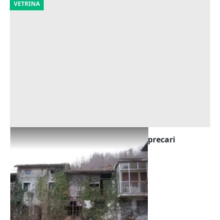
VETRINA
Asta Terreni agricoli con fabbricati precari
Offerta minima
31.000 €
Montorso Vicentino
(Vicenza)
18/09/2026