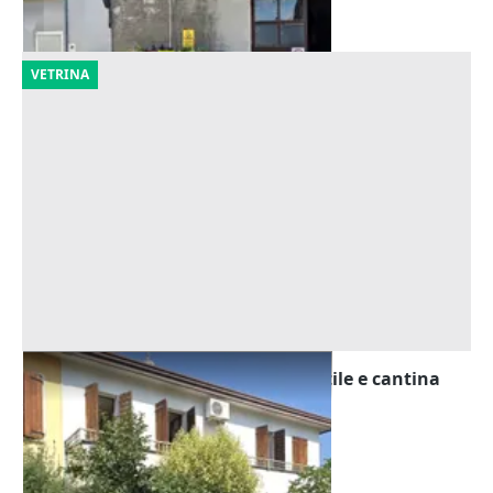
14/09/2026
VETRINA
Asta Abitazione cielo terra con cortile e cantina
Offerta minima
195.000 €
Montegrotto Terme
(Padova)
20/10/2026