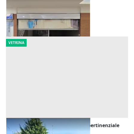
Offerta minima
23.203 €
Giacciano con Baruchella
(Rovigo)
10/09/2026
VETRINA
Asta Casa indipendente con corte pertinenziale
Offerta minima