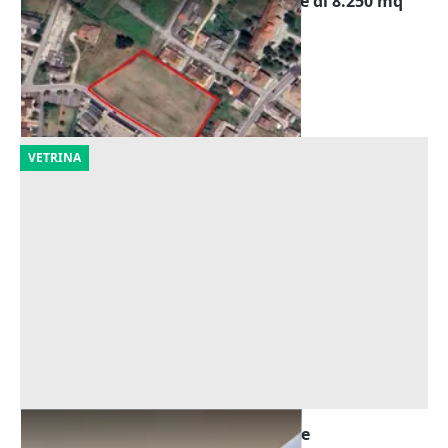
Asta Terreno edificabile residenziale di 8.250 mq
Offerta minima
16.712 €
Piacenza d'Adige
(Padova)
08/10/2026
VETRINA
Asta Negozio in centro commerciale