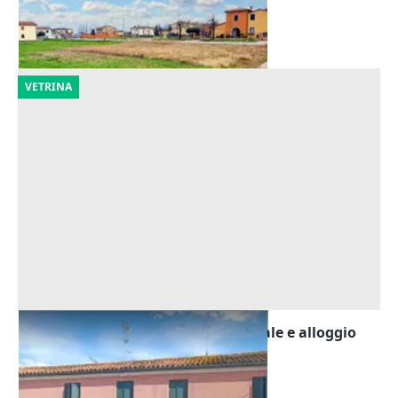
Castegnero
(Vicenza)
16/11/2026
VETRINA
Asta Quota 1/6 di locale commerciale e alloggio
Offerta minima
8.205 €
Rovigo
(Rovigo)