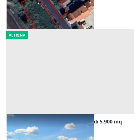
Casaleone
(Verona)
30/09/2026
VETRINA
Asta Terreni edificabili residenziali di 5.900 mq
Offerta minima
85.000 €