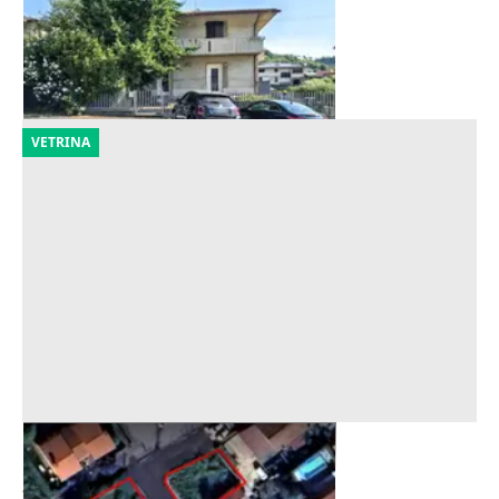
180.000 €
Barbarano Mossano
(Vicenza)
22/10/2026
VETRINA
Asta Terreni edificabili residenziali
Offerta minima
7.100 €