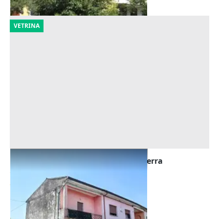
VETRINA
Asta Locale commerciale al piano terra
Offerta minima
25.792 €
Zevio
(Verona)
29/09/2026