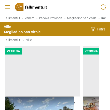
Fallimenti.it
Veneto
Padova Provincia
Megliadino San Vitale
Immobi
>
>
>
>
Ville
Filtra
Megliadino San Vitale
Fallimenti.it
Ville
>
VETRINA
VETRINA
Asta Abitazione in villa bifamiliare
Asta Abitazio
da completare con pertinenze