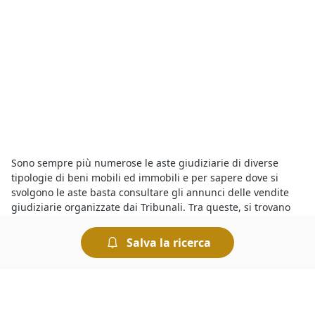
Sono sempre più numerose le aste giudiziarie di diverse
tipologie di beni mobili ed immobili e per sapere dove si
svolgono le aste basta consultare gli annunci delle vendite
giudiziarie organizzate dai Tribunali. Tra queste, si trovano
anche
Ville all'asta a Megliadino San Vitale
in vendita a
prezzi interessanti. Partecipare a un’asta è semplice e le
Salva la ricerca
modalità di partecipazione sono riportate sui bandi ufficiali.
Insomma, chiunque può tentare la fortuna e provare ad
aggiudicarsi
Ville all'asta a geolocalizzata%
e concludere un
ottimo affare.