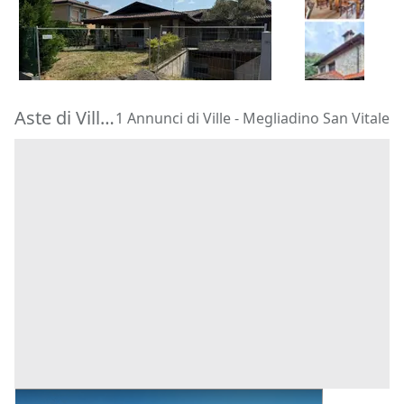
879.814 €
194.022 €
Camaiore
(L
Calusco d'Adda
(Bergamo)
09/10/2026
10/09/2026
Aste di Ville Megliadino San Vitale
1 Annunci di Ville - Megliadino San Vitale