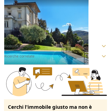
Asta Porzione di villetta trifamiliare
Offerta minima
20.000 €
Megliadino San Vitale
(Padova)
Codice asta:
f42db152
Asta chiusa
Ricerche correlate
Ricerche correlate
Cerchi l'immobile giusto ma non è