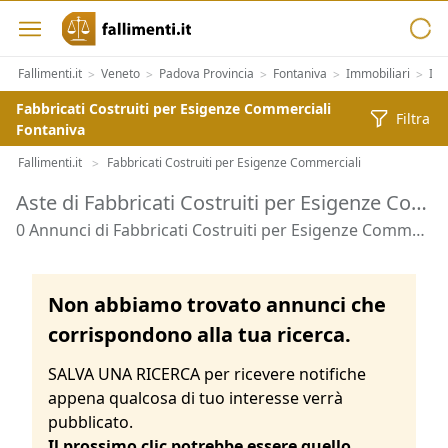
Fallimenti.it
Veneto
Padova Provincia
Fontaniva
Immobiliari
Imm
>
>
>
>
>
Fabbricati Costruiti per Esigenze Commerciali
Filtra
Fontaniva
Fallimenti.it
Fabbricati Costruiti per Esigenze Commerciali
>
Aste di Fabbricati Costruiti per Esigenze Commerciali Fontaniva
0 Annunci di Fabbricati Costruiti per Esigenze Commerciali - Fontaniva
Non abbiamo trovato annunci che
corrispondono alla tua ricerca.
SALVA UNA RICERCA per ricevere notifiche
appena qualcosa di tuo interesse verrà
pubblicato.
Il prossimo clic potrebbe essere quello