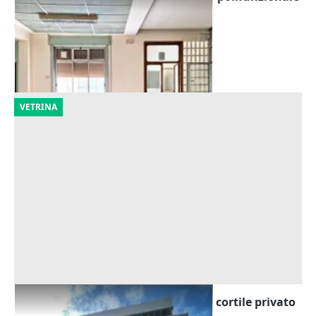
Offerta minima
92.193 €
Rovigo
(Rovigo)
24/09/2026
VETRINA
Asta Edificio direzionale grezzo con cortile privato