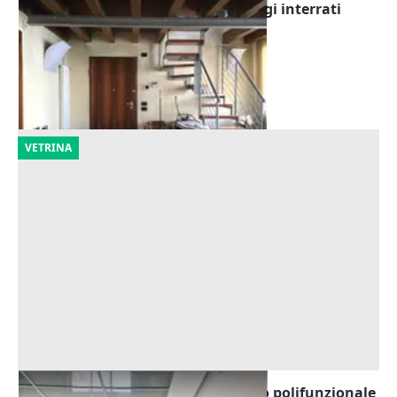
Asta Ufficio piano primo e parcheggi interrati
Offerta minima
66.240 €
Arzignano
(Vicenza)
17/09/2026
VETRINA
Asta Blocco uffici pubblici in edifico polifunzionale