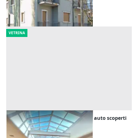
Cremona
(Cremona)
10/09/2026
VETRINA
Asta Venti uffici in blocco con posti auto scoperti
Offerta minima
1.062.882 €