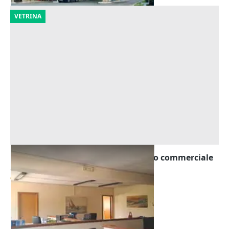
VETRINA
Asta Ufficio e box auto in complesso commerciale
Offerta minima
91.538 €
Terni
(Terni)
21/09/2026