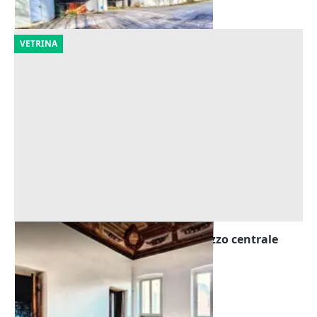
18/09/2026
VETRINA
Asta Ufficio rustico (nobile) in palazzo centrale
Offerta minima
567.801 €
Foligno
(Perugia)
28/10/2026