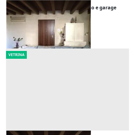
Asta Ufficio piano terra con giardino e garage
Offerta minima
81.600 €
Arzignano
(Vicenza)
17/09/2026
VETRINA