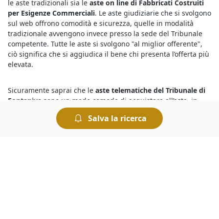
le aste tradizionali sia le
aste on line di Fabbricati Costruiti
per Esigenze Commerciali
. Le aste giudiziarie che si svolgono
sul web offrono comodità e sicurezza, quelle in modalità
tradizionale avvengono invece presso la sede del Tribunale
competente. Tutte le aste si svolgono "al miglior offerente",
ciò significa che si aggiudica il bene chi presenta l’offerta più
elevata.
Sicuramente saprai che le
aste telematiche del Tribunale di
Fontaniva
sono un modo comodo di acquistare all’asta, in
alternativa recandoti presso la Cancelleria del Tribunale avrai
Salva la ricerca
modo di conoscere le aste in corso. Se vuoi sapere dove si
svolgono le aste giudiziarie senza spostarti da casa, ti basta
dare un’occhiata agli annunci pubblicati in questa sezione,
che contengono tutti i dettagli relativi alla vendita, incluso il
luogo di svolgimento dell’asta che ti interessa.
Sono sempre più numerose le aste giudiziarie di diverse
tipologie di beni mobili ed immobili e per sapere dove si
svolgono le aste basta consultare gli annunci delle vendite
giudiziarie organizzate dai Tribunali. Tra queste, si trovano