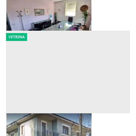
218.000 €
Lugo
(Ravenna)
29/09/2026
VETRINA
Asta Ufficio al piano terra
Offerta minima
54.350 €