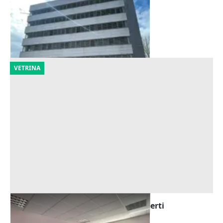
Offerta minima
2.421.424 €
Bologna
(Bologna)
23/09/2026
VETRINA
Asta Ufficio con n.2 posti auto scoperti
Offerta minima