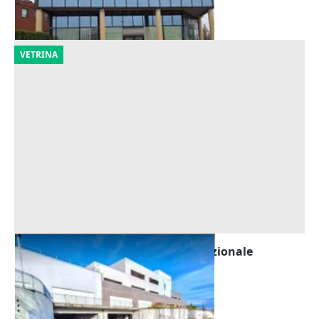
06/11/2026
VETRINA
Asta Porzioni di complesso polifunzionale
Offerta minima
310.679 €
Perugia
(Perugia)