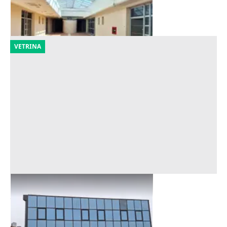
Montelupo Fiorentino
(Firenze)
25/09/2026
VETRINA
Asta Ufficio con magazzino
Offerta minima
180.525 €
San Giuliano Terme
(Pisa)