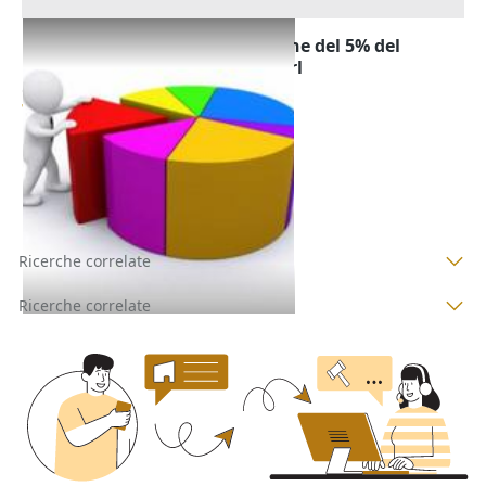
Cessione quota di partecipazione del 5% del
capitale sociale società BA.SE srl
Offerta minima
75.000 €
Bagheria
(Palermo)
05/10/2026
Ricerche correlate
Ricerche correlate