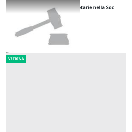
Cessione di partecipazioni societarie nella Soc
SMM Srl in Liquidazione
Offerta minima
85.031 €
Ravenna
(Ravenna)
18/11/2026
VETRINA