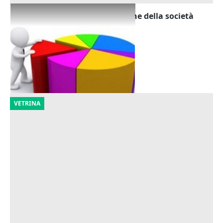
Cessione quote di partecipazione della società
Koinon srl
Offerta minima
114.791 €
Spoleto
(Perugia)
23/10/2026
VETRINA