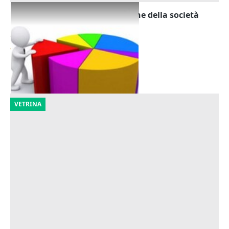
Cessione quote di partecipazione della società
Foligno Sud srl
Offerta minima
38.264 €
Spoleto
(Perugia)
23/10/2026
VETRINA