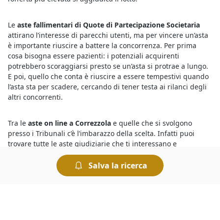
Le
aste fallimentari di Quote di Partecipazione Societaria
attirano l’interesse di parecchi utenti, ma per vincere un’asta
è importante riuscire a battere la concorrenza. Per prima
cosa bisogna essere pazienti: i potenziali acquirenti
potrebbero scoraggiarsi presto se un’asta si protrae a lungo.
E poi, quello che conta è riuscire a essere tempestivi quando
l’asta sta per scadere, cercando di tener testa ai rilanci degli
altri concorrenti.
Tra le
aste on line a Correzzola
e quelle che si svolgono
presso i Tribunali c’è l’imbarazzo della scelta. Infatti puoi
trovare tutte le aste giudiziarie che ti interessano e
visualizzarne gli annunci collegandoti al portale, dove potrai
visualizzare tutti i dettagli relativi alla vendita, gli avvisi d’asta
Salva la ricerca
e la data di inizio e di scadenza dell’incanto. Per ottenere
maggiori informazioni sull’asta che ti interessa ti basta
compilare il form presente nella pagina di ogni singola asta.