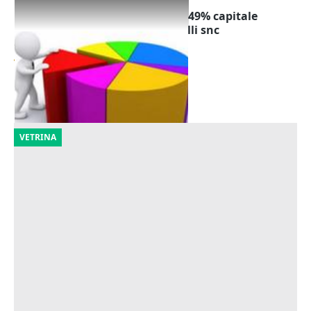
Cessione quota partecipazione 49% capitale
sociale Azienda Agraria Falcinelli snc
Offerta minima
4.135 €
Monte Castello di Vibio
(Perugia)
22/10/2026
VETRINA