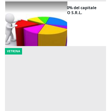
Quota di partecipazione del 50,0% del capitale
sociale della società VERDESAVIO S.R.L.
Offerta minima
1.500 €
Forlì
(Forlì Cesena)
26/11/2026
VETRINA