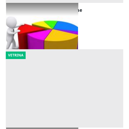
Cessione quote di partecipazione
Offerta minima
29.869 €
Monte Castello di Vibio
(Perugia)
22/10/2026
VETRINA