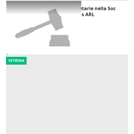
Cessione di partecipazioni societarie nella Soc
Global Service Ravenna Soc cons ARL
Offerta minima
77.859 €
Ravenna
(Ravenna)
18/11/2026
VETRINA