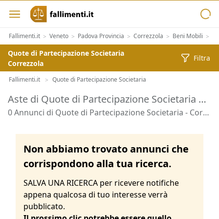
Fallimenti.it
Veneto
Padova Provincia
Correzzola
Beni Mobili
Be
>
>
>
>
>
Quote di Partecipazione Societaria
Filtra
Correzzola
Fallimenti.it
Quote di Partecipazione Societaria
>
Aste di Quote di Partecipazione Societaria Correzzola
0 Annunci di Quote di Partecipazione Societaria - Correzzola
Non abbiamo trovato annunci che
corrispondono alla tua ricerca.
SALVA UNA RICERCA per ricevere notifiche
appena qualcosa di tuo interesse verrà
pubblicato.
Il prossimo clic potrebbe essere quello