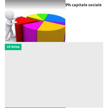
Cessione quota partecipazione 9% capitale sociale
Agricola Poggio San Quirico srl
Offerta minima
25.313 €
Monte Castello di Vibio
(Perugia)
22/10/2026
VETRINA