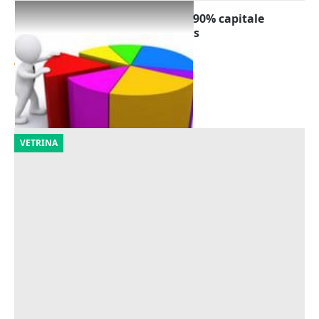
Cessione quota partecipazione 90% capitale
sociale Piandoro Costruzioni sas
Offerta minima
422 €
Monte Castello di Vibio
(Perugia)
22/10/2026
VETRINA