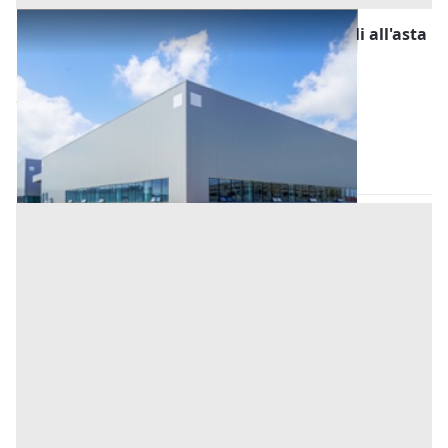
Fabbricati Costruiti per Esigenze Industriali all'asta
a Oristano
Offerta minima
352.000 €
264.000 €
Siamaggiore
(Oristano)
Codice asta:
AM050256
Asta chiusa