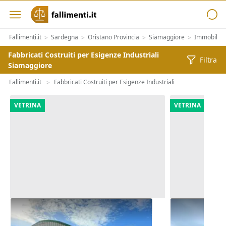
Fallimenti.it
Sardegna
Oristano Provincia
Siamaggiore
Immobiliar
>
>
>
>
Fabbricati Costruiti per Esigenze Industriali
Filtra
Siamaggiore
Fallimenti.it
Fabbricati Costruiti per Esigenze Industriali
>
VETRINA
VETRINA
Asta Complesso artigianale con
Asta Comples
cortile e pertinenze
cortile e per