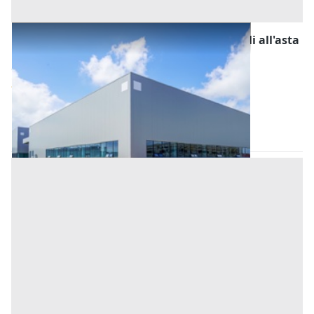
Fabbricati Costruiti per Esigenze Industriali all'asta
a Oristano
Offerta minima
311.625 €
233.718,75 €
Siamaggiore
(Oristano)
Codice asta:
BX025745
Asta chiusa