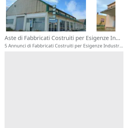
976.896 €
61.952 €
Oristano
(Oristano)
Gonnostram
30/10/2026
30/10/2026
Aste di Fabbricati Costruiti per Esigenze Industriali Siamaggiore
5 Annunci di Fabbricati Costruiti per Esigenze Industriali - Siamaggiore