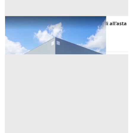
Fabbricati Costruiti per Esigenze Industriali all'asta
a Siamaggiore
Siamaggiore
(Oristano)
Asta chiusa