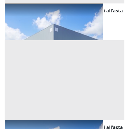
Fabbricati Costruiti per Esigenze Industriali all'asta
a Siamaggiore
Siamaggiore
(Oristano)
Asta chiusa
Fabbricati Costruiti per Esigenze Industriali all'asta