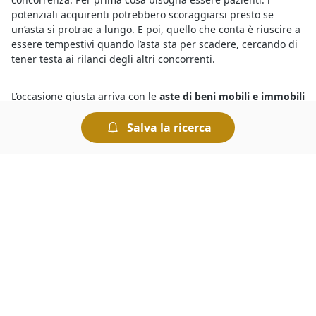
potenziali acquirenti potrebbero scoraggiarsi presto se
un’asta si protrae a lungo. E poi, quello che conta è riuscire a
essere tempestivi quando l’asta sta per scadere, cercando di
tener testa ai rilanci degli altri concorrenti.
L’occasione giusta arriva con le
aste di beni mobili e immobili
a Siamaggiore
. Basta sapere bene come si svolgono i diversi
tipi di aste giudiziarie e le regole per prendervi parte. Le
Salva la ricerca
modalità di partecipazione, infatti, sono diverse a seconda
che si tratti di un’asta con incanto o senza incanto. L’offerta
dovrà essere presentata, a seconda dei casi, in busta chiusa
oppure pubblicamente. Le modalità di svolgimento dell’asta
sono sempre indicate nel bando di vendita.
Sicuramente saprai che le
aste telematiche del Tribunale di
Siamaggiore
sono un modo comodo di acquistare all’asta, in
alternativa recandoti presso la Cancelleria del Tribunale avrai
modo di conoscere le aste in corso. Se vuoi sapere dove si
svolgono le aste giudiziarie senza spostarti da casa, ti basta
dare un’occhiata agli annunci pubblicati in questa sezione,