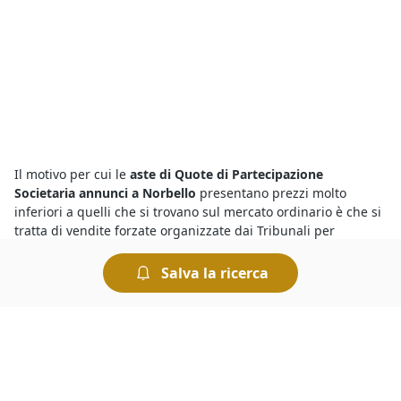
Il motivo per cui le
aste di Quote di Partecipazione
Societaria annunci a Norbello
presentano prezzi molto
inferiori a quelli che si trovano sul mercato ordinario è che si
tratta di vendite forzate organizzate dai Tribunali per
rimborsare i creditori. Tuttavia occorre sapere che le aste
sono sicure, basta che l’offerente esamini con attenzione la
Salva la ricerca
perizia e l’avviso di vendita, oltre a tutte le informazioni
riportate nei bandi per le
aste di Quote di Partecipazione
Societaria annunci a Norbello
.
Il portale
fallimenti di a Norbello
è ricco di occasioni da
cogliere al volo. I beni in vendita, infatti, comprendono lotti