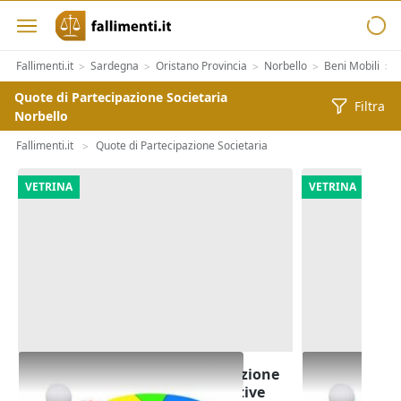
Fallimenti.it
Sardegna
Oristano Provincia
Norbello
Beni Mobili
>
>
>
>
>
Quote di Partecipazione Societaria
Filtra
Norbello
Fallimenti.it
Quote di Partecipazione Societaria
>
VETRINA
VETRINA
Cessione di quote di partecipazione
Cessione quo
totalitaria della società Iniziative