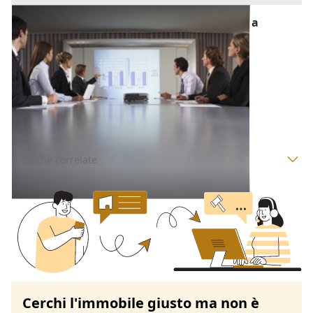
Quote di Partecipazione Societaria all'asta a
Oristano
Offerta minima
2.000 €
Norbello
(Oristano)
Codice asta:
a72a2960
Asta chiusa
Ricerche correlate
Cerchi l'immobile giusto ma non è