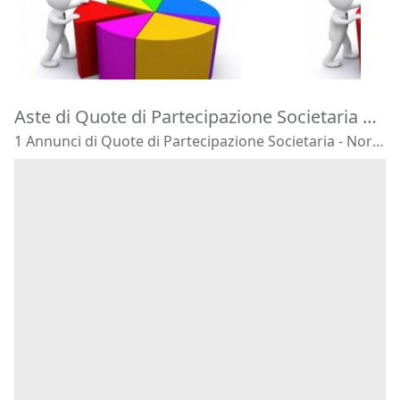
29.869 €
1.000 €
Turistiche Romane srl
Monte Castel
Roma
(Roma)
22/10/2026
11/11/2026
Aste di Quote di Partecipazione Societaria Norbello
1 Annunci di Quote di Partecipazione Societaria - Norbello