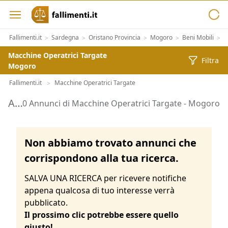
Fallimenti.it
Sardegna
Oristano Provincia
Mogoro
Beni Mobili
A
>
>
>
>
>
Macchine Operatrici Targate
Filtra
Mogoro
Fallimenti.it
Macchine Operatrici Targate
>
Aste di Macchine Operatrici Targate Mogoro
0 Annunci di Macchine Operatrici Targate - Mogoro
Non abbiamo trovato annunci che
corrispondono alla tua ricerca.
SALVA UNA RICERCA per ricevere notifiche
appena qualcosa di tuo interesse verrà
pubblicato.
Il prossimo clic potrebbe essere quello
giusto!