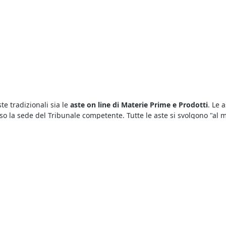
te tradizionali sia le
aste on line di Materie Prime e Prodotti
. Le 
 la sede del Tribunale competente. Tutte le aste si svolgono "al mig
Cuglieri
. Basta sapere bene come si svolgono i diversi tipi di aste g
un’asta con incanto o senza incanto. L’offerta dovrà essere presenta
 di vendita.
unali c’è l’imbarazzo della scelta. Infatti puoi trovare tutte le aste
lativi alla vendita, gli avvisi d’asta e la data di inizio e di scadenza
 singola asta.