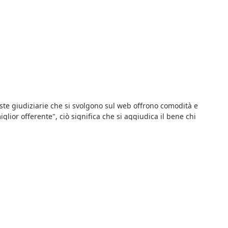
aste giudiziarie che si svolgono sul web offrono comodità e
lior offerente", ciò significa che si aggiudica il bene chi
iudiziarie e le regole per prendervi parte. Le modalità di
ta, a seconda dei casi, in busta chiusa oppure pubblicamente. Le
 giudiziarie che ti interessano e visualizzarne gli annunci
 dell’incanto. Per ottenere maggiori informazioni sull’asta che ti