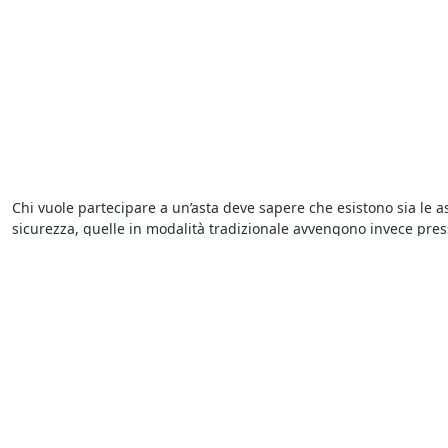
Chi vuole partecipare a un’asta deve sapere che esistono sia le as
sicurezza, quelle in modalità tradizionale avvengono invece presso
presenta l’offerta più elevata.
L’occasione giusta arriva con le
aste di beni mobili e immobili a 
partecipazione, infatti, sono diverse a seconda che si tratti di 
modalità di svolgimento dell’asta sono sempre indicate nel bando
Tra le
aste on line a Cuglieri
e quelle che si svolgono presso i Trib
collegandoti al portale, dove potrai visualizzare tutti i dettagli re
interessa ti basta compilare il form presente nella pagina di ogni