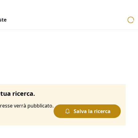
ri
Aste mobiliari
Cerca per località
Cerca in tutta Italia
ste
tua ricerca.
resse verrà pubblicato.
Salva la ricerca