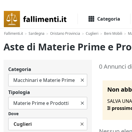
Il portale delle aste e liquidazioni giudiziali
Categoria
Fallimenti.it
Sardegna
Oristano Provincia
Cuglieri
Beni Mobili
Ma
>
>
>
>
>
Aste di Materie Prime e Pro
0 Annunci di
Categoria
Non abbi
Tipologia
SALVA UNA 
Il prossim
Dove
Cuglieri
Nessun ele