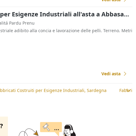
Fabbricati Costruiti per Esigenze Industriali all'asta a Abbasanta
alitá Pardu Prenu
riale adibito alla concia e lavorazione delle pelli. Terreno. Metri
Vedi asta
bbricati Costruiti per Esigenze Industriali, Sardegna
Fabbrica
o?