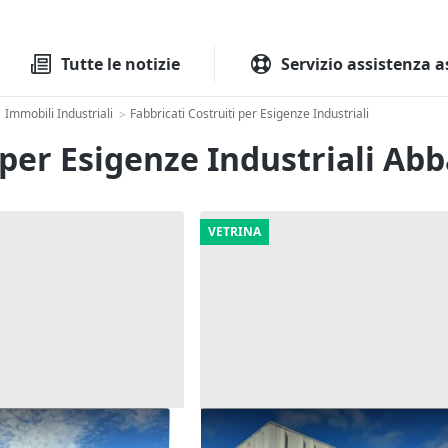
Tutte le aste
Aste immobilia
Tutte le notizie
Servizio assistenza a
Immobili Industriali
Fabbricati Costruiti per Esigenze Industriali
>
i per Esigenze Industriali Ab
VETRINA
so artigianale con
Asta Complesso artigianale c