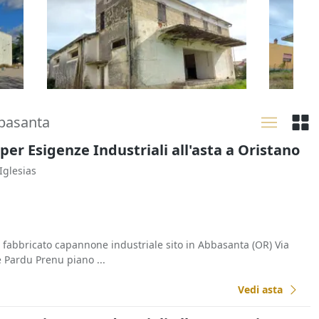
cortile e pertinenze
cortile
116.100 €
61.952
Tuili
(Medio Campidano)
Gonno
30/10/2026
30/10
bbasanta
 per Esigenze Industriali all'asta a Oristano
 Iglesias
: fabbricato capannone industriale sito in Abbasanta (OR) Via
e Pardu Prenu piano ...
Vedi asta