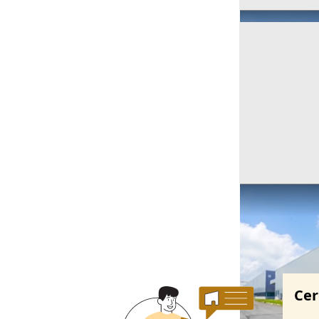
Ricerche correla
Cer