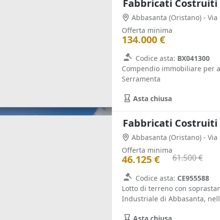
Fabbricati Costruiti
Abbasanta
(Oristano)
- Via
Offerta minima
134.000 €
Codice asta:
BX041300
Compendio immobiliare per att
Serramenta
Asta chiusa
Fabbricati Costruiti
Abbasanta
(Oristano)
- Via
Offerta minima
61.500 €
46.125 €
Codice asta:
CE955588
Lotto di terreno con soprastan
Industriale di Abbasanta, nell
Asta chiusa