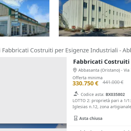
tinenze
cortile e pertinenze
1.234.483 €
istano)
Nuoro
(Nuoro)
30/10/2026
 Fabbricati Costruiti per Esigenze Industriali - A
Fabbricati Costruiti
Abbasanta
(Oristano)
- Via
Offerta minima
441.000 €
330.750 €
Codice asta:
BX035802
LOTTO 2: proprietà pari a 1/1
Iglesias n.12, zona artigianal
Asta chiusa