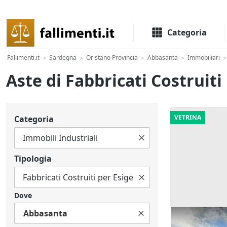
Il portale delle aste e liquidazioni giudiziali
Categoria
Fallimenti.it
Sardegna
Oristano Provincia
Abbasanta
Immobiliari
>
>
>
>
>
Aste di Fabbricati Costruit
VETRINA
Categoria
Tipologia
Dove
Abbasanta
Asta Comples