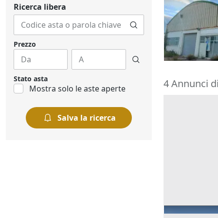
cortile e per
Ricerca libera
976.896 €
Oristano
(Or
30/10/2026
Prezzo
Stato asta
4 Annunci di
Mostra solo le aste aperte
Salva la ricerca