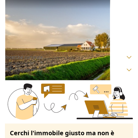
Fabbricato Rurale all'asta a Nuoro
Offerta minima
2.686 €
Ilbono
(Nuoro)
Codice asta:
DH827925
Asta chiusa
Ricerche correlate
Ricerche correlate
Cerchi l'immobile giusto ma non è