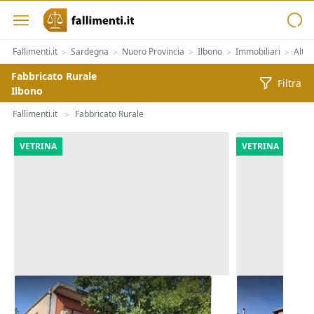
Fallimenti.it
Sardegna
Nuoro Provincia
Ilbono
Immobiliari
Altre
>
>
>
>
>
Fabbricato Rurale
Filtra
Ilbono
Fallimenti.it
Fabbricato Rurale
>
VETRINA
VETRINA
Asta Alloggio e lastrico solare in
Asta Abitazi
edificio polifunzionale
pertinenze