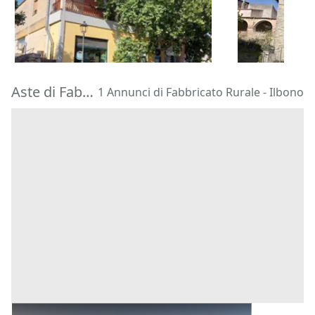
66.960 €
66.938 €
Isili
(Cagliari)
Silius
(Caglia
30/10/2026
30/10/2026
Aste di Fabbricato Rurale Ilbono
1 Annunci di Fabbricato Rurale - Ilbono