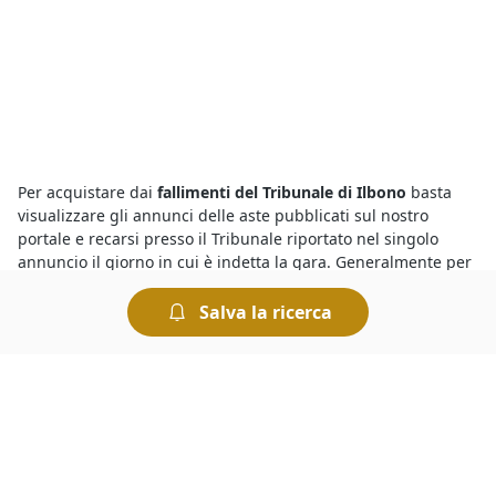
Per acquistare dai
fallimenti del Tribunale di Ilbono
basta
visualizzare gli annunci delle aste pubblicati sul nostro
portale e recarsi presso il Tribunale riportato nel singolo
annuncio il giorno in cui è indetta la gara. Generalmente per
partecipare a un’asta bisogna versare una cauzione il cui
ammontare è indicato nell’avviso di vendita. Tutte le aste si
Salva la ricerca
svolgono al miglior offerente per cui si aggiudica il bene chi
presenta l’offerta più elevata.
Presso il
Tribunale di Ilbono i fallimenti di Fabbricato Rurale
offrono una marea di opportunità. Infatti con le aste
giudiziarie è possibile risparmiare sull’acquisto e trovare
tutto quello che serve in pochi istanti. Per sapere dove vedere