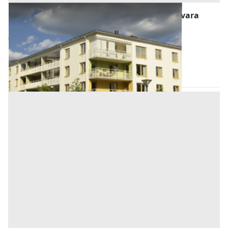
Abitazione di Tipo Economico all'asta a Novara
Offerta minima
59.700 €
44.775 €
Suno
(Novara)
Codice asta:
AI1445751
Asta chiusa