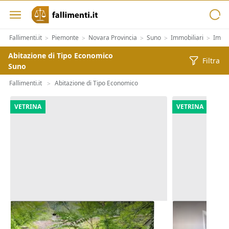
Fallimenti.it
Piemonte
Novara Provincia
Suno
Immobiliari
Immob
>
>
>
>
>
Abitazione di Tipo Economico
Filtra
Suno
Fallimenti.it
Abitazione di Tipo Economico
>
VETRINA
VETRINA
Asta Fabbricato di cinque
Asta Monoca
appartamenti
edificio pop