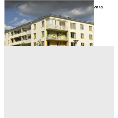
Abitazione di Tipo Economico all'asta a Novara
Offerta minima
19.000 €
14.250 €
Suno
(Novara)
Codice asta:
AI1379080
Asta chiusa