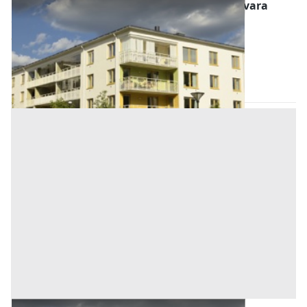
Abitazione di Tipo Economico all'asta a Novara
Offerta minima
37.000 €
27.750 €
Suno
(Novara)
Codice asta:
AI1149122
Asta chiusa