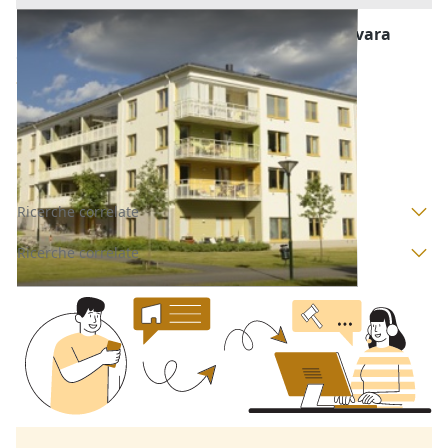
Abitazione di Tipo Economico all'asta a Novara
Offerta minima
33.800 €
25.350 €
Suno
(Novara)
Codice asta:
AI1445752
Asta chiusa
Ricerche correlate
Ricerche correlate