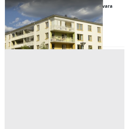
Abitazione di Tipo Economico all'asta a Novara
Offerta minima
30.000 €
22.500 €
Suno
(Novara)
Codice asta:
AI1379078
Asta chiusa