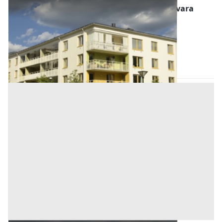
Abitazione di Tipo Economico all'asta a Novara
Offerta minima
30.000 €
22.500 €
Suno
(Novara)
Codice asta:
AI1434622
Asta chiusa