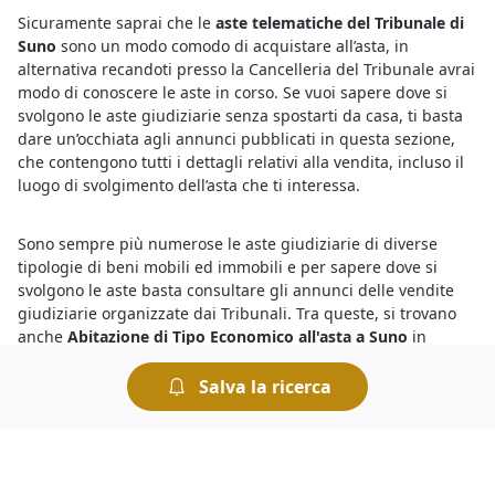
Sicuramente saprai che le
aste telematiche del Tribunale di
Suno
sono un modo comodo di acquistare all’asta, in
alternativa recandoti presso la Cancelleria del Tribunale avrai
modo di conoscere le aste in corso. Se vuoi sapere dove si
svolgono le aste giudiziarie senza spostarti da casa, ti basta
dare un’occhiata agli annunci pubblicati in questa sezione,
che contengono tutti i dettagli relativi alla vendita, incluso il
luogo di svolgimento dell’asta che ti interessa.
Sono sempre più numerose le aste giudiziarie di diverse
tipologie di beni mobili ed immobili e per sapere dove si
svolgono le aste basta consultare gli annunci delle vendite
giudiziarie organizzate dai Tribunali. Tra queste, si trovano
anche
Abitazione di Tipo Economico all'asta a Suno
in
vendita a prezzi interessanti. Partecipare a un’asta è semplice
e le modalità di partecipazione sono riportate sui bandi
Salva la ricerca
ufficiali. Insomma, chiunque può tentare la fortuna e provare
ad aggiudicarsi
Abitazione di Tipo Economico all'asta a
geolocalizzata%
e concludere un ottimo affare.