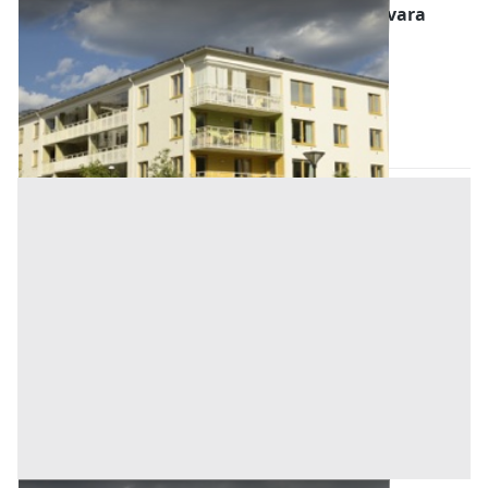
Abitazione di Tipo Economico all'asta a Novara
Offerta minima
69.000 €
51.750 €
Suno
(Novara)
Codice asta:
AI1361301
Asta chiusa