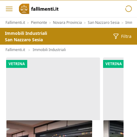
Fallimenti.it
Piemonte
Novara Provincia
San Nazzaro Sesia
Immobi
>
>
>
>
Immobili Industriali
Filtra
San Nazzaro Sesia
Fallimenti.it
Immobili Industriali
>
VETRINA
VETRINA
Asta Negozio (sub 59) in edificio
Asta Negozio 
polifunzionale
polifunziona