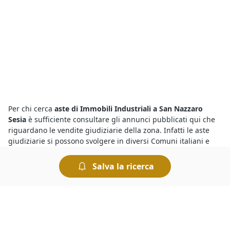
Per chi cerca
aste di Immobili Industriali a San Nazzaro
Sesia
è sufficiente consultare gli annunci pubblicati qui che
riguardano le vendite giudiziarie della zona. Infatti le aste
giudiziarie si possono svolgere in diversi Comuni italiani e
sicuramente riguardano anche la
vendita di Immobili
Industriali a San Nazzaro Sesia
. Sono sempre di più gli utenti
Salva la ricerca
interessati all’acquisto perché i prezzi sono molto
vantaggiosi, pertanto è importante fare un’offerta in maniera
tempestiva per non lasciarsi sfuggire le migliori occasioni.
Per conoscere le migliori
aste e fallimenti di Immobili