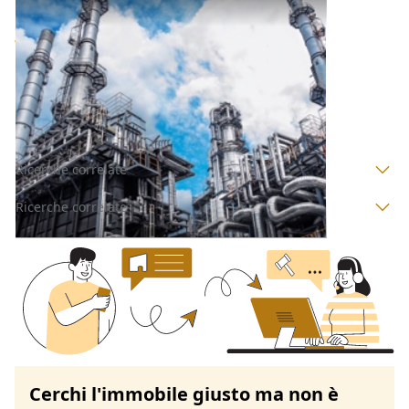
Opificio Industriale all'asta a Novara
Offerta minima
96.000 €
72.000 €
San Nazzaro Sesia
(Novara)
Codice asta:
AV3112344
Asta chiusa
Ricerche correlate
Ricerche correlate
Cerchi l'immobile giusto ma non è