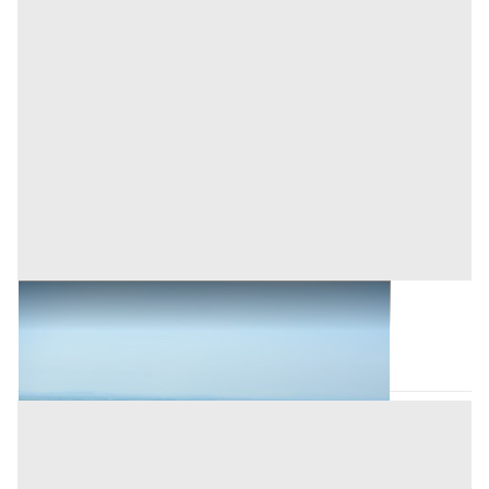
Terreni all'asta a Romagnano Sesia
Romagnano Sesia
(Novara)
Asta chiusa