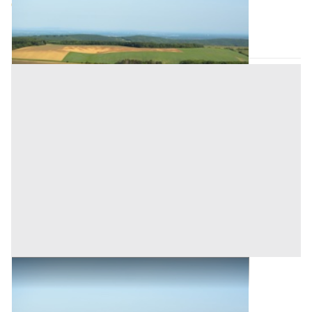
640 €
Romagnano Sesia
(Novara)
Asta chiusa
Terreni all'asta a Romagnano Sesia
Romagnano Sesia
(Novara)
Asta chiusa