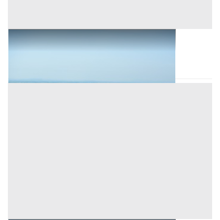
Terreni all'asta a Romagnano Sesia
Romagnano Sesia
(Novara)
Asta chiusa