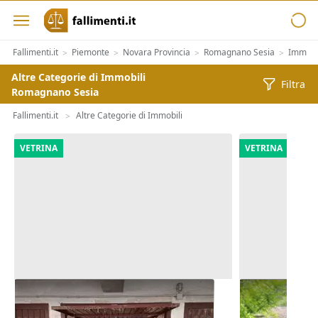
Fallimenti.it
Piemonte
Novara Provincia
Romagnano Sesia
Immobil
>
>
>
>
Altre Categorie di Immobili
Filtra
Romagnano Sesia
Fallimenti.it
Altre Categorie di Immobili
>
VETRINA
VETRINA
Asta Garage al piano interrato
Asta Fabbric
appartamen