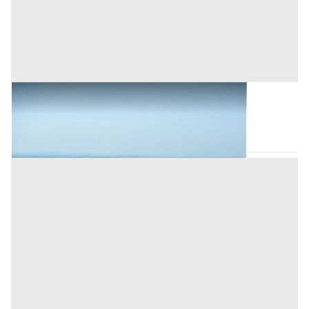
Terreni all'asta a Romagnano Sesia
Romagnano Sesia
(Novara)
Asta chiusa