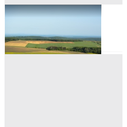
Terreni all'asta a Novara
Offerta minima
1.500 €
1.125 €
Romagnano Sesia
(Novara)
Codice asta:
AV353547
Asta chiusa