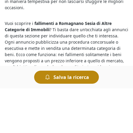
in maniera tempestiva per non lasciarsi sfuggire le migliori
occasioni.
Vuoi scoprire i
fallimenti a Romagnano Sesia di Altre
Categorie di Immobili
? Ti basta dare un’occhiata agli annunci
di questa sezione per individuare quello che ti interessa.
Ogni annuncio pubblicizza una procedura concorsuale o
esecutiva e mette in vendita una determinata categoria di
beni. Ecco come funziona: nei fallimenti solitamente i beni
vengono proposti a un prezzo inferiore a quello di mercato,
con l’obiettivo di concludere la vendita in tempi brevi e
soddisfare così i creditori procedenti.
Salva la ricerca
Per conoscere le migliori
aste e fallimenti di Altre Categorie
di Immobili a Romagnano Sesia
basta collegarsi al nostro
portale e fare una ricerca. In pochi istanti è possibile
individuare tutte le aste più interessanti, consultare le
descrizioni dettagliate sui beni in vendita e trovare quello
che fa al caso nostro. Per ogni asta vengono indicati il prezzo
base e il rilancio minimo: chi intende partecipare dovrà
prendere in considerazione questi elementi per presentare la