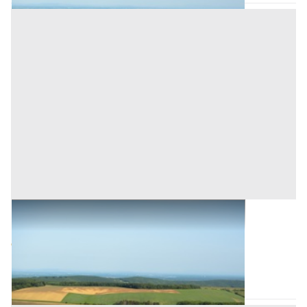
Terreni all'asta a Romagnano Sesia
Base d'asta
9.000 €
Romagnano Sesia
(Novara)
Asta chiusa