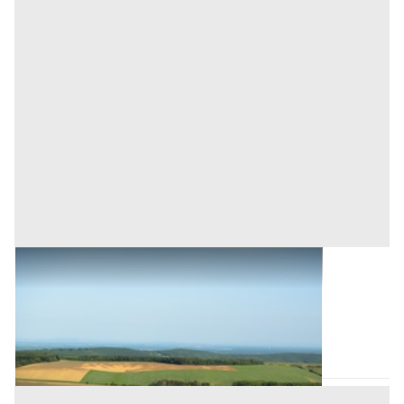
Terreni all'asta a Romagnano Sesia
Base d'asta
115.016 €
Romagnano Sesia
(Novara)
Asta chiusa