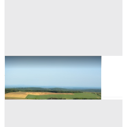
Terreni all'asta a Romagnano Sesia
Base d'asta
640 €
Romagnano Sesia
(Novara)
Asta chiusa