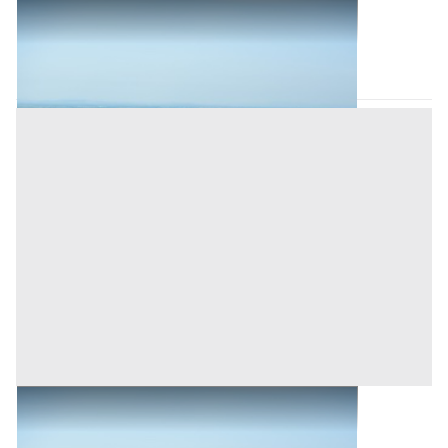
Terreni all'asta a Romagnano Sesia
Romagnano Sesia
(Novara)
Asta chiusa
Terreni all'asta a Romagnano Sesia
Base d'asta