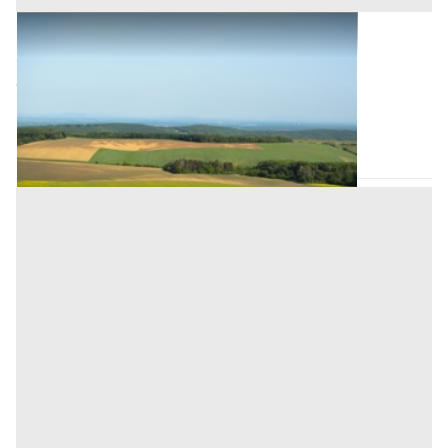
Terreni all'asta a Novara
Offerta minima
47.962,50 €
35.972 €
Romagnano Sesia
(Novara)
Codice asta:
AV353546
Asta chiusa