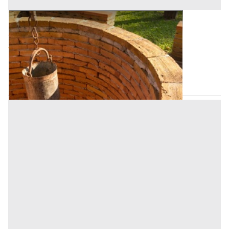
Pozzo all'asta a Novara
Offerta minima
512 €
384 €
Romagnano Sesia
(Novara)
Codice asta:
BC432340
Asta chiusa