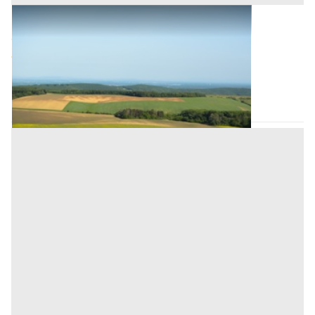
Terreni all'asta a Novara
Offerta minima
3.170 €
2.377,50 €
Romagnano Sesia
(Novara)
Codice asta:
AI1259103
Asta chiusa