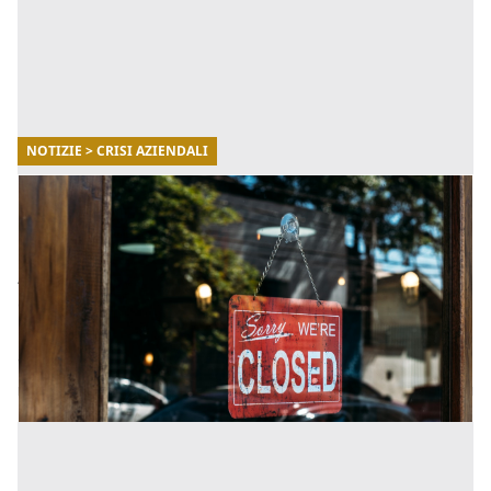
NOTIZIE > CRISI AZIENDALI
28/12/2021
Crisi d’impresa: nuova proroga e misure di
supporto anti-Covid
Andiamo così a vedere quali sono le principali misure
di supporto anti-Covid messe in campo del governo
per riuscire a fronteggiare la situazione sanitaria e per
a [...]