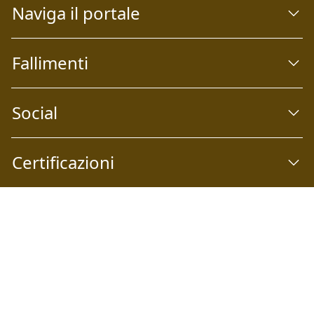
Naviga il portale
Fallimenti
Social
Certificazioni
Abilio S.p.A
Società a socio unico Email:
info@abilio.com
| Telefono:
+39 0546 046747
| Sito Web:
www.abilio.com
| Pec:
abilio@pec.illimity.com
Capitale sociale i.v. Euro 60.975,00 | Sede legale: Via Galileo
Galilei n°6, 48018 Faenza (RA) | P.IVA: 02704840392 | Codice
fiscale e Nr. Iscrizione Registro delle Imprese di Ferrara e