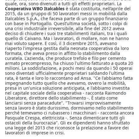
quale, ora, sono divenuti a tutti gli effetti proprietari. La
Cooperativa WBO Italcables
è stata costituita, nell’aprile del
2015, da un gruppo di 50 lavoratori messi in mobilità dalla
Italcables S.p.A., che faceva parte di un gruppo finanziario
con base in Portogallo. Quest’ultima società, sotto i colpi di
una crisi industriale irreversibile, alla fine del 2012 aveva
deciso di chiudere i suoi tre stabilimenti italiani, tra i quali
quello di Caivano. Ma i lavoratori, di mollare, non ne hanno
mai voluto sapere. E così, il 3 dicembre 2015, avevano
riaperto l'impresa gestita dalla neonata cooperativa da loro
formata, che aveva preso in affitto lo stabilimento dalla
curatela. L'azienda, che produce trefolo e filo per cemento
armato precompresso, ha chiuso l'ultimo fatturato a quota 20
milioni. La soddisfazione, a pochi mesi da quando i 50 operai
sono diventati ufficialmente proprietari saldando l'ultima
rata, è tanta e loro lo raccontano ad Ansa. "Ce l'abbiamo fatta
impegnando tutto quello che avevamo, ovvero la mobilità,
presa in un'unica soluzione anticipata, e l'abbiamo investita
nel capitale sociale della cooperativa - racconta Raimondo
Liberatore, direttore dello stabilimento -. È stato come
lanciarsi senza paracadute". "Trovarsi improvvisamente
senza lavoro è stato durissimo, dormivamo nello stabilimento
perché temevamo ci rubassero i macchinari - racconta ancora
Pasquale Crespa, elettricista -. Senza dimenticare tutti gli
ostacoli della burocrazia". Gli ex dipendenti hanno sfruttato
una legge del 2013 che riconosce la prelazione a favore dei
lavoratori di imprese in crisi.