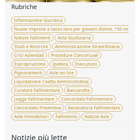
Rubriche
Informazione Giuridica
Nuove imprese a tasso zero per giovani donne, 150 milioni 
Notizie Fallimenti
Asta Giudiziaria
Studi e Ricerche
Amministrazione Straordinaria
Crisi Aziendali
Procedure Concorsuali
Espropriazione
Ipoteca
Esecuzioni
Pignoramenti
Aste on line
Liquidazione Coatta Amministrativa
Curatore Fallimentare
Bancarotta
Legge Fallimentare
Concordato Fallimentare
Concordato Preventivo
Revocatoria Fallimentare
Aste Immobiliari
Fallimento
Notizie Aste
Notizie più lette