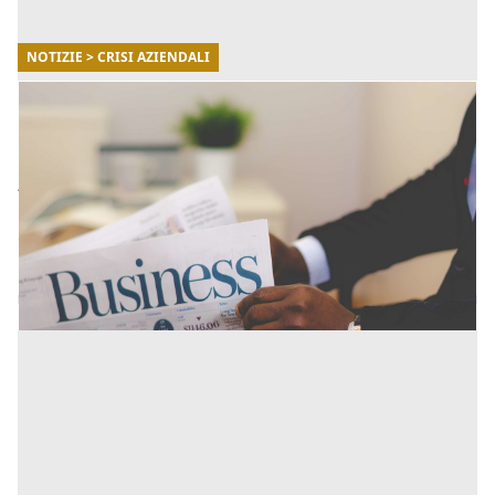
NOTIZIE > CRISI AZIENDALI
26/07/2022
L’ecosistema delle start-up e PMI innovative:
aspetti tecnico-giuridici e agevolazioni fiscali
All'interno delle Start-up del nuovo millennio si respira
un'aria di cambiamento mista a voglia di creare
qualcosa di davvero speciale: ogni impresa nascente
ha in [...]