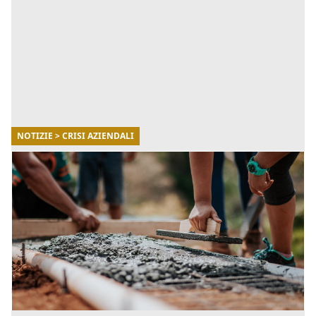
NOTIZIE > CRISI AZIENDALI
27/12/2021
Le PMI hanno sconfitto il Covid? Stato delle
imprese in Italia a fine 2021
Nonostante la impresa Italia abbia subito un forte
rallentamento a seguito della pandemia di covid-19, i
dati del 2021 evidenziano una buona tenuta
finanziaria. La [...]