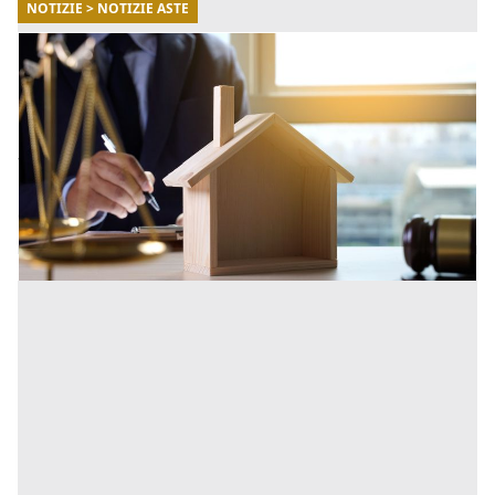
NOTIZIE > NOTIZIE ASTE
02/04/2026
Comprare una casa all’asta occupata:
conviene davvero?
Comprendere la natura dell’occupazione è
fondamentale per valutare correttamente
l’investimento e pianificare i tempi di utilizzo
dell’immobile. [...]