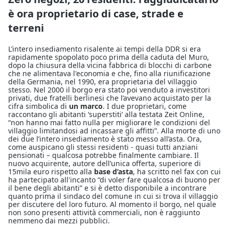
è ora proprietario di case, strade e
terreni
L’intero insediamento risalente ai tempi della DDR si era
rapidamente spopolato poco prima della caduta del Muro,
dopo la chiusura della vicina fabbrica di blocchi di carbone
che ne alimentava l'economia e che, fino alla riunificazione
della Germania, nel 1990, era proprietaria del villaggio
stesso. Nel 2000 il borgo era stato poi venduto a investitori
privati, due fratelli berlinesi che l’avevano acquistato per la
cifra simbolica di
un marco
. I due proprietari, come
raccontano gli abitanti ‘superstiti’ alla testata Zeit Online,
“non hanno mai fatto nulla per migliorare le condizioni del
villaggio limitandosi ad incassare gli affitti”. Alla morte di uno
dei due l’intero insediamento è stato messo all’asta. Ora,
come auspicano gli stessi residenti - quasi tutti anziani
pensionati – qualcosa potrebbe finalmente cambiare. Il
nuovo acquirente, autore dell’unica offerta, superiore di
15mila euro rispetto alla
base d’asta
, ha scritto nel fax con cui
ha partecipato all'incanto “di voler fare qualcosa di buono per
il bene degli abitanti” e si è detto disponibile a incontrare
quanto prima il sindaco del comune in cui si trova il villaggio
per discutere del loro futuro. Al momento il borgo, nel quale
non sono presenti attività commerciali, non è raggiunto
nemmeno dai mezzi pubblici.