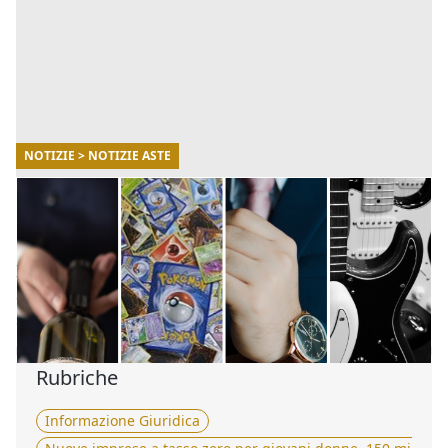
NOTIZIE > NOTIZIE ASTE
09/07/2025
Aste online gli oggetti più ricercati e le cifre
folli sborsate
In questo articolo vedremo quali sono gli oggetti più
ambiti e quali sono state le follie che passeranno alla
storia delle aste. [...]
Rubriche
Informazione Giuridica