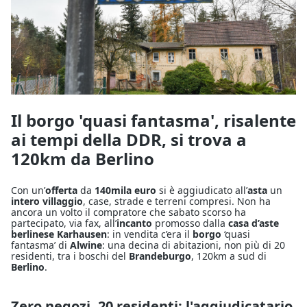
Il borgo 'quasi fantasma', risalente
ai tempi della DDR, si trova a
120km da Berlino
Con un’
offerta
da
140mila euro
si è aggiudicato all’
asta
un
intero villaggio
, case, strade e terreni compresi. Non ha
ancora un volto il compratore che sabato scorso ha
partecipato, via fax, all’
incanto
promosso dalla
casa d’aste
berlinese Karhausen
: in vendita c’era il
borgo
‘quasi
fantasma’ di
Alwine
: una decina di abitazioni, non più di 20
residenti, tra i boschi del
Brandeburgo
, 120km a sud di
Berlino
.
Zero negozi, 20 residenti: l'aggiudicatario