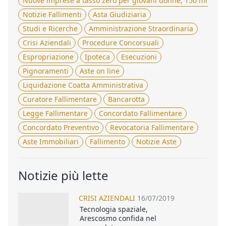
Nuove imprese a tasso zero per giovani donne, 150 milioni 
Notizie Fallimenti
Asta Giudiziaria
Studi e Ricerche
Amministrazione Straordinaria
Crisi Aziendali
Procedure Concorsuali
Espropriazione
Ipoteca
Esecuzioni
Pignoramenti
Aste on line
Liquidazione Coatta Amministrativa
Curatore Fallimentare
Bancarotta
Legge Fallimentare
Concordato Fallimentare
Concordato Preventivo
Revocatoria Fallimentare
Aste Immobiliari
Fallimento
Notizie Aste
Notizie più lette
CRISI AZIENDALI
16/07/2019
Tecnologia spaziale,
Arescosmo confida nel