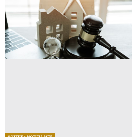
Asta senza incanto o con incanto: differenze,
vantaggi e come partecipare
Le aste giudiziarie rappresentano uno dei principali
strumenti utilizzati per la vendita di immobili e altri
beni provenienti da procedure esecutive e concorsuali.
[...]
NOTIZIE > NOTIZIE ASTE