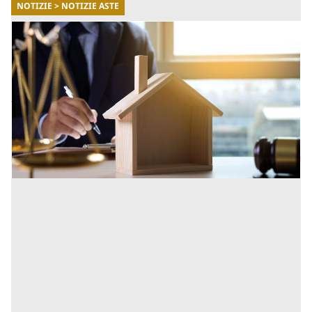
NOTIZIE > NOTIZIE ASTE
02/04/2026
Comprare una casa all’asta occupata:
conviene davvero?
Comprendere la natura dell’occupazione è
fondamentale per valutare correttamente
l’investimento e pianificare i tempi di utilizzo
dell’immobile. [...]