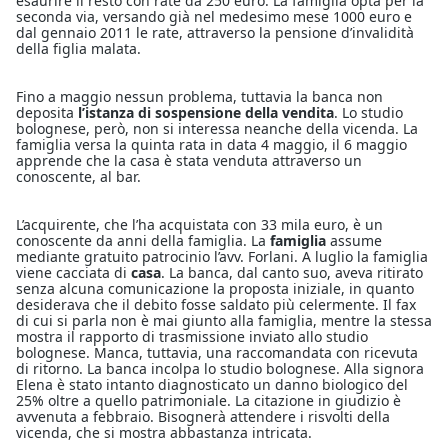
esaurire il resto con rate da 250 euro. La famiglia opta per la
seconda via, versando già nel medesimo mese 1000 euro e
dal gennaio 2011 le rate, attraverso la pensione d’invalidità
della figlia malata.
Fino a maggio nessun problema, tuttavia la banca non
deposita
l’istanza di sospensione della vendita
. Lo studio
bolognese, però, non si interessa neanche della vicenda. La
famiglia versa la quinta rata in data 4 maggio, il 6 maggio
apprende che la casa è stata venduta attraverso un
conoscente, al bar.
L’acquirente, che l’ha acquistata con 33 mila euro, è un
conoscente da anni della famiglia. La
famiglia
assume
mediante gratuito patrocinio l’avv. Forlani. A luglio la famiglia
viene cacciata di
casa
. La banca, dal canto suo, aveva ritirato
senza alcuna comunicazione la proposta iniziale, in quanto
desiderava che il debito fosse saldato più celermente. Il fax
di cui si parla non è mai giunto alla famiglia, mentre la stessa
mostra il rapporto di trasmissione inviato allo studio
bolognese. Manca, tuttavia, una raccomandata con ricevuta
di ritorno. La banca incolpa lo studio bolognese. Alla signora
Elena è stato intanto diagnosticato un danno biologico del
25% oltre a quello patrimoniale. La citazione in giudizio è
avvenuta a febbraio. Bisognerà attendere i risvolti della
vicenda, che si mostra abbastanza intricata.