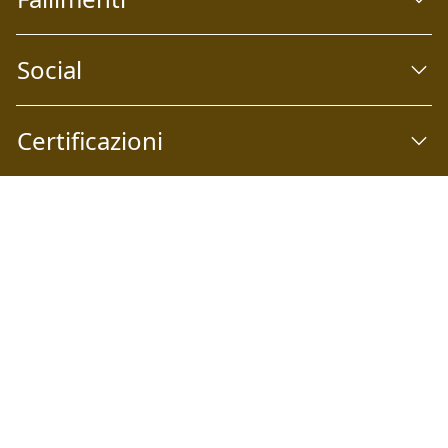
Social
Certificazioni
Abilio S.p.A
Società a socio unico Email:
info@abilio.com
| Telefono:
+39 0546 046747
| Sito Web:
www.abilio.com
| Pec:
abilio@pec.illimity.com
Capitale sociale i.v. Euro 60.975,00 | Sede legale: Via Galileo
Galilei n°6, 48018 Faenza (RA) | P.IVA: 02704840392 | Codice
fiscale e Nr. Iscrizione Registro delle Imprese di Ferrara e
Ravenna: 02704840392 | Numero REA RA: 224830 | SDI:
SUBM70N | Società iscritta alla sezione A dell'elenco siti
web autorizzati dal Ministero della Giustizia alla pubblicità
delle aste giudiziarie - p.d.g. 18/05/2022 | Società iscritta al