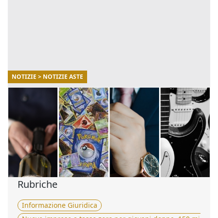
NOTIZIE > NOTIZIE ASTE
09/07/2025
Aste online gli oggetti più ricercati e le cifre
folli sborsate
In questo articolo vedremo quali sono gli oggetti più
ambiti e quali sono state le follie che passeranno alla
storia delle aste. [...]
Rubriche
Informazione Giuridica