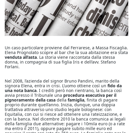
Un caso particolare proviene dal Ferrarese, a Massa Fiscaglia.
Elena Prognolato scopre al bar che la sua abitazione era stata
venduta all’asta
. La storia viene raccontata dalla stessa
donna, in compagnia di sua figlia Iris e dell’avv. Stefano
Forlani.
Nel 2008, l’azienda del signor Bruno Pandini, marito della
signora Elena, entra in crisi. L’uomo ottiene così un
fido da
una nota banca
. I crediti però non rientrano, la banca così
avvia presso il Tribunale una
procedura esecutiva per il
pignoramento della casa
della
famiglia
, finita di pagare
proprio durante quell’anno. Inizia, dunque, una doppia
trattativa attraverso uno studio legale bolognese: con
Equitalia, con cui si riesce ad ottenere una rateizzazione, e
con la banca. Nel dicembre 2010 la banca comunica ai legali
della famiglia due alternative: pagare i 10mila euro (o a rate
ma entro il 2011), oppure pagare subito mille euro ed