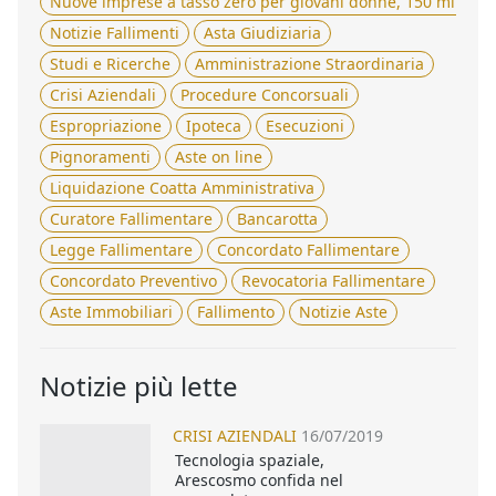
Nuove imprese a tasso zero per giovani donne, 150 milioni 
Notizie Fallimenti
Asta Giudiziaria
Studi e Ricerche
Amministrazione Straordinaria
Crisi Aziendali
Procedure Concorsuali
Espropriazione
Ipoteca
Esecuzioni
Pignoramenti
Aste on line
Liquidazione Coatta Amministrativa
Curatore Fallimentare
Bancarotta
Legge Fallimentare
Concordato Fallimentare
Concordato Preventivo
Revocatoria Fallimentare
Aste Immobiliari
Fallimento
Notizie Aste
Notizie più lette
CRISI AZIENDALI
16/07/2019
Tecnologia spaziale,
Arescosmo confida nel