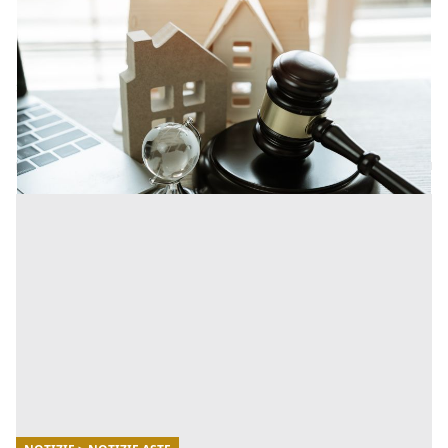
Asta senza incanto o con incanto: differenze,
vantaggi e come partecipare
Le aste giudiziarie rappresentano uno dei principali
strumenti utilizzati per la vendita di immobili e altri
beni provenienti da procedure esecutive e concorsuali.
[...]