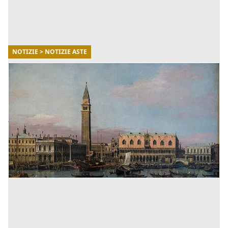
NOTIZIE > NOTIZIE ASTE
30/07/2025
Canaletto dei record - Perchè conviene
investire in opere d'arte all'asta?
Di seguito potrai scoprire tutti i dettagli di questa
vendita memorabile, con un approfondimento sulle
opportunità da cogliere per compiere investimenti
fruttuosi a [...]