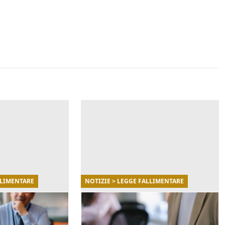
LLIMENTARE
NOTIZIE > LEGGE FALLIMENTARE
24/11/2022
te nella
Osservatorio Immobiliare:
negoziata
un inquadramento