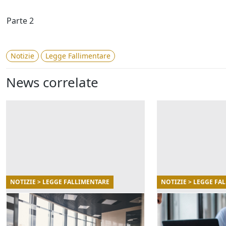
Parte 2
Notizie
Legge Fallimentare
News correlate
NOTIZIE > LEGGE FALLIMENTARE
NOTIZIE > LEGGE FA
30/03/2023
16/03/2023
Società di fatto: cosa
Novità introdot
succede in caso di crisi
composizione 