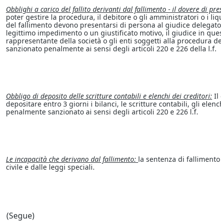
Obblighi a carico del fallito derivanti dal fallimento - il dovere di pre
poter gestire la procedura, il debitore o gli amministratori o i li
del fallimento devono presentarsi di persona al giudice delegato, 
legittimo impedimento o un giustificato motivo, il giudice in ques
rappresentante della società o gli enti soggetti alla procedura d
sanzionato penalmente ai sensi degli articoli 220 e 226 della l.f.
Obbligo di deposito delle scritture contabili e elenchi dei creditori:
Il
depositare entro 3 giorni i bilanci, le scritture contabili, gli elench
penalmente sanzionato ai sensi degli articoli 220 e 226 l.f.
Le incapacità che derivano dal fallimento:
la sentenza di fallimento
civile e dalle leggi speciali.
(Segue)