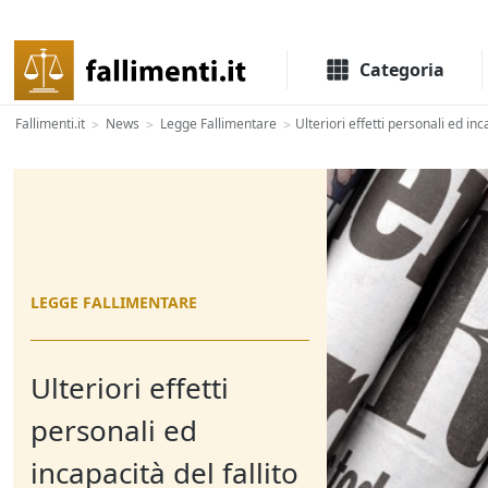
Il portale delle aste e liquidazioni giudiziali
Categoria
Fallimenti.it
News
Legge Fallimentare
Ulteriori effetti personali ed inc
>
>
>
LEGGE FALLIMENTARE
Ulteriori effetti
personali ed
incapacità del fallito