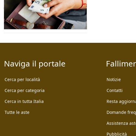
Che cos'è la transazione fiscale?
Vediamo insieme chi può accedere
alla transazione, quali sono le
tipologie e come funziona. [...]
Naviga il portale
Fallimen
Cerca per località
Notizie
Cerca per categoria
Contatti
Cerca in tutta Italia
Resta aggiorn
Tutte le aste
Domande freq
Assistenza ast
Pubblicità