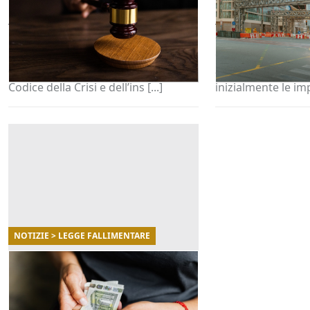
A seguito della pubblicazione in
A oggi sono miglia
Gazzetta ufficiale del D.lgs.
cui cessione credit
n.83/2022 (“Decreto Insolvency”) è
oltre cinque milia
definitivamente entrato in vigore il
accettati dalle ba
Codice della Crisi e dell’ins [...]
inizialmente le imp
NOTIZIE > LEGGE FALLIMENTARE
13/05/2022
La transazione fiscale: cos'è
e come funziona