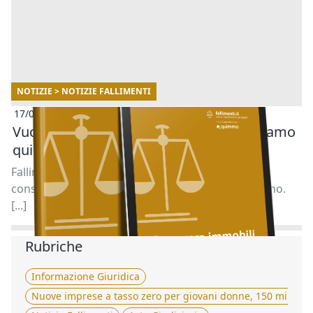
NOTIZIE > NOTIZIE FALLIMENTI
17/07/2025
Vuoi acquistare un immobile all’asta? Siamo
qui per aiutarti.
Fallimenti.it è al tuo fianco con un servizio di
consulenza gratuito in collaborazione con Quimmo.
[...]
Rubriche
Informazione Giuridica
Nuove imprese a tasso zero per giovani donne, 150 milioni 