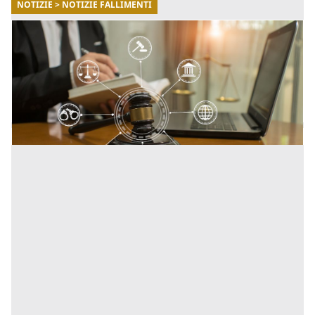
NOTIZIE > NOTIZIE FALLIMENTI
13/11/2025
Guida completa alle aste giudiziarie in Italia
(2025)
Come funzionano, dove trovarle e quali errori evitare.
[...]