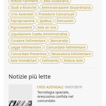
Notizie Fallimenti
Asta Giudiziaria
Studi e Ricerche
Amministrazione Straordinaria
Crisi Aziendali
Procedure Concorsuali
Espropriazione
Ipoteca
Esecuzioni
Pignoramenti
Aste on line
Liquidazione Coatta Amministrativa
Curatore Fallimentare
Bancarotta
Legge Fallimentare
Concordato Fallimentare
Concordato Preventivo
Revocatoria Fallimentare
Aste Immobiliari
Fallimento
Notizie Aste
Notizie più lette
CRISI AZIENDALI
16/07/2019
Tecnologia spaziale,
Arescosmo confida nel
concordato