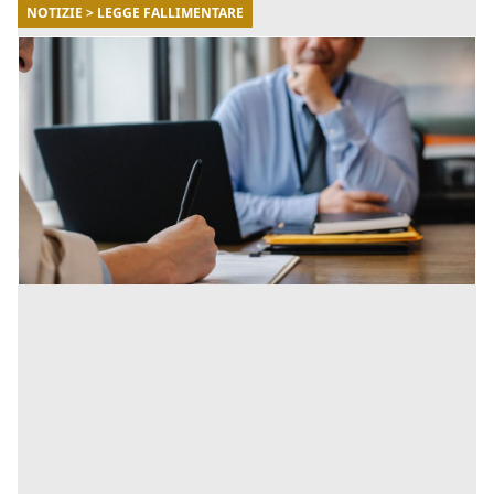
NOTIZIE > LEGGE FALLIMENTARE
16/03/2023
Novità introdotte nella composizione
negoziata
La composizione negoziata è una procedura
riformulata che consente alle imprese in difficoltà di
gestire le situazioni di squilibrio patrimoniale o
economico-finanz [...]