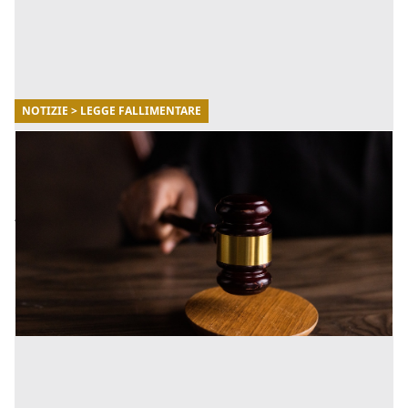
NOTIZIE > LEGGE FALLIMENTARE
27/10/2022
Codice delle crisi di impresa e la
digitalizzazione
A seguito della pubblicazione in Gazzetta ufficiale del
D.lgs. n.83/2022 (“Decreto Insolvency”) è
definitivamente entrato in vigore il Codice della Crisi e
dell’ins [...]