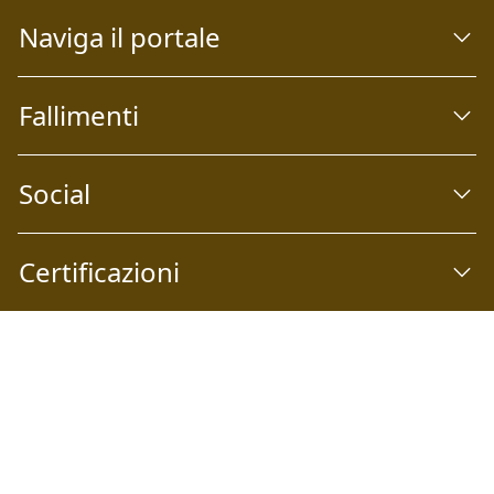
Naviga il portale
Fallimenti
Social
Certificazioni
Abilio S.p.A
Società a socio unico Email:
info@abilio.com
| Telefono:
+39 0546 046747
| Sito Web:
www.abilio.com
| Pec:
abilio@pec.illimity.com
Capitale sociale i.v. Euro 60.975,00 | Sede legale: Via Galileo
Galilei n°6, 48018 Faenza (RA) | P.IVA: 02704840392 | Codice