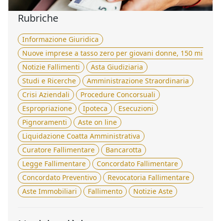
Rubriche
Informazione Giuridica
Nuove imprese a tasso zero per giovani donne, 150 milioni 
Notizie Fallimenti
Asta Giudiziaria
Studi e Ricerche
Amministrazione Straordinaria
Crisi Aziendali
Procedure Concorsuali
Espropriazione
Ipoteca
Esecuzioni
Pignoramenti
Aste on line
Liquidazione Coatta Amministrativa
Curatore Fallimentare
Bancarotta
Legge Fallimentare
Concordato Fallimentare
Concordato Preventivo
Revocatoria Fallimentare
Aste Immobiliari
Fallimento
Notizie Aste