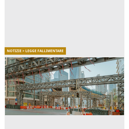
NOTIZIE > LEGGE FALLIMENTARE
18/07/2022
Cessione crediti bloccati, PMI a rischio
fallimento
A oggi sono migliaia le aziende la cui cessione crediti è
bloccata, per oltre cinque miliardi di euro non accettati
dalle banche. Se inizialmente le imprese hanno i [...]