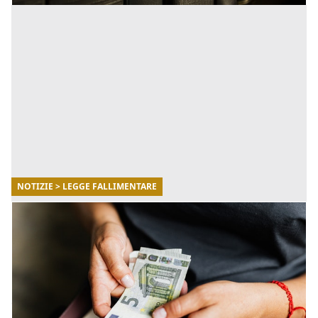
NOTIZIE > LEGGE FALLIMENTARE
13/05/2022
La transazione fiscale: cos'è e come
funziona
Che cos'è la transazione fiscale? Vediamo insieme chi
può accedere alla transazione, quali sono le tipologie e
come funziona. [...]