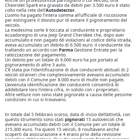
Anche un professionista parmigiano il cui veicolo, una
Chevrolet Spark era gravato da debiti per 3.500 euro è stato
colto nella rete dell’
Autodetector
.
L’uomo ha pagato l’intera somma all’ufficiale di riscossione
per estinguere il dovuto pur di evitare il pignoramento del
veicolo.
La medesima sorte è toccata al conducente e proprietario
ecuadoregno di una Jeep Grand Cherokee che, dopo aver
accumulato e non pagato 66 violazioni al codice della strada,
aveva accumulato un debito di 6.500 euro: il conducente sta
trattando un accordo con
Parma
Gestione Entrate per la
rateizzazione del pagamento.
Un debito per un totale di 9.000 euro ha poi portato al
pignoramento di altre 3 auto.
C’è stata poi l’identificazione di due conducenti abituali di 2
veicoli stranieri che complessivamente avevano accumulato
debiti con il Comune per 8.000 euro di multe non pagate.
L’avvenuta identificazione dei conducenti consentirà di
addebitare loro l’intera cifra, in solido con i proprietari.
Altre vetture non sono state pignorate a causa delle pessime
condizioni in cui si trovavano.
In totale dal 5 febbraio scorso, data di inizio dell’attività, con
questo strumento sono stati
pignorati
15 autoveicoli che
avevano accumulato debiti con il Comune per un totale di
215.300 euro. Tra questi 15 veicoli, 8 risultavano anche
scoperti da assicurazione e 4 erano privi della revisione