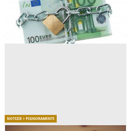
i dati contenuti nell'atto di precetto predisposto
dall'ente di riscossione gode di fede privilegiata o deve
essere considerato quale atto processuale di parte?
[...]
NOTIZIE > PIGNORAMENTI
19/11/2017