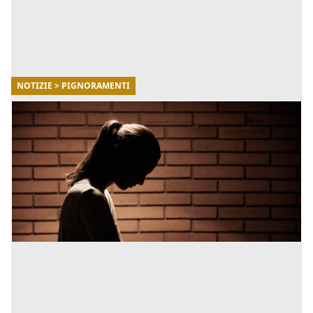
NOTIZIE > PIGNORAMENTI
23/03/2023
Come evitare il pignoramento della propria
casa
Chiunque sia proprietario di un immobile potrebbe
porsi questa domanda. Ecco alcune informazioni utili
per rendere la tua proprietà impignorabile. [...]