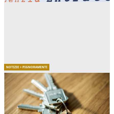
NOTIZIE > PIGNORAMENTI
24/08/2020
Covid, esecuzioni immobiliari crollate in un
anno del 40%
Nel primo semestre del 2020 le esecuzioni immobiliari
sono calate in media del 40%. Sul dato, diffuso dal
Tavolo di studio sulle esecuzioni italiane, pesa in larga