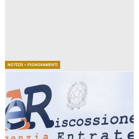
NOTIZIE > PIGNORAMENTI
16/09/2020
Pignoramenti, dal 15 ottobre stop al 'blocco
Covid': ecco i beni a rischio
Dalla metà di ottobre termina il divieto di notificare
cartelle di pagamento e di promuovere nuove azioni
esecutive e cautelari come i pignoramenti. La 'tregua
fisc [...]