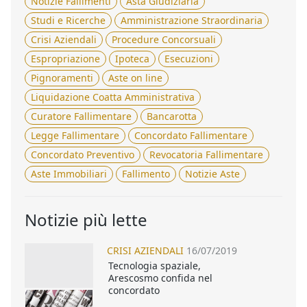
Notizie Fallimenti
Asta Giudiziaria
Studi e Ricerche
Amministrazione Straordinaria
Crisi Aziendali
Procedure Concorsuali
Espropriazione
Ipoteca
Esecuzioni
Pignoramenti
Aste on line
Liquidazione Coatta Amministrativa
Curatore Fallimentare
Bancarotta
Legge Fallimentare
Concordato Fallimentare
Concordato Preventivo
Revocatoria Fallimentare
Aste Immobiliari
Fallimento
Notizie Aste
Notizie più lette
CRISI AZIENDALI
16/07/2019
Tecnologia spaziale,
Arescosmo confida nel
concordato