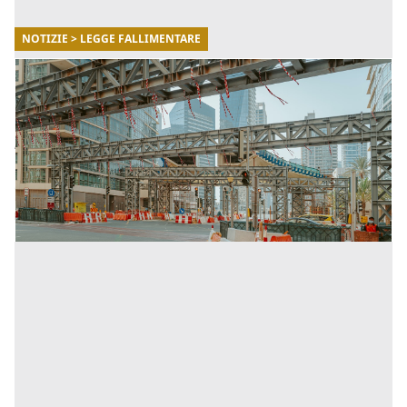
NOTIZIE > LEGGE FALLIMENTARE
18/07/2022
Cessione crediti bloccati, PMI a rischio
fallimento
A oggi sono migliaia le aziende la cui cessione crediti è
bloccata, per oltre cinque miliardi di euro non accettati
dalle banche. Se inizialmente le imprese hanno i [...]