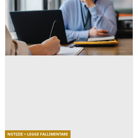
negoziata
La composizione negoziata è una procedura
riformulata che consente alle imprese in difficoltà di
gestire le situazioni di squilibrio patrimoniale o
economico-finanz [...]
NOTIZIE > LEGGE FALLIMENTARE