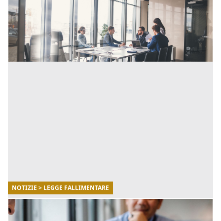
In caso di crisi d'impresa, la forma societaria scelta dal
soggetto imprenditoriale può avere un impatto
significativo sulla risoluzione del problema. [...]
NOTIZIE > LEGGE FALLIMENTARE
16/03/2023
Novità introdotte nella composizione