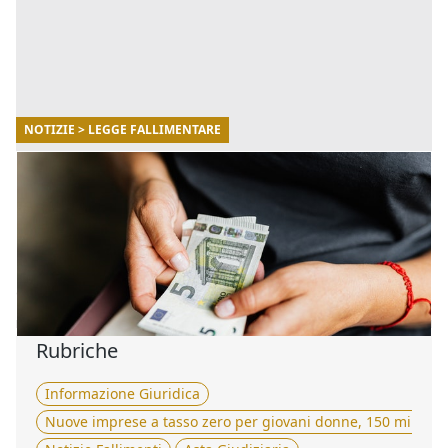
NOTIZIE > LEGGE FALLIMENTARE
13/05/2022
La transazione fiscale: cos'è e come
funziona
Che cos'è la transazione fiscale? Vediamo insieme chi
può accedere alla transazione, quali sono le tipologie e
come funziona. [...]
Rubriche
Informazione Giuridica
Nuove imprese a tasso zero per giovani donne, 150 milioni 