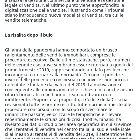
analizza la gestione commerciale di vendita e la gestione
legale di vendita. Nell’ultimo punto viene approfondito la
digitalizzazione delle vendite, illustrando come i Tribunali
stiano introducendo nuove modalità di vendita, tra cui le
vendite telematiche.
La risalita dopo il buio
Gli anni della pandemia hanno comportato un brusco
rallentamento delle vendite immobiliari, comprese le
procedure esecutive. Dalle ultime statistiche, però, i numeri
delle vendite esecutive sembrano essere ritornati a quelli del
primo trimestre 2019, rappresentando un dato positivo che
incoraggia a ritornare alla normalità. Ciò non si può dire
invece delle procedure concorsuali che invece sono ancora
rallentate e lontane dai valori del 2019. La motivazione è
conseguente alle diminuzioni delle richieste ma anche ai vari
ritardi burocratici che hanno creato un divario non
indifferente. Proprio a tal proposito, il Codice della Crisi ha
revisionato tutte le norme riscritto tutte norme in merito alle
procedure concorsuali con lo scopo di svecchiare le
dinamiche passate, velocizzare le tempistiche e rilevare
repentinamente le situazioni di crisi. Inoltre, l’analisi ha
rivelato dei dati di studio per area geografica in cui si evince
che i tentativi di vendita nel centro Italia, al sud e nelle isole
si allineano ai tentativi di vendita del 2019, il settentrione ha