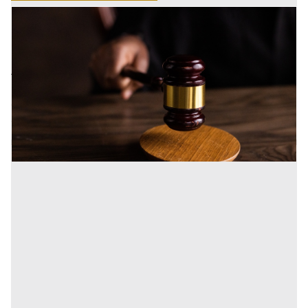
27/10/2022
Codice delle crisi di impresa e la
digitalizzazione
A seguito della pubblicazione in Gazzetta ufficiale del
D.lgs. n.83/2022 (“Decreto Insolvency”) è
definitivamente entrato in vigore il Codice della Crisi e
dell’ins [...]