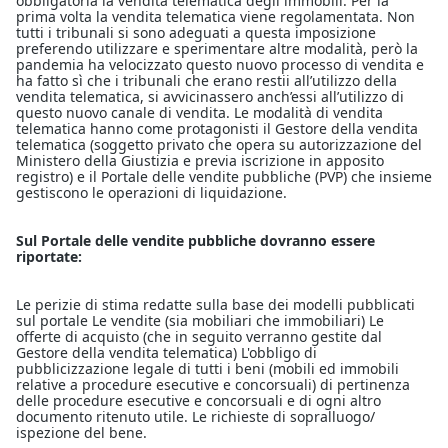
obbligatoria la vendita telematica degli immobili. Per la
prima volta la vendita telematica viene regolamentata. Non
tutti i tribunali si sono adeguati a questa imposizione
preferendo utilizzare e sperimentare altre modalità, però la
pandemia ha velocizzato questo nuovo processo di vendita e
ha fatto sì che i tribunali che erano restii all’utilizzo della
vendita telematica, si avvicinassero anch’essi all’utilizzo di
questo nuovo canale di vendita. Le modalità di vendita
telematica hanno come protagonisti il Gestore della vendita
telematica (soggetto privato che opera su autorizzazione del
Ministero della Giustizia e previa iscrizione in apposito
registro) e il Portale delle vendite pubbliche (PVP) che insieme
gestiscono le operazioni di liquidazione.
Sul Portale delle vendite pubbliche dovranno essere
riportate:
Le perizie di stima redatte sulla base dei modelli pubblicati
sul portale Le vendite (sia mobiliari che immobiliari) Le
offerte di acquisto (che in seguito verranno gestite dal
Gestore della vendita telematica) L'obbligo di
pubblicizzazione legale di tutti i beni (mobili ed immobili
relative a procedure esecutive e concorsuali) di pertinenza
delle procedure esecutive e concorsuali e di ogni altro
documento ritenuto utile. Le richieste di sopralluogo/
ispezione del bene.