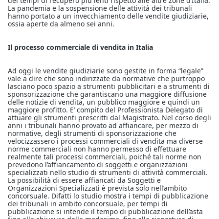
dei tempi di recupero più lenti rispetto alle altre zone d’Italia.
La pandemia e la sospensione delle attività dei tribunali
hanno portato a un invecchiamento delle vendite giudiziarie,
ossia aperte da almeno sei anni.
Il processo commerciale di vendita in Italia
Ad oggi le vendite giudiziarie sono gestite in forma “legale”
vale a dire che sono indirizzate da normative che purtroppo
lasciano poco spazio a strumenti pubblicitari e a strumenti di
sponsorizzazione che garantiscano una maggiore diffusione
delle notizie di vendita, un pubblico maggiore e quindi un
maggiore profitto. E’ compito del Professionista Delegato di
attuare gli strumenti prescritti dal Magistrato. Nel corso degli
anni i tribunali hanno provato ad affiancare, per mezzo di
normative, degli strumenti di sponsorizzazione che
velocizzassero i processi commerciali di vendita ma diverse
norme commerciali non hanno permesso di effettuare
realmente tali processi commerciali, poiché tali norme non
prevedono l’affiancamento di soggetti e organizzazioni
specializzati nello studio di strumenti di attività commerciali.
La possibilità di essere affiancati da Soggetti e
Organizzazioni Specializzati è prevista solo nell’ambito
concorsuale. Difatti lo studio mostra i tempi di pubblicazione
dei tribunali in ambito concorsuale, per tempi di
pubblicazione si intende il tempo di pubblicazione dell’asta