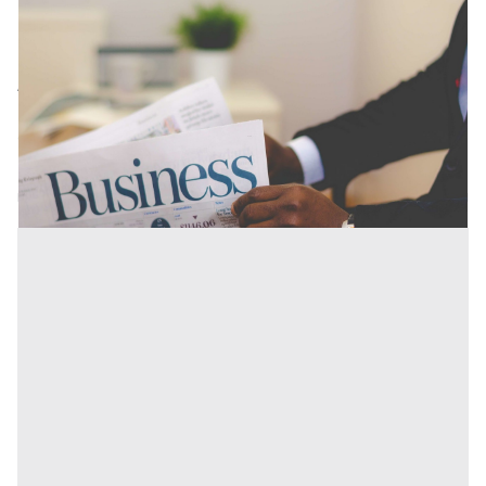
L’ecosistema delle start-up e PMI innovative:
aspetti tecnico-giuridici e agevolazioni fiscali
All'interno delle Start-up del nuovo millennio si respira
un'aria di cambiamento mista a voglia di creare
qualcosa di davvero speciale: ogni impresa nascente
ha in [...]