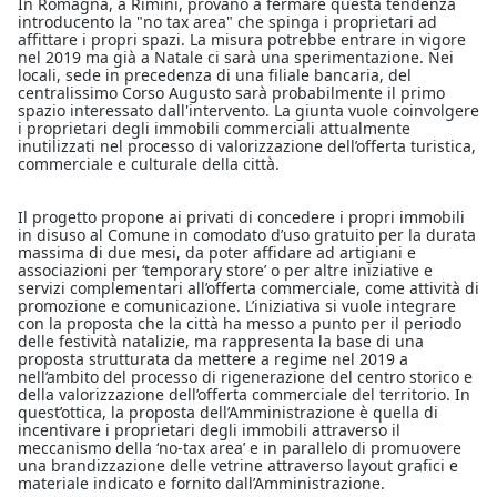
In Romagna, a Rimini, provano a fermare questa tendenza
introducento la "no tax area" che spinga i proprietari ad
affittare i propri spazi. La misura potrebbe entrare in vigore
nel 2019 ma già a Natale ci sarà una sperimentazione. Nei
locali, sede in precedenza di una filiale bancaria, del
centralissimo Corso Augusto sarà probabilmente il primo
spazio interessato dall'intervento. La giunta vuole coinvolgere
i proprietari degli immobili commerciali attualmente
inutilizzati nel processo di valorizzazione dell’offerta turistica,
commerciale e culturale della città.
Il progetto propone ai privati di concedere i propri immobili
in disuso al Comune in comodato d’uso gratuito per la durata
massima di due mesi, da poter affidare ad artigiani e
associazioni per ‘temporary store’ o per altre iniziative e
servizi complementari all’offerta commerciale, come attività di
promozione e comunicazione. L’iniziativa si vuole integrare
con la proposta che la città ha messo a punto per il periodo
delle festività natalizie, ma rappresenta la base di una
proposta strutturata da mettere a regime nel 2019 a
nell’ambito del processo di rigenerazione del centro storico e
della valorizzazione dell’offerta commerciale del territorio. In
quest’ottica, la proposta dell’Amministrazione è quella di
incentivare i proprietari degli immobili attraverso il
meccanismo della ‘no-tax area’ e in parallelo di promuovere
una brandizzazione delle vetrine attraverso layout grafici e
materiale indicato e fornito dall’Amministrazione.