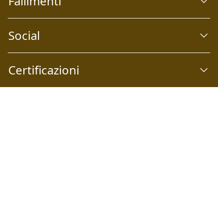
Fallimenti
Social
Certificazioni
Abilio S.p.A
Società a socio unico Email:
info@abilio.com
| Telefono:
+39 0546 046747
| Sito Web:
www.abilio.com
| Pec:
abilio@pec.illimity.com
Capitale sociale i.v. Euro 60.975,00 | Sede legale: Via Galileo
Galilei n°6, 48018 Faenza (RA) | P.IVA: 02704840392 | Codice
fiscale e Nr. Iscrizione Registro delle Imprese di Ferrara e
Ravenna: 02704840392 | Numero REA RA: 224830 | SDI:
SUBM70N | Società iscritta alla sezione A dell'elenco siti
web autorizzati dal Ministero della Giustizia alla pubblicità
delle aste giudiziarie - p.d.g. 18/05/2022 | Società iscritta al