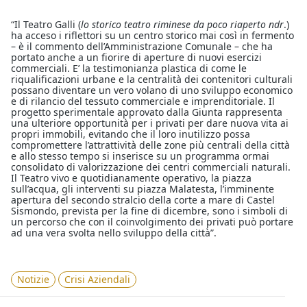
“Il Teatro Galli (
lo storico teatro riminese da poco riaperto ndr
.)
ha acceso i riflettori su un centro storico mai così in fermento
– è il commento dell’Amministrazione Comunale – che ha
portato anche a un fiorire di aperture di nuovi esercizi
commerciali. E’ la testimonianza plastica di come le
riqualificazioni urbane e la centralità dei contenitori culturali
possano diventare un vero volano di uno sviluppo economico
e di rilancio del tessuto commerciale e imprenditoriale. Il
progetto sperimentale approvato dalla Giunta rappresenta
una ulteriore opportunità per i privati per dare nuova vita ai
propri immobili, evitando che il loro inutilizzo possa
compromettere l’attrattività delle zone più centrali della città
e allo stesso tempo si inserisce su un programma ormai
consolidato di valorizzazione dei centri commerciali naturali.
Il Teatro vivo e quotidianamente operativo, la piazza
sull’acqua, gli interventi su piazza Malatesta, l’imminente
apertura del secondo stralcio della corte a mare di Castel
Sismondo, prevista per la fine di dicembre, sono i simboli di
un percorso che con il coinvolgimento dei privati può portare
ad una vera svolta nello sviluppo della città”.
Notizie
Crisi Aziendali