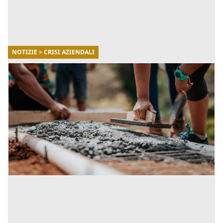
NOTIZIE > CRISI AZIENDALI
27/12/2021
Le PMI hanno sconfitto il Covid? Stato delle
imprese in Italia a fine 2021
Nonostante la impresa Italia abbia subito un forte
rallentamento a seguito della pandemia di covid-19, i
dati del 2021 evidenziano una buona tenuta
finanziaria. La [...]