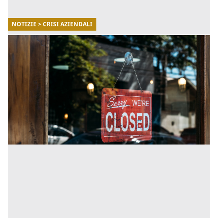
NOTIZIE > CRISI AZIENDALI
28/12/2021
Crisi d’impresa: nuova proroga e misure di
supporto anti-Covid
Andiamo così a vedere quali sono le principali misure
di supporto anti-Covid messe in campo del governo
per riuscire a fronteggiare la situazione sanitaria e per
a [...]