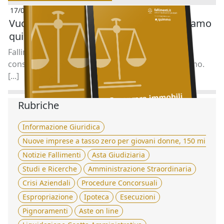
17/07/2025
Vuoi acquistare un immobile all’asta? Siamo
qui per aiutarti.
Fallimenti.it è al tuo fianco con un servizio di
consulenza gratuito in collaborazione con Quimmo.
[...]
Rubriche
Informazione Giuridica
Nuove imprese a tasso zero per giovani donne, 150 milioni 
Notizie Fallimenti
Asta Giudiziaria
Studi e Ricerche
Amministrazione Straordinaria
Crisi Aziendali
Procedure Concorsuali
Espropriazione
Ipoteca
Esecuzioni
Pignoramenti
Aste on line