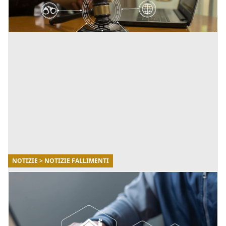
[...]
NOTIZIE > NOTIZIE FALLIMENTI
30/10/2025
Fallimenti.it: il punto di riferimento per
monitorare le aste giudiziarie in Italia
Fallimenti.it, il portale leader in Italia per la