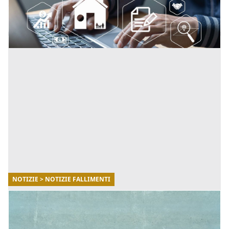
consultazione di aste giudiziarie, fallimenti e
liquidazioni. [...]
NOTIZIE > NOTIZIE FALLIMENTI
27/08/2025
Chi deve pagare l’IMU sul posto auto
scoperto?