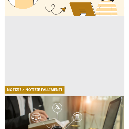
NOTIZIE > NOTIZIE FALLIMENTI
13/11/2025
Guida completa alle aste giudiziarie in Italia
(2025)
Come funzionano, dove trovarle e quali errori evitare.