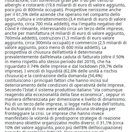
ristorazione, con sofferenze gravi per il 60 per cento di
alberghi e ristoranti (19,6 miliardi di euro di valore aggiunto,
poco più di 800mila occupati). Prospettive nerissime anche
per il 61,5% delle aziende che operano nel comparto dello
sport, cultura e intrattenimento (3,4 miliardi di euro di valore
aggiunto, circa 700 mila addetti), ma l'impatto negativo del
Covid è rilevante, interessando circa un terzo delle imprese,
anche per manifattura (4 miliardi di euro di valore aggiunto,
760mila addetti), costruzioni (1,3 miliardi di euro valore
aggiunto, circa 300mila occupati) e commercio (2,5 miliardi di
valore aggiunto, poco meno di 600 mila addetti). La
prospettiva di chiusura dell’attività è determinata
prevalentemente dall’elevata caduta di fatturato (oltre il 50%
in meno rispetto allo stesso periodo del 2019), che ha
riguardato il 74% delle imprese e dal lockdown (59,7% delle
imprese). I vincoli di liquidità (62,6% delle unità a rischio
chiusura) e la contrazione della domanda (54,4%)
costituiscono i principali fattori che hanno inciso sul
deterioramento delle condizioni di operatività delle imprese.
Secondo l'Istat il sistema produttivo italiano "sta comunque
reagendo alla eccezionalità della fase economica", seppur in
maniera differenziata per dimensione e livello di dinamismo.
Più di un terzo delle imprese, si legge nella nota dell'istituto,
ha dichiarato di non avere adottato alcuna strategia per
fronteggiare la crisi. Le imprese che hanno invece
manifestato la volontà di predisporre strategie di reazione
mostrano obiettivi organizzativi molto diversi: il 31,1% (circa
10% del valore aggiunto, poco più dell’8% dell’occupazione)