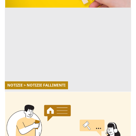
NOTIZIE > NOTIZIE FALLIMENTI
11/12/2025
Aste giudiziarie: come orientarsi in sicurezza
con la consulenza di Fallimenti.it
Per affrontare questo percorso senza stress nasce il
servizio di consulenza di Fallimenti.it per la ricerca di
qualsiasi immobile in asta. [...]