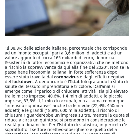
"Il 38,8% delle aziende italiane, percentuale che corrisponde
ad un 'monte occupati' pari a 3,6 milioni di addetti e ad un
valore aggiunto di circa 165 miliardi di euro, denuncia
l’esistenza di fattori economici e organizzativi che ne mettono
a rischio la sopravvivenza da qui alla fine del 2020". Non se la
passa bene l'economia italiana, in forte sofferenza dopo
essere stata travolta dal
coronavirus
e dagli effetti negativi
del
lockdown
. A denunciarlo è l'
Istat
fotografando lo stato di
salute del tessuto imprenditoriale tricolore. Dall'analisi
emerge come il "pericolo di chiudere l’attività" sia più elevato
tra le micro imprese, 40,6%, 1,4 mln di addetti, e le piccole
imprese, 33,5%, 1,1 mln di occupati, ma assuma comunque
"intensità significative" anche tra le medie (22,4%, 450mila
addetti) e le grandi (18,8%, 600 mila addetti). Il rischio di
chiusura riguarderebbe un'impresa su tre, mentre la quota si
riduce a circa un quinto se si prendono in considerazione le
realtà più dinamiche. Per l’Istituto di statistica, in pericolo c'è
soprattutto il settore ricettivo-alberghiero e quello della