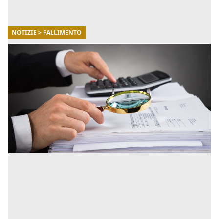
NOTIZIE > FALLIMENTO
29/11/2021
Riforma della crisi d’impresa: la mappa di
tutte le novità
Il Decreto legge numero 118 del 24 agosto 2021 sulla
riforma crisi d'impresa ha avuto la sua conversione in
legge. In molti casi ci sono state dei commi modificati
[...]