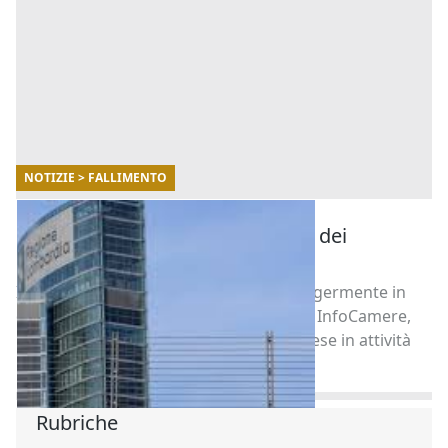
NOTIZIE > FALLIMENTO
18/05/2021
Emergenza Covid: ecco i numeri dei
fallimenti in Lombardia
I fallimenti Lombardia sono risultati leggermente in
diminuzione rispetto al passato. Infatti, InfoCamere,
l'ente che gestisce il registro delle imprese in attività
[...]
Rubriche