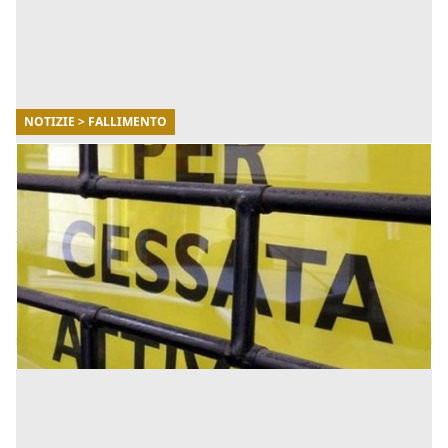
NOTIZIE > FALLIMENTO
22/06/2021
In quali settori d'impresa c'è più probabilità
di fallire
Il fallimento di impresa in determinati settori è un
rischio che si è concretizzato all'avvento della
pandemia Covid-19, o che comunque è stato sempre
più vicino a [...]