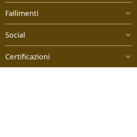
Fallimenti
Social
Certificazioni
Abilio S.p.A
Società a socio unico Email:
info@abilio.com
| Telefono:
+39 0546 046747
| Sito Web:
www.abilio.com
| Pec:
abilio@pec.illimity.com
Capitale sociale i.v. Euro 60.975,00 | Sede legale: Via Galileo
Galilei n°6, 48018 Faenza (RA) | P.IVA: 02704840392 | Codice
fiscale e Nr. Iscrizione Registro delle Imprese di Ferrara e
Ravenna: 02704840392 | Numero REA RA: 224830 | SDI:
SUBM70N | Società iscritta alla sezione A dell'elenco siti