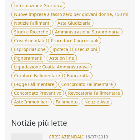
Informazione Giuridica
Nuove imprese a tasso zero per giovani donne, 150 milioni 
Notizie Fallimenti
Asta Giudiziaria
Studi e Ricerche
Amministrazione Straordinaria
Crisi Aziendali
Procedure Concorsuali
Espropriazione
Ipoteca
Esecuzioni
Pignoramenti
Aste on line
Liquidazione Coatta Amministrativa
Curatore Fallimentare
Bancarotta
Legge Fallimentare
Concordato Fallimentare
Concordato Preventivo
Revocatoria Fallimentare
Aste Immobiliari
Fallimento
Notizie Aste
Notizie più lette
CRISI AZIENDALI
16/07/2019