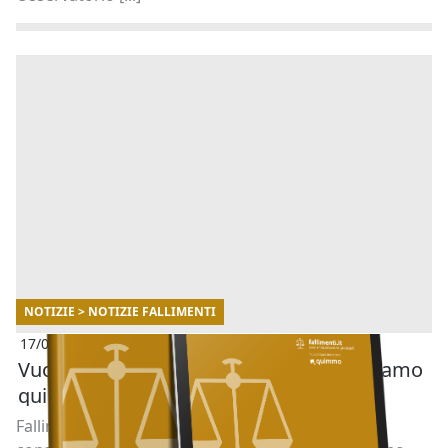
NOTIZIE > NOTIZIE FALLIMENTI
17/07/2025
Vuoi acquistare un immobile all’asta? Siamo
qui per aiutarti.
Fallimenti.it è al tuo fianco con un servizio di