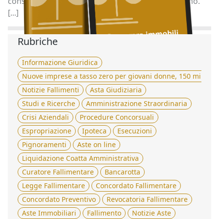
consulenza gratuito in collaborazione con Quimmo.
[...]
Rubriche
Informazione Giuridica
Nuove imprese a tasso zero per giovani donne, 150 milioni 
Notizie Fallimenti
Asta Giudiziaria
Studi e Ricerche
Amministrazione Straordinaria
Crisi Aziendali
Procedure Concorsuali
Espropriazione
Ipoteca
Esecuzioni
Pignoramenti
Aste on line
Liquidazione Coatta Amministrativa
Curatore Fallimentare
Bancarotta
Legge Fallimentare
Concordato Fallimentare
Concordato Preventivo
Revocatoria Fallimentare
Aste Immobiliari
Fallimento
Notizie Aste