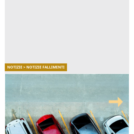
NOTIZIE > NOTIZIE FALLIMENTI
27/08/2025
Chi deve pagare l’IMU sul posto auto
scoperto?
In questo articolo scopriremo tutto quello che bisogna
sapere sul pagamento dell'IMU relativamente ai posti
auto scoperti, seguendo la normativa vigente. [...]