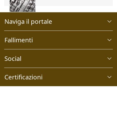
Naviga il portale
Fallimenti
Social
Certificazioni
Abilio S.p.A
Società a socio unico Email:
info@abilio.com
| Telefono:
+39 0546 046747
| Sito Web:
www.abilio.com
| Pec:
abilio@pec.illimity.com