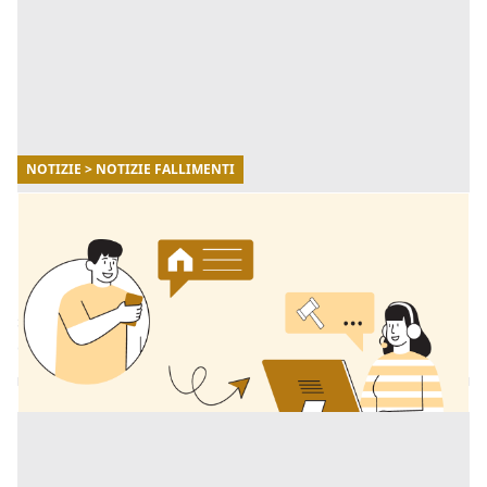
NOTIZIE > NOTIZIE FALLIMENTI
11/12/2025
Aste giudiziarie: come orientarsi in sicurezza
con la consulenza di Fallimenti.it
Per affrontare questo percorso senza stress nasce il
servizio di consulenza di Fallimenti.it per la ricerca di
qualsiasi immobile in asta. [...]