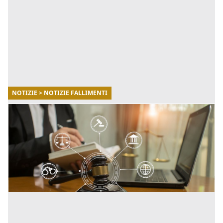
NOTIZIE > NOTIZIE FALLIMENTI
13/11/2025
Guida completa alle aste giudiziarie in Italia
(2025)
Come funzionano, dove trovarle e quali errori evitare.
[...]