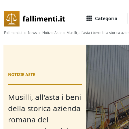
Il portale delle aste e liquidazioni giudiziali
Categoria
Fallimenti.it
News
Notizie Aste
Musilli, all'asta i beni della storica a
>
>
>
NOTIZIE ASTE
Musilli, all'asta i beni
della storica azienda
romana del