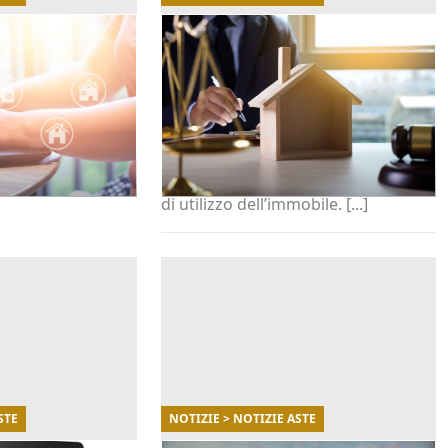
02/04/2026
prepararti
Comprare una casa all’asta
asta
occupata: conviene davvero?
senziali per
Comprendere la natura
o all’acquisto in
dell’occupazione è fondamentale
per valutare correttamente
l’investimento e pianificare i tempi
di utilizzo dell’immobile. [...]
STE
NOTIZIE > NOTIZIE ASTE