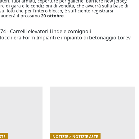
atori, tubi armati, coperture per gallerie, barriere new jersey,
are di gara e le condizioni di vendita, che avverrà sulla base di
ui lotti che per l’intero blocco, è sufficiente registrarsi
chiuderà il prossimo
20 ottobre
.
74 - Carrelli elevatori Linde e comignoli
Blocchiera Form Impianti e impianto di betonaggio Lorev
STE
NOTIZIE > NOTIZIE ASTE