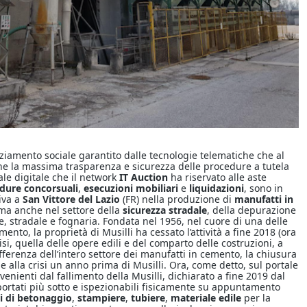
ziamento sociale garantito dalle tecnologie telematiche che al
he la massima trasparenza e sicurezza delle procedure a tutela
nale digitale che il network
IT Auction
ha riservato alle aste
dure concorsuali
,
esecuzioni mobiliari
e
liquidazioni
, sono in
tiva a
San Vittore del Lazio
(FR) nella produzione di
manufatti in
 ma anche nel settore della
sicurezza stradale
, della depurazione
e, stradale e fognaria. Fondata nel 1956, nel cuore di una delle
ento, la proprietà di Musilli ha cessato l’attività a fine 2018 (ora
isi, quella delle opere edili e del comparto delle costruzioni, a
fferenza dell’intero settore dei manufatti in cemento, la chiusura
e alla crisi un anno prima di Musilli. Ora, come detto, sul portale
enienti dal fallimento della Musilli, dichiarato a fine 2019 dal
 riportati più sotto e ispezionabili fisicamente su appuntamento
i di betonaggio
,
stampiere
,
tubiere
,
materiale edile
per la