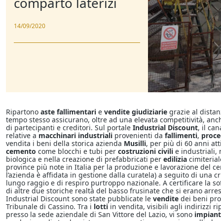
comparto laterizi
14/09/2020
Ripartono
aste fallimentari
e
vendite giudiziarie
grazie al distan
tempo stesso assicurano, oltre ad una elevata competitività, anc
di partecipanti e creditori. Sul portale
Industrial Discount
, il ca
relative a
macchinari industriali
provenienti da
fallimenti
,
proce
vendita i beni della storica azienda
Musilli
, per più di 60 anni at
cemento
come blocchi e tubi per
costruzioni civili
e industriali,
biologica e nella creazione di prefabbricati per
edilizia
cimiterial
province più note in Italia per la produzione e lavorazione del cem
l’azienda è affidata in gestione dalla curatela) a seguito di una cr
lungo raggio e di respiro purtroppo nazionale. A certificare la so
di altre due storiche realtà del basso frusinate che si erano arres
Industrial Discount sono state pubblicate le
vendite
dei beni prov
Tribunale di Cassino. Tra i
lotti
in vendita, visibili agli indirizzi
presso la sede aziendale di San Vittore del Lazio, vi sono
impiant