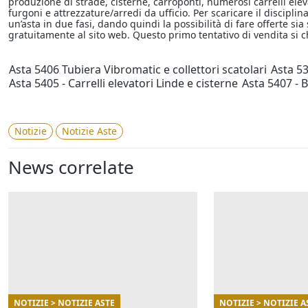
produzione di strade, cisterne, carroponti, numerosi carrelli elev
furgoni e attrezzature/arredi da ufficio. Per scaricare il disciplin
un’asta in due fasi, dando quindi la possibilità di fare offerte sia s
gratuitamente al sito web. Questo primo tentativo di vendita si 
Asta 5406 Tubiera Vibromatic e collettori scatolari
Asta 53
Asta 5405 - Carrelli elevatori Linde e cisterne
Asta 5407 - 
Notizie
Notizie Aste
News correlate
NOTIZIE > NOTIZIE ASTE
NOTIZIE > NOTIZIE A