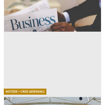
All'interno delle Start-up del nuovo millennio si respira
un'aria di cambiamento mista a voglia di creare
qualcosa di davvero speciale: ogni impresa nascente
ha in [...]
NOTIZIE > CRISI AZIENDALI
28/06/2022