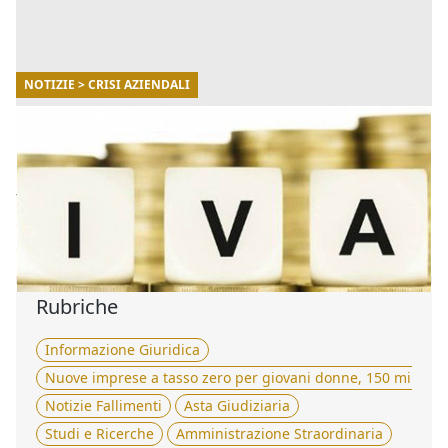
NOTIZIE > CRISI AZIENDALI
21/12/2021
Recupero IVA su Procedure Concorsuali per
Imprese: le modifiche del Decreto Sostegni
Bis
Tra i vari interventi previsti dal Decreto Sostegni Bis vi
è anche quello sulla nota di variazione in diminuzione
dell'IVA, ovvero sul recupero IVA per le imprese. [...]
Rubriche
Informazione Giuridica
Nuove imprese a tasso zero per giovani donne, 150 milioni 
Notizie Fallimenti
Asta Giudiziaria
Studi e Ricerche
Amministrazione Straordinaria