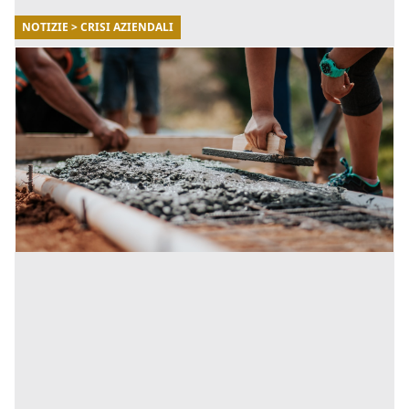
NOTIZIE > CRISI AZIENDALI
27/12/2021
Le PMI hanno sconfitto il Covid? Stato delle
imprese in Italia a fine 2021
Nonostante la impresa Italia abbia subito un forte
rallentamento a seguito della pandemia di covid-19, i
dati del 2021 evidenziano una buona tenuta
finanziaria. La [...]