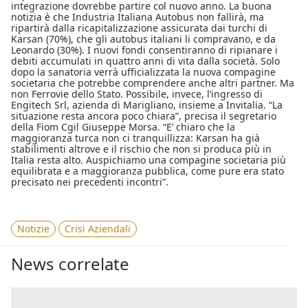
integrazione dovrebbe partire col nuovo anno. La buona
notizia è che Industria Italiana Autobus non fallirà, ma
ripartirà dalla ricapitalizzazione assicurata dai turchi di
Karsan (70%), che gli autobus italiani li compravano, e da
Leonardo (30%). I nuovi fondi consentiranno di ripianare i
debiti accumulati in quattro anni di vita dalla società. Solo
dopo la sanatoria verrà ufficializzata la nuova compagine
societaria che potrebbe comprendere anche altri partner. Ma
non Ferrovie dello Stato. Possibile, invece, l’ingresso di
Engitech Srl, azienda di Marigliano, insieme a Invitalia. “La
situazione resta ancora poco chiara”, precisa il segretario
della Fiom Cgil Giuseppe Morsa. “E’ chiaro che la
maggioranza turca non ci tranquillizza: Karsan ha già
stabilimenti altrove e il rischio che non si produca più in
Italia resta alto. Auspichiamo una compagine societaria più
equilibrata e a maggioranza pubblica, come pure era stato
precisato nei precedenti incontri”.
Notizie
Crisi Aziendali
News correlate