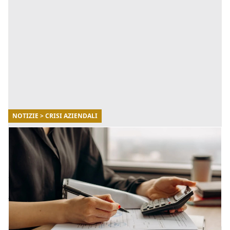
NOTIZIE > CRISI AZIENDALI
01/12/2022
Le nuove regole delle ristrutturazioni
aziendali a fronte di crisi, insolvenze e
fallimenti
Si è rimosso ufficialmente il termine 'fallimenti'
utilizzando un più fair “liquidazione giudiziale”, e con
tale gesto si apre un futuro pieno di novità per le impr
[...]