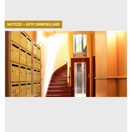
NOTIZIE > ASTE IMMOBILIARI
12/12/2024
Bene comune non censibile: Guida completa
alla proprietà e alla disciplina catastale
All'interno di un condominio, le controversie relative
alla proprietà delle parti comuni sono frequenti. Una
delle categorie di beni che genera più incertezze rigua
[...]