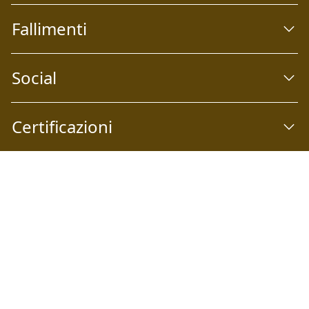
Fallimenti
Social
Certificazioni
Abilio S.p.A
Società a socio unico Email:
info@abilio.com
| Telefono:
+39 0546 046747
| Sito Web:
www.abilio.com
| Pec:
abilio@pec.illimity.com
Capitale sociale i.v. Euro 60.975,00 | Sede legale: Via Galileo
Galilei n°6, 48018 Faenza (RA) | P.IVA: 02704840392 | Codice
fiscale e Nr. Iscrizione Registro delle Imprese di Ferrara e
Ravenna: 02704840392 | Numero REA RA: 224830 | SDI:
SUBM70N | Società iscritta alla sezione A dell'elenco siti