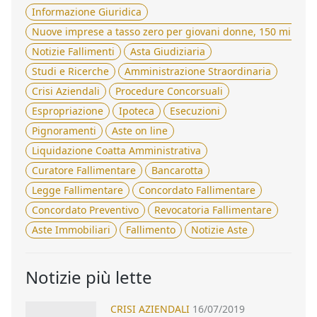
Informazione Giuridica
Nuove imprese a tasso zero per giovani donne, 150 milioni 
Notizie Fallimenti
Asta Giudiziaria
Studi e Ricerche
Amministrazione Straordinaria
Crisi Aziendali
Procedure Concorsuali
Espropriazione
Ipoteca
Esecuzioni
Pignoramenti
Aste on line
Liquidazione Coatta Amministrativa
Curatore Fallimentare
Bancarotta
Legge Fallimentare
Concordato Fallimentare
Concordato Preventivo
Revocatoria Fallimentare
Aste Immobiliari
Fallimento
Notizie Aste
Notizie più lette
CRISI AZIENDALI
16/07/2019