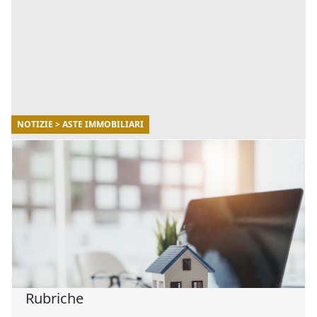
NOTIZIE > ASTE IMMOBILIARI
28/04/2023
Comprare una casa all'asta: i motivi per cui
conviene
Nel presente articolo, cercheremo di capire di che cosa
si tratta e come funziona una vendita all'asta. Inoltre,
spiegheremo perché è conveniente acquistare una cas
[...]
Rubriche