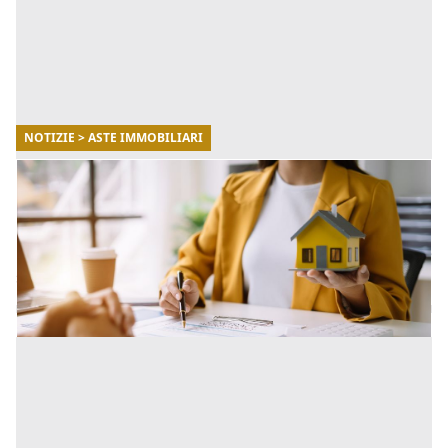
NOTIZIE > ASTE IMMOBILIARI
28/11/2024
Comprare casa a prezzo inferiore di
mercato: quali sono i rischi?
Nel 2024, il mercato immobiliare continua a presentare
sfide e opportunità per acquirenti e venditori. [...]