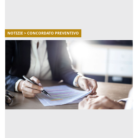
NOTIZIE > CONCORDATO PREVENTIVO
20/04/2021
Concordato preventivo per evitare il
fallimento: come funziona
Una norma del 2005 ha introdotto ben tre nuove
procedure alternative alla dichiarazione di fallimento.
Per consentire di alleggerire i costi delle procedure. I
cost [...]