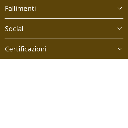
Fallimenti
Social
Certificazioni
Abilio S.p.A
Società a socio unico Email:
info@abilio.com
| Telefono:
+39 0546 046747
| Sito Web:
www.abilio.com
| Pec:
abilio@pec.illimity.com
Capitale sociale i.v. Euro 60.975,00 | Sede legale: Via Galileo
Galilei n°6, 48018 Faenza (RA) | P.IVA: 02704840392 | Codice
fiscale e Nr. Iscrizione Registro delle Imprese di Ferrara e
Ravenna: 02704840392 | Numero REA RA: 224830 | SDI:
SUBM70N | Società iscritta alla sezione A dell'elenco siti
web autorizzati dal Ministero della Giustizia alla pubblicità