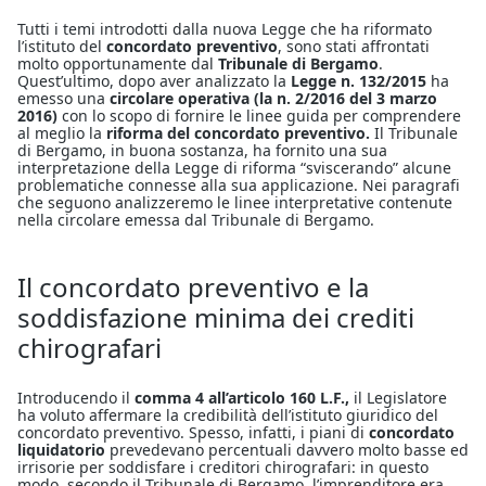
Tutti i temi introdotti dalla nuova Legge che ha riformato
l’istituto del
concordato preventivo
, sono stati affrontati
molto opportunamente dal
Tribunale di Bergamo
.
Quest’ultimo, dopo aver analizzato la
Legge n. 132/2015
ha
emesso una
circolare operativa (la n. 2/2016 del 3 marzo
2016)
con lo scopo di fornire le linee guida per comprendere
al meglio la
riforma del concordato preventivo.
Il Tribunale
di Bergamo, in buona sostanza, ha fornito una sua
interpretazione della Legge di riforma “sviscerando” alcune
problematiche connesse alla sua applicazione. Nei paragrafi
che seguono analizzeremo le linee interpretative contenute
nella circolare emessa dal Tribunale di Bergamo.
Il concordato preventivo e la
soddisfazione minima dei crediti
chirografari
Introducendo il
comma 4 all’articolo 160 L.F.,
il Legislatore
ha voluto affermare la credibilità dell’istituto giuridico del
concordato preventivo. Spesso, infatti, i piani di
concordato
liquidatorio
prevedevano percentuali davvero molto basse ed
irrisorie per soddisfare i creditori chirografari: in questo
modo, secondo il Tribunale di Bergamo, l’imprenditore era