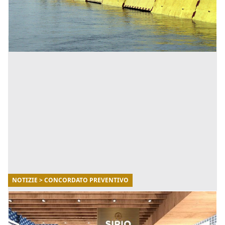
La domanda, redatta e firmata dal commissario
liquidatore M [...]
NOTIZIE > CONCORDATO PREVENTIVO
04/08/2021
Sirio ammessa alla procedura di concordato
preventivo